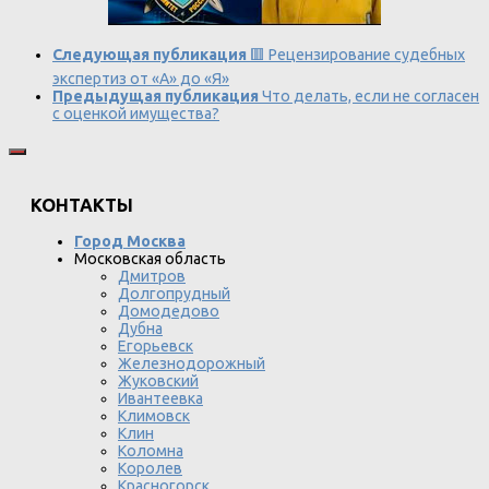
Следующая публикация
🟥 Рецензирование судебных
экспертиз от «А» до «Я»
Предыдущая публикация
Что делать, если не согласен
с оценкой имущества?
КОНТАКТЫ
Город Москва
Московская область
Дмитров
Долгопрудный
Домодедово
Дубна
Егорьевск
Железнодорожный
Жуковский
Ивантеевка
Климовск
Клин
Коломна
Королев
Красногорск