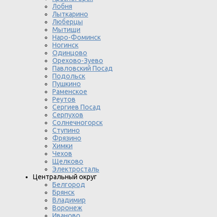
Лобня
Лыткарино
Люберцы
Мытищи
Наро-Фоминск
Ногинск
Одинцово
Орехово-Зуево
Павловский Посад
Подольск
Пушкино
Раменское
Реутов
Сергиев Посад
Серпухов
Солнечногорск
Ступино
Фрязино
Химки
Чехов
Щелково
Электросталь
Центральный округ
Белгород
Брянск
Владимир
Воронеж
Иваново