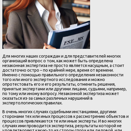
Для многих наших сограждан и для представителей многих
организаций вопрос о том, как может быть определена
незаконная экспертиза не просто является насущным, а стоит
достаточно остро – по крайней мере, время от времени.
Именно с помощью правильного определения незаконности
того или иного экспертного исследования и можно
опротестовать его и его результаты, отменить решения,
принятые экспертами или другими лицами, судьями, например,
по тому или иному вопросу. Незаконной экспертиза может
оказаться из-за самых различных нарушений в
экспертологических правилах.
В очень многих случаях судебными инстанциями, другими
сторонами тех или иных процессов к рассмотрению объектов и
процессов привлекаются те или иные эксперты. И во многих
случаях ими проводится экспертиза, результаты которой не
удовлетворяют какую-то из сторон спора или деловой, или