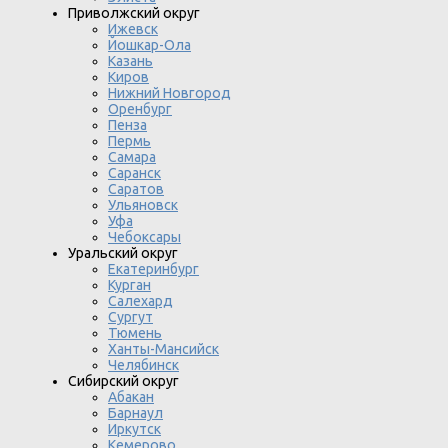
Приволжский округ
Ижевск
Йошкар-Ола
Казань
Киров
Нижний Новгород
Оренбург
Пенза
Пермь
Самара
Саранск
Саратов
Ульяновск
Уфа
Чебоксары
Уральский округ
Екатеринбург
Курган
Салехард
Сургут
Тюмень
Ханты-Мансийск
Челябинск
Сибирский округ
Абакан
Барнаул
Иркутск
Кемерово