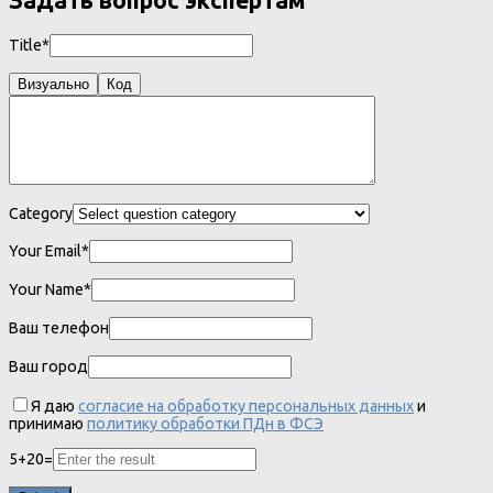
Задать вопрос экспертам
Title*
Визуально
Код
Category
Your Email*
Your Name*
Ваш телефон
Ваш город
Я даю
согласие на обработку персональных данных
и
принимаю
политику обработки ПДн в ФСЭ
5
+
20
=