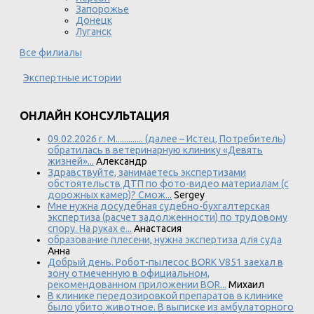
Запорожье
Донецк
Луганск
Все филиалы
Экспертные истории
ОНЛАЙН КОНСУЛЬТАЦИЯ
09.02.2026 г. М............. (далее – Истец, Потребитель)
обратилась в ветеринарную клинику «Девять
жизней»...
Александр
Здравствуйте, занимаетесь экспертизами
обстоятельств ДТП по фото-видео материалам (с
дорожных камер)? Смож...
Sergey
Мне нужна досудебная судебно-бухгалтерская
экспертиза (расчет задолженности) по трудовому
спору. На руках е...
Анастасия
образование плесени, нужна экспертиза для суда
Анна
Добрый день. Робот-пылесос BORK V851 заехал в
зону отмеченную в официальном,
рекомендованном приложении BOR...
Михаил
В клинике передозировкой препаратов в клинике
было убито животное. В выписке из амбулаторного