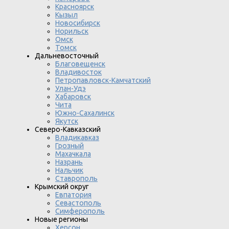
Красноярск
Кызыл
Новосибирск
Норильск
Омск
Томск
Дальневосточный
Благовещенск
Владивосток
Петропавловск-Камчатский
Улан-Удэ
Хабаровск
Чита
Южно-Сахалинск
Якутск
Северо-Кавказский
Владикавказ
Грозный
Махачкала
Назрань
Нальчик
Ставрополь
Крымский округ
Евпатория
Севастополь
Симферополь
Новые регионы
Херсон