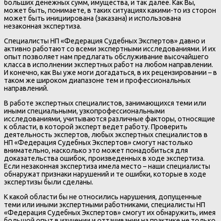
больших денежных сумм, имущества, и так далее. Как Вы,
может быть, понимаете, в таких ситуациях какими-то из сторон
может быть инициирована (заказана) и использована
незаконная экспертиза.
Специалисты НП «Федерация Судебных Экспертов» давно и
активно работают со всеми экспертными исследованиями. И их
опыт позволяет нам предлагать обслуживание высочайшего
класса в исполнении экспертных работ на любом направлении.
И конечно, как Вы уже моги догадаться, в их рецензировании – в
таком же широком диапазоне тем и профессиональных
направлений.
В работе экспертных специалистов, занимающихся теми или
иными специальными, узкопрофессиональными
исследованиями, учитываются различные факторы, относящие
к области, в которой эксперт ведет работу. Проверить
деятельность экспертов, любых экспертных специалистов в
НП «Федерация Судебных Экспертов» смогут настолько
внимательно, насколько это может понадобиться для
доказательства ошибок, произведенных в ходе экспертиза.
Если незаконная экспертиза имела место – наши специалисты
обнаружат признаки нарушений и те ошибки, которые в ходе
экспертизы были сделаны.
К какой области бы не относились нарушения, допущенные
теми или иными экспертными работниками, специалисты НП
«Федерация Судебных Экспертов» смогут их обнаружить, имея
большой опыт в изучении и оттачивании на практике не только