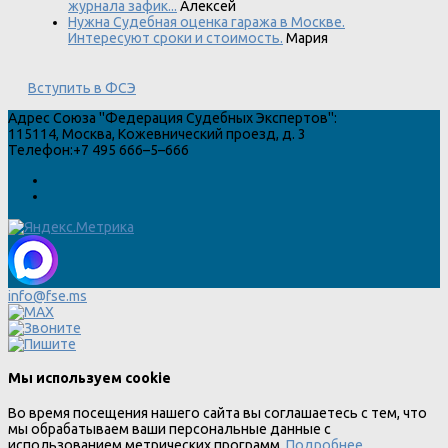
журнала зафик...
Алексей
Нужна Судебная оценка гаража в Москве.
Интересуют сроки и стоимость.
Мария
Вступить в ФСЭ
Адрес
Союза "Федерация Судебных Экспертов"
:
115114
,
Москва
,
Кожевнический проезд, д. 3
Телефон:
+7 495 666–5–666
info@fse.ms
Мы используем cookie
Во время посещения нашего сайта вы соглашаетесь с тем, что
мы обрабатываем ваши персональные данные с
использованием метрических программ.
Подробнее