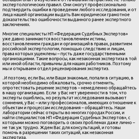
экспертологических правил. Они смогут профессионально
подтвердить ошибки в проведении любого исследования, и от
лица нашей организации выдать Вам юридически грамотное
доказательство ошибочности выданного ранее экспертного
заключениях.
Многие специалисты НП «Федерация Судебных Экспертов»
уже давно занимаются восстановлением истины,
восстановлением граждан и организаций в правах, развитием
российской экспертологии, помощью следствию и лицам,
права которых ущемлены – пусть даже государственными
организациями. Такие вопросы, как незаконная экспертиза в той
или иной области, привычны для наших работников. Поэтому
мы и открываем отдел рецензирования экспертиз.
..И поэтому, если Вы, или Ваши знакомые, попали в ситуацию, в
которой необходимо обжаловать, срочно отменить,
опротестовать решение экспертов – немедленно обращайтесь
в нашу организацию. Если у Вас нет уверенности в том, что
эксперты ошиблись, но результат исследования вызывают
сомнения, у Вас – или у профессионалов, имеющих отношение к
объектам и процессам исследования – обращайтесь. Наши
лаборатории сейчас открыты во многих городах России, и
найти специалистов НП «Федерация Судебных Экспертов», с
которыми можно поговорить о своих проблемах даже лично –
не так уж трудно. Ждем Вас для консультаций, и готовы
помочь в разрешении таких ситуаций, как незаконная
экспертиза.