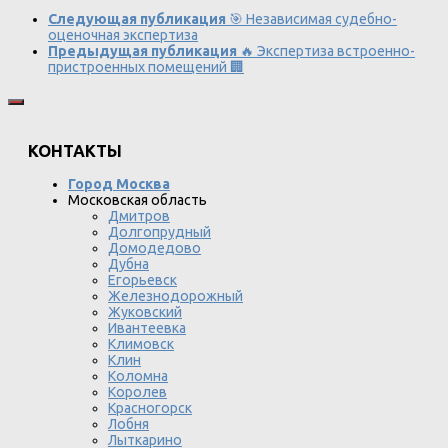
Следующая публикация
🎯 Независимая судебно-
оценочная экспертиза
Предыдущая публикация
🔥 Экспертиза встроенно-
пристроенных помещений 🏢
КОНТАКТЫ
Город Москва
Московская область
Дмитров
Долгопрудный
Домодедово
Дубна
Егорьевск
Железнодорожный
Жуковский
Ивантеевка
Климовск
Клин
Коломна
Королев
Красногорск
Лобня
Лыткарино