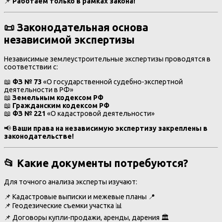
📌
Работаем только в рамках закона!
📜 Законодательная основа
независимой экспертизы
Независимые землеустроительные экспертизы проводятся в
соответствии с:
📖
ФЗ № 73
«О государственной судебно-экспертной
деятельности в РФ»
📖
Земельным кодексом РФ
📖
Гражданским кодексом РФ
📖
ФЗ № 221
«О кадастровой деятельности»
📢
Ваши права на независимую экспертизу закреплены в
законодательстве!
📂 Какие документы потребуются?
Для точного анализа эксперты изучают:
📌 Кадастровые выписки и межевые планы 📍
📌 Геодезические съемки участка 📊
📌 Договоры купли-продажи, аренды, дарения 🏛️