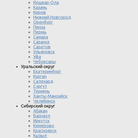
Йошкар-Ола
Казань
Киров
Нижний Новгород
Оренбург
Пенза
Пермь
Самара
Саранск
Саратов
Ульяновск
Уфа
Чебоксары
Уральский округ
Екатеринбург
Курган
Салехард
Сургут
Тюмень
Ханты-Мансийск
Челябинск
Сибирский округ
Абакан
Барнаул
Иркутск
Кемерово
Красноярск
Кызыл