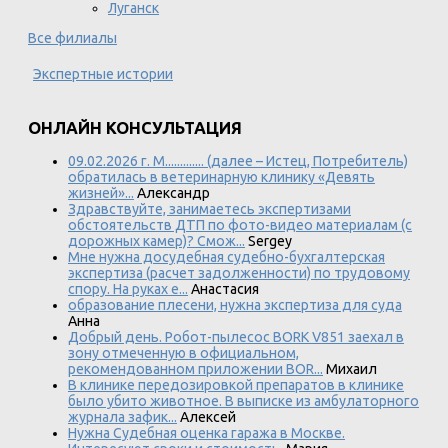
Луганск
Все филиалы
Экспертные истории
ОНЛАЙН КОНСУЛЬТАЦИЯ
09.02.2026 г. М............. (далее – Истец, Потребитель)
обратилась в ветеринарную клинику «Девять
жизней»...
Александр
Здравствуйте, занимаетесь экспертизами
обстоятельств ДТП по фото-видео материалам (с
дорожных камер)? Смож...
Sergey
Мне нужна досудебная судебно-бухгалтерская
экспертиза (расчет задолженности) по трудовому
спору. На руках е...
Анастасия
образование плесени, нужна экспертиза для суда
Анна
Добрый день. Робот-пылесос BORK V851 заехал в
зону отмеченную в официальном,
рекомендованном приложении BOR...
Михаил
В клинике передозировкой препаратов в клинике
было убито животное. В выписке из амбулаторного
журнала зафик...
Алексей
Нужна Судебная оценка гаража в Москве.