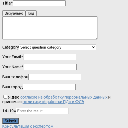
Title*
Визуально
Код
Category
Your Email*
Your Name*
Ваш телефон
Ваш город
Я даю
согласие на обработку персональных данных
и
принимаю
политику обработки ПДн в ФСЭ
14
+
19
=
Консультация с экспертом →