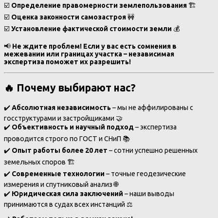
☑️
Определение правомерности землепользования
🏗️
☑️
Оценка законности самозастроя
🚧
☑️
Установление фактической стоимости земли
💰
📢
Не ждите проблем! Если у вас есть сомнения в
межевании или границах участка – независимая
экспертиза поможет их разрешить!
🔥 Почему выбирают нас?
✔️
Абсолютная независимость
– мы не аффилированы с
госструктурами и застройщиками 🤝
✔️
Объективность и научный подход
– экспертиза
проводится строго по ГОСТ и СНиП 📚
✔️
Опыт работы более 20 лет
– сотни успешно решенных
земельных споров 🏗️
✔️
Современные технологии
– точные геодезические
измерения и спутниковый анализ 🌐
✔️
Юридическая сила заключений
– наши выводы
принимаются в судах всех инстанций ⚖️