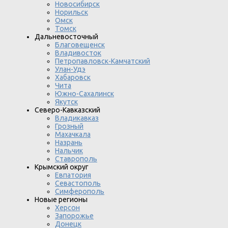
Новосибирск
Норильск
Омск
Томск
Дальневосточный
Благовещенск
Владивосток
Петропавловск-Камчатский
Улан-Удэ
Хабаровск
Чита
Южно-Сахалинск
Якутск
Северо-Кавказский
Владикавказ
Грозный
Махачкала
Назрань
Нальчик
Ставрополь
Крымский округ
Евпатория
Севастополь
Симферополь
Новые регионы
Херсон
Запорожье
Донецк