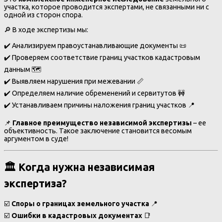
участка, которое проводится экспертами, не связанными ни с
одной из сторон спора.
🔎 В ходе экспертизы мы:
✔️ Анализируем правоустанавливающие документы 📜
✔️ Проверяем соответствие границ участков кадастровым
данным 🗺️
✔️ Выявляем нарушения при межевании 📏
✔️ Определяем наличие обременений и сервитутов 🚧
✔️ Устанавливаем причины наложения границ участков 📍
📌
Главное преимущество независимой экспертизы
– ее
объективность. Такое заключение становится весомым
аргументом в суде!
🏛️ Когда нужна независимая
экспертиза?
☑️
Споры о границах земельного участка
📍
☑️
Ошибки в кадастровых документах
📑