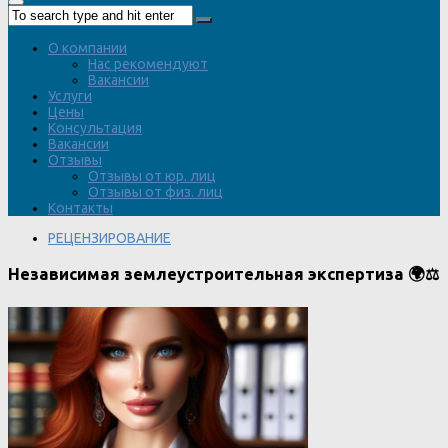
О компании
Нас рекомендуют
Вакансии
Услуги
Цены
Консультация
Вакансии
Отзывы
Отзывы от юр. лиц
Отзывы от физ. лиц
Контакты
РЕЦЕНЗИРОВАНИЕ
Независимая землеустроительная экспертиза 🌍⚖️