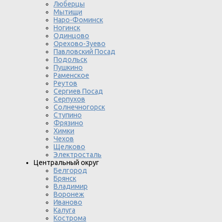
Люберцы
Мытищи
Наро-Фоминск
Ногинск
Одинцово
Орехово-Зуево
Павловский Посад
Подольск
Пушкино
Раменское
Реутов
Сергиев Посад
Серпухов
Солнечногорск
Ступино
Фрязино
Химки
Чехов
Щелково
Электросталь
Центральный округ
Белгород
Брянск
Владимир
Воронеж
Иваново
Калуга
Кострома