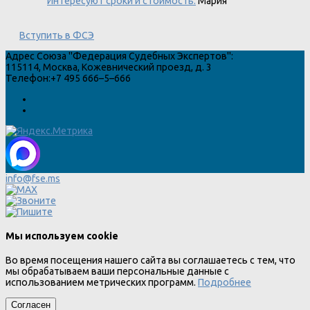
Интересуют сроки и стоимость.
Мария
Вступить в ФСЭ
Адрес
Союза "Федерация Судебных Экспертов"
:
115114
,
Москва
,
Кожевнический проезд, д. 3
Телефон:
+7 495 666–5–666
info@fse.ms
Мы используем cookie
Во время посещения нашего сайта вы соглашаетесь с тем, что
мы обрабатываем ваши персональные данные с
использованием метрических программ.
Подробнее
Согласен