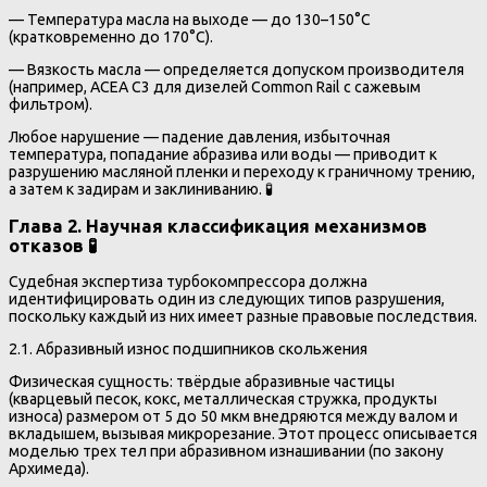
— Температура масла на выходе — до 130–150°C
(кратковременно до 170°C).
— Вязкость масла — определяется допуском производителя
(например, ACEA C3 для дизелей Common Rail с сажевым
фильтром).
Любое нарушение — падение давления, избыточная
температура, попадание абразива или воды — приводит к
разрушению масляной пленки и переходу к граничному трению,
а затем к задирам и заклиниванию. 🧪
Глава 2. Научная классификация механизмов
отказов 🧪
Судебная экспертиза турбокомпрессора должна
идентифицировать один из следующих типов разрушения,
поскольку каждый из них имеет разные правовые последствия.
2.1. Абразивный износ подшипников скольжения
Физическая сущность: твёрдые абразивные частицы
(кварцевый песок, кокс, металлическая стружка, продукты
износа) размером от 5 до 50 мкм внедряются между валом и
вкладышем, вызывая микрорезание. Этот процесс описывается
моделью трех тел при абразивном изнашивании (по закону
Архимеда).