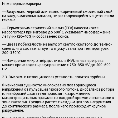
Инженерные маркеры:
— Визуально: черный или тёмно-коричневый смолистый слой
на валу, в масляных каналах, не растворяющийся в ацетоне или
гексане.
— Термогравиметрический анализ (ТГА) навески кокса:
массопотеря при нагреве до 600°C указывает на содержание
летучих (20–40%) и собственно кокса.
— Цвета побежалости на валу: от светло-жёлтого до тёмно-
синего, что соответствует отпуску стали при температурах
200–350°C.
— Измерение микротвёрдости вала (HV): из-за перегрева
может происходить разупрочнение с 750–850 HV до 500–600
HV.
2.3. Высоко- и низкоцикловая усталость лопаток турбины
Физическая сущность: многократно повторяющиеся
напряжения от пульсаций газового потока, дисбаланса ротора
или вибраций двигателя приводят к зарождению
микротрещины (как правило, на входной кромке лопатки или в
зоне галтели). Трещина растет с каждым циклом нагружения
до критического размера, после чего происходит хрупкое
разрушение.