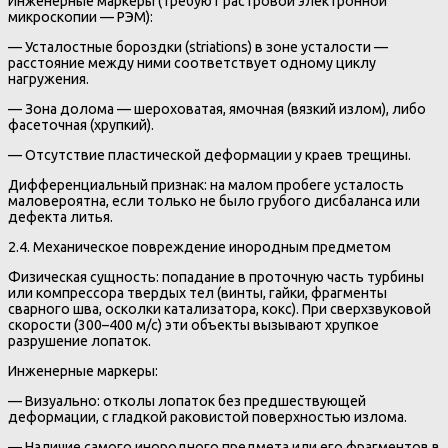
Инженерные маркеры (требуют растровой электронной
микроскопии — РЭМ):
— Усталостные бороздки (striations) в зоне усталости —
расстояние между ними соответствует одному циклу
нагружения.
— Зона долома — шероховатая, ямочная (вязкий излом), либо
фасеточная (хрупкий).
— Отсутствие пластической деформации у краев трещины.
Дифференциальный признак: на малом пробеге усталость
маловероятна, если только не было грубого дисбаланса или
дефекта литья.
2.4. Механическое повреждение инородным предметом
Физическая сущность: попадание в проточную часть турбины
или компрессора твердых тел (винты, гайки, фрагменты
сварного шва, осколки катализатора, кокс). При сверхзвуковой
скорости (300–400 м/с) эти объекты вызывают хрупкое
разрушение лопаток.
Инженерные маркеры:
— Визуально: отколы лопаток без предшествующей
деформации, с гладкой раковистой поверхностью излома.
— Наличие самого инородного предмета или его фрагментов в