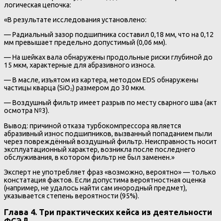
логическая цепочка:
«В результате исследования установлено:
— Радиальный зазор подшипника составил 0,18 мм, что на 0,12
мм превышает предельно допустимый (0,06 мм).
— На шейках вала обнаружены продольные риски глубиной до
15 мкм, характерные для абразивного износа.
— В масле, изъятом из картера, методом EDS обнаружены
частицы кварца (SiO₂) размером до 30 мкм.
— Воздушный фильтр имеет разрыв по месту сварного шва (акт
осмотра №3).
Вывод: причиной отказа турбокомпрессора является
абразивный износ подшипников, вызванный попаданием пыли
через повреждённый воздушный фильтр. Неисправность носит
эксплуатационный характер, возникла после последнего
обслуживания, в котором фильтр не был заменен.»
Эксперт не употребляет фраз «возможно, вероятно» — только
констатация фактов. Если допустима вероятностная оценка
(например, не удалось найти сам инородный предмет),
указывается степень вероятности (95%).
Глава 4. Три практических кейса из деятельности