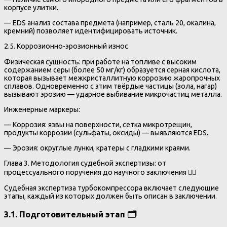
корпусе улитки.
— EDS анализ состава предмета (например, сталь 20, окалина,
кремний) позволяет идентифицировать источник.
2.5. Коррозионно-эрозионный износ
Физическая сущность: при работе на топливе с высоким
содержанием серы (более 50 мг/кг) образуется серная кислота,
которая вызывает межкристаллитную коррозию жаропрочных
сплавов. Одновременно с этим твёрдые частицы (зола, нагар)
вызывают эрозию — ударное выбивание микрочастиц металла.
Инженерные маркеры:
— Коррозия: язвы на поверхности, сетка микротрещин,
продукты коррозии (сульфаты, оксиды) — выявляются EDS.
— Эрозия: округлые лунки, кратеры с гладкими краями.
Глава 3. Методология судебной экспертизы: от
процессуального поручения до научного заключения 👨‍⚖️
Судебная экспертиза турбокомпрессора включает следующие
этапы, каждый из которых должен быть описан в заключении.
3.1. Подготовительный этап 🗂️