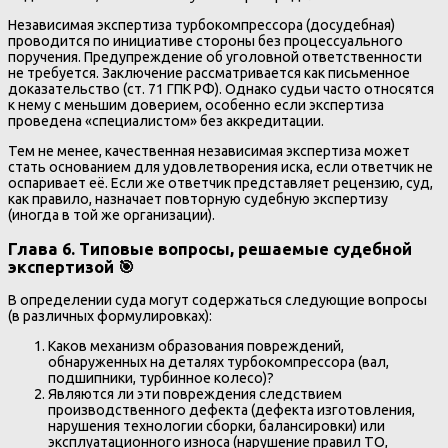
Независимая экспертиза турбокомпрессора (досудебная)
проводится по инициативе стороны без процессуального
поручения. Предупреждение об уголовной ответственности
не требуется. Заключение рассматривается как письменное
доказательство (ст. 71 ГПК РФ). Однако судьи часто относятся
к нему с меньшим доверием, особенно если экспертиза
проведена «специалистом» без аккредитации.
Тем не менее, качественная независимая экспертиза может
стать основанием для удовлетворения иска, если ответчик не
оспаривает её. Если же ответчик представляет рецензию, суд,
как правило, назначает повторную судебную экспертизу
(иногда в той же организации).
Глава 6. Типовые вопросы, решаемые судебной
экспертизой 🎯
В определении суда могут содержаться следующие вопросы
(в различных формулировках):
Каков механизм образования повреждений,
обнаруженных на деталях турбокомпрессора (вал,
подшипники, турбинное колесо)?
Являются ли эти повреждения следствием
производственного дефекта (дефекта изготовления,
нарушения технологии сборки, балансировки) или
эксплуатационного износа (нарушение правил ТО,