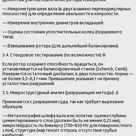
— Микрометрия шеек вала (в двух взаимно перпендикулярных
плоскостях) для определения овальности и конусности.
— Измерение внутренних диаметров вкладышей.
— Оценка состояния уплотнительных колец (поршневого
типа).
— Взвешивание ротора (для дальнейшей балансировки).
3.4. Стендовое тестирование (по возможности) ⚙️
Если ротор сохранил способность вращаться, он
устанавливается на балансировочный станок (Schenck, Cemb).
Измеряется остаточный дисбаланс в двух плоскостях. Норма —
не более 0,2–0,3 г×мм. Превышение указывает на причину
усталостных разрушений.
3.5. Микроструктурный анализ (разрушающие методы) 🔬
Применяется с разрешения суда, так как требует вырезания
образцов:
— Металлография шлифа вала или лопатки: оценка глубины
цементированного слоя (должен быть не менее 0,25 мм),
микротвёрдость по Виккерсу (700–850 HV для поверхностного
слоя), структура (мартенсит отпуска, отсутствие грубых
карбидов).