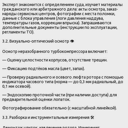
Эксперт знакомится с определением суда, изучает материалы
гражданского или арбитражного дела: акты осмотра, заказ-
наряды сервисных центров, фотографии с места поломки,
данные с блока управления (логи давления наддува,
температуры газов, коррекции впрыска). Запрашиваются
дополнительные документы (инструкции по эксплуатации,
регламенты ТО).
3.2. Визуально-оптический осмотр 👁️
Осмотр неразобранного турбокомпрессора включает:
— Оценку целостности корпусов, отсутствие трещин.
— Фиксацию подтёков масла (цвет, запах).
— Проверку радиального и осевого люфта ротора с помощью
индикатора часового типа (норма — до 0,3 мм радиальный, до
0,1 мм осевой).
— Эндоскопию проточной части (при наличии доступа) для
предварительной оценки лопаток.
Фотографирование обязательно (с масштабной линейкой).
3.3. Разборка и инструментальные измерения 🛠️
Демонтаж улиток, извлечение ротора. Измерения: