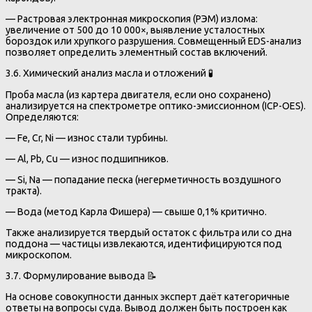
— Растровая электронная микроскопия (РЭМ) излома:
увеличение от 500 до 10 000×, выявление усталостных
бороздок или хрупкого разрушения. Совмещенный EDS-анализ
позволяет определить элементный состав включений.
3.6. Химический анализ масла и отложений 🧪
Проба масла (из картера двигателя, если оно сохранено)
анализируется на спектрометре оптико-эмиссионном (ICP-OES).
Определяются:
— Fe, Cr, Ni — износ стали турбины.
— Al, Pb, Cu — износ подшипников.
— Si, Na — попадание песка (негерметичность воздушного
тракта).
— Вода (метод Карла Фишера) — свыше 0,1% критично.
Также анализируется твердый остаток с фильтра или со дна
поддона — частицы извлекаются, идентифицируются под
микроскопом.
3.7. Формулирование вывода 📝
На основе совокупности данных эксперт даёт категоричные
ответы на вопросы суда. Вывод должен быть построен как