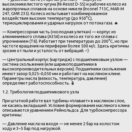
высоконикелистого чугуна (Ni-Resist D-5S) и рабочее колесо из
жаропрочных сплавов на основе никеля (Inconel 713C, MAR-M
247, GMR 235). Колесо испытывает комбинированное
воздействие высоких температур (до 950°C),
термоциклирования и ударных нагрузок от потока газа. 🔥
— Компрессорная часть («холодная улитка») — корпус из
алюминиевого сплава (A356) и колесо из того же сплава с
упрочнением (T6). Работает при температурах до 200°C, но при
частоте вращения на периферии более 500 м/с. Здесь критичны
эрозия от пыли и усталость от вибраций. 💨
— Центральный корпус (картридж) с подшипниковым узлом —
система скольжения (или шарикоподшипники в
высокопроизводительных версиях). Подшипники скольжения
имеют зазор 0,025–0,050 мм и работают на масляном клине.
Параметры масла (вязкость, температура, давление)
определяют работоспособность. 🧴
1.2. Трибология подшипникового узла
При штатной работе вал турбины «плавает» в масляном слое,
не касаясь вкладышей. Условия формирования масляного клина
описываются уравнением Рейнольдса. Для турбокомпрессора
критичны:
— Давление масла на входе — не менее 2 бар на холостом
ходу и 3–5 бар под нагрузкой.