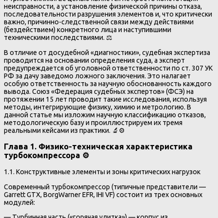
неисправности, а установление физической причины отказа,
последовательности разрушения элементов и, что критически
важно, причинно-следственной связи между действиями
(бездействием) конкретного лица и наступившими
техническими последствиями. ⚖️
В отличие от досудебной «диагностики», судебная экспертиза
проводится на основании определения суда, а эксперт
предупреждается об уголовной ответственности по ст. 307 УК
РФ за дачу заведомо ложного заключения. Это налагает
особую ответственность за научную обоснованность каждого
вывода. Союз «Федерация судебных экспертов» (ФСЭ) на
протяжении 15 лет проводит такие исследования, используя
методы, интегрирующие физику, химию и метрологию. В
данной статье мы изложим научную классификацию отказов,
методологическую базу и проиллюстрируем их тремя
реальными кейсами из практики. 🔬⚙️
Глава 1. Физико-техническая характеристика
турбокомпрессора ⚙️
1.1. Конструктивные элементы и зоны критических нагрузок
Современный турбокомпрессор (типичные представители —
Garrett GTX, BorgWarner EFR, IHI VF) состоит из трех основных
модулей:
— Турбинная часть («горячая улитка») — корпус из