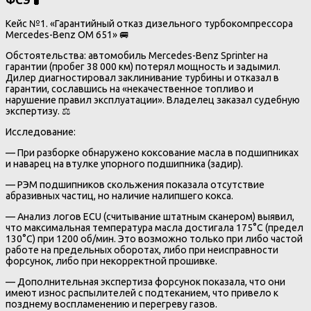
ФСЭ 🧪
Кейс №1. «Гарантийный отказ дизельного турбокомпрессора
Mercedes-Benz OM 651» 🚐
Обстоятельства: автомобиль Mercedes-Benz Sprinter на
гарантии (пробег 38 000 км) потерял мощность и задымил.
Дилер диагностировал заклинивание турбины и отказал в
гарантии, сославшись на «некачественное топливо и
нарушение правил эксплуатации». Владелец заказал судебную
экспертизу. ⚖️
Исследование:
— При разборке обнаружено коксование масла в подшипниках
и наварец на втулке упорного подшипника (задир).
— РЭМ подшипников скольжения показала отсутствие
абразивных частиц, но наличие налипшего кокса.
— Анализ логов ECU (считывание штатным сканером) выявил,
что максимальная температура масла достигала 175°C (предел
130°C) при 1200 об/мин. Это возможно только при либо частой
работе на предельных оборотах, либо при неисправности
форсунок, либо при некорректной прошивке.
— Дополнительная экспертиза форсунок показала, что они
имеют износ распылителей с подтеканием, что привело к
позднему воспламенению и перегреву газов.