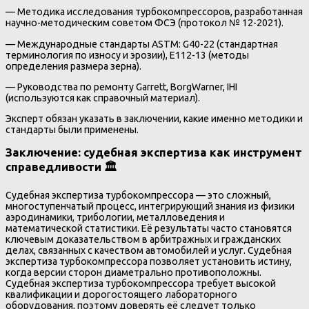
— Методика исследования турбокомпрессоров, разработанная
научно-методическим советом ФСЭ (протокол № 12-2021).
— Международные стандарты ASTM: G40-22 (стандартная
терминология по износу и эрозии), E112-13 (методы
определения размера зерна).
— Руководства по ремонту Garrett, BorgWarner, IHI
(используются как справочный материал).
Эксперт обязан указать в заключении, какие именно методики и
стандарты были применены.
Заключение: судебная экспертиза как инструмент
справедливости 🏛️
Судебная экспертиза турбокомпрессора — это сложный,
многоступенчатый процесс, интегрирующий знания из физики
аэродинамики, трибологии, металловедения и
математической статистики. Её результаты часто становятся
ключевым доказательством в арбитражных и гражданских
делах, связанных с качеством автомобилей и услуг. Судебная
экспертиза турбокомпрессора позволяет установить истину,
когда версии сторон диаметрально противоположны.
Судебная экспертиза турбокомпрессора требует высокой
квалификации и дорогостоящего лабораторного
оборудования, поэтому доверять её следует только