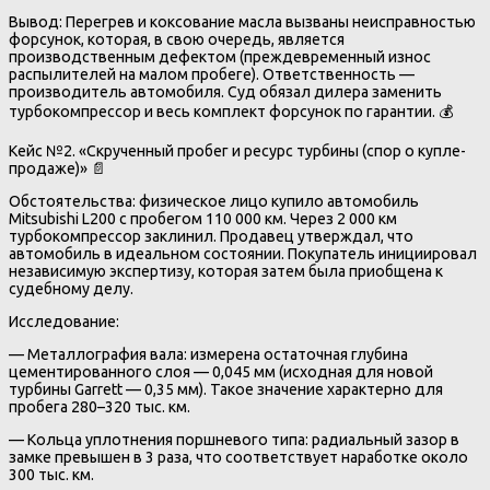
Вывод: Перегрев и коксование масла вызваны неисправностью
форсунок, которая, в свою очередь, является
производственным дефектом (преждевременный износ
распылителей на малом пробеге). Ответственность —
производитель автомобиля. Суд обязал дилера заменить
турбокомпрессор и весь комплект форсунок по гарантии. 💰
Кейс №2. «Скрученный пробег и ресурс турбины (спор о купле-
продаже)» 📄
Обстоятельства: физическое лицо купило автомобиль
Mitsubishi L200 с пробегом 110 000 км. Через 2 000 км
турбокомпрессор заклинил. Продавец утверждал, что
автомобиль в идеальном состоянии. Покупатель инициировал
независимую экспертизу, которая затем была приобщена к
судебному делу.
Исследование:
— Металлография вала: измерена остаточная глубина
цементированного слоя — 0,045 мм (исходная для новой
турбины Garrett — 0,35 мм). Такое значение характерно для
пробега 280–320 тыс. км.
— Кольца уплотнения поршневого типа: радиальный зазор в
замке превышен в 3 раза, что соответствует наработке около
300 тыс. км.