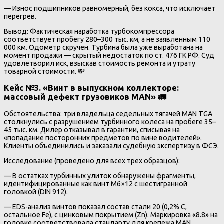
— Износ подшипников равномерный, без кокса, что исключает
перегрев.
Вывод: Фактическая наработка турбокомпрессора
соответствует пробегу 280–300 тыс. км, а не заявленным 110
000 км. Одометр скручен. Турбина была уже выработана на
момент продажи — скрытый недостаток по ст. 476 ГК РФ. Суд
удовлетворил иск, взыскав стоимость ремонта и утрату
товарной стоимости. 💸
Кейс №3. «Винт в выпускном коллекторе:
массовый дефект грузовиков MAN» 🚛
Обстоятельства: три владельца седельных тягачей MAN TGA
столкнулись с разрушением турбинного колеса на пробеге 35–
45 тыс. км. Дилер отказывал в гарантии, списывая на
«попадание посторонних предметов по вине водителей».
Клиенты объединились и заказали судебную экспертизу в ФСЭ.
Исследование (проведено для всех трех образцов):
— В остатках турбинных улиток обнаружены фрагменты,
идентифицированные как винт M6×12 с шестигранной
головкой (DIN 912).
— EDS-анализ винтов показал состав стали 20 (0,2% C,
остальное Fe), с цинковым покрытием (Zn). Маркировка «8.8» на
головке соответствовала стандарту для крепежа MAN.