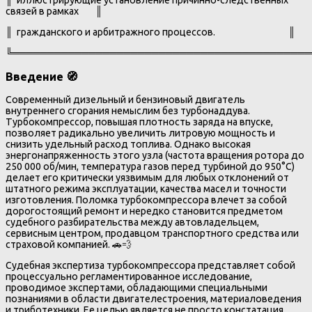
║ иллюстрирующие установление причинно-следственных
связей в рамках ║
║ гражданского и арбитражного процессов. ║
╚═══════════════════════════════════════════
Введение 🧭
Современный дизельный и бензиновый двигатель
внутреннего сгорания немыслим без турбонаддува.
Турбокомпрессор, повышая плотность заряда на впуске,
позволяет радикально увеличить литровую мощность и
снизить удельный расход топлива. Однако высокая
энергонапряженность этого узла (частота вращения ротора до
250 000 об/мин, температура газов перед турбиной до 950°C)
делает его критически уязвимым для любых отклонений от
штатного режима эксплуатации, качества масел и точности
изготовления. Поломка турбокомпрессора влечет за собой
дорогостоящий ремонт и нередко становится предметом
судебного разбирательства между автовладельцем,
сервисным центром, продавцом транспортного средства или
страховой компанией. 🚗💨
Судебная экспертиза турбокомпрессора представляет собой
процессуально регламентированное исследование,
проводимое экспертами, обладающими специальными
познаниями в области двигателестроения, материаловедения
и триботехники. Ее целью является не просто констатация