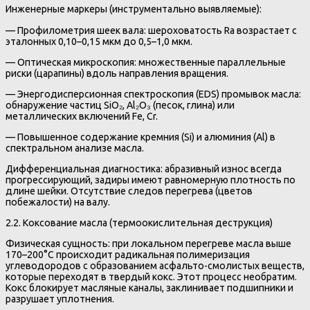
Инженерные маркеры (инструментально выявляемые):
— Профилометрия шеек вала: шероховатость Ra возрастает с
эталонных 0,10–0,15 мкм до 0,5–1,0 мкм.
— Оптическая микроскопия: множественные параллельные
риски (царапины) вдоль направления вращения.
— Энергодисперсионная спектроскопия (EDS) промывок масла:
обнаружение частиц SiO₂, Al₂O₃ (песок, глина) или
металлических включений Fe, Cr.
— Повышенное содержание кремния (Si) и алюминия (Al) в
спектральном анализе масла.
Дифференциальная диагностика: абразивный износ всегда
прогрессирующий, задиры имеют равномерную плотность по
длине шейки. Отсутствие следов перегрева (цветов
побежалости) на валу.
2.2. Коксование масла (термоокислительная деструкция)
Физическая сущность: при локальном перегреве масла выше
170–200°C происходит радикальная полимеризация
углеводородов с образованием асфальто-смолистых веществ,
которые переходят в твердый кокс. Этот процесс необратим.
Кокс блокирует масляные каналы, заклинивает подшипники и
разрушает уплотнения.