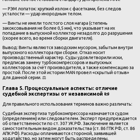
— РЭМ лопаток: хрупкий излом с фасетками, без следов
усталости — удар инородным телом.
— Винты не имели толстого слоя нагара (степень
закоксовывания не более 0,5 мм), что указывает на их
попадание в выпускной коллектор незадолго до разрушения
(скорее всего, во время сборки двигателя).
Вывод: Винты являются заводским мусором, забытым внутри
выпускного коллектора при сборке. Отказ носит
производственный характер. Суды удовлетворили иски,
предписав замену турбокомпрессоров и выпускных
коллекторов за счёт производителя, а также компенсацию за
простой. После этой истории MAN провел «скрытый отзыв»
для данной серии. ⚖️
Глава 5. Процессуальные аспекты: отличие
судебной экспертизы от независимой 📜
Для правильного использования терминов важно различать:
Судебная экспертиза турбокомпрессора назначается судом
(определением) или следователем. Эксперт предупреждается
об ответственности по ст. 307 УК РФ. Заключение является
самостоятельным видом доказательства (ст. 86 ГПК РФ, ст. 86
АПК РФ). Расходы оплачиваются стороной, заявившей
ходатайство, но затем могут быть распределены.