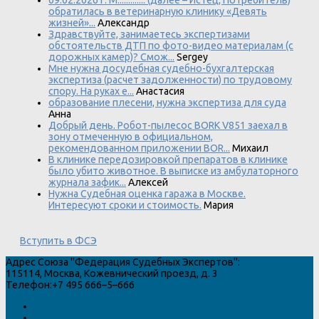
09.02.2026 г. М............. (далее – Истец, Потребитель)
обратилась в ветеринарную клинику «Девять
жизней»...
Александр
Здравствуйте, занимаетесь экспертизами
обстоятельств ДТП по фото-видео материалам (с
дорожных камер)? Смож...
Sergey
Мне нужна досудебная судебно-бухгалтерская
экспертиза (расчет задолженности) по трудовому
спору. На руках е...
Анастасия
образование плесени, нужна экспертиза для суда
Анна
Добрый день. Робот-пылесос BORK V851 заехал в
зону отмеченную в официальном,
рекомендованном приложении BOR...
Михаил
В клинике передозировкой препаратов в клинике
было убито животное. В выписке из амбулаторного
журнала зафик...
Алексей
Нужна Судебная оценка гаража в Москве.
Интересуют сроки и стоимость.
Мария
Вступить в ФСЭ
Адрес
Союза "Федерация Судебных Экспертов"
:
115114
,
Москва
,
Кожевнический проезд, д. 3
Телефон:
+7 495 666–5–666