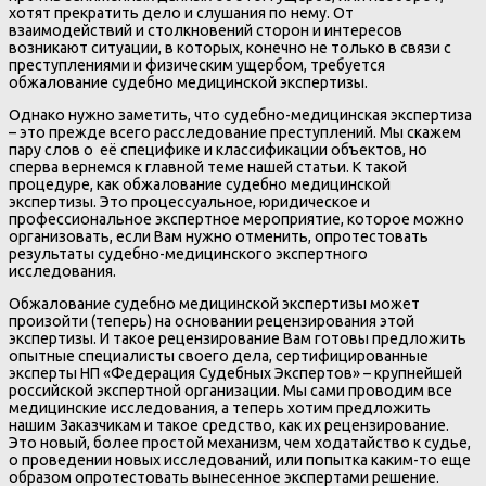
хотят прекратить дело и слушания по нему. От
взаимодействий и столкновений сторон и интересов
возникают ситуации, в которых, конечно не только в связи с
преступлениями и физическим ущербом, требуется
обжалование судебно медицинской экспертизы.
Однако нужно заметить, что судебно-медицинская экспертиза
– это прежде всего расследование преступлений. Мы скажем
пару слов о её специфике и классификации объектов, но
сперва вернемся к главной теме нашей статьи. К такой
процедуре, как обжалование судебно медицинской
экспертизы. Это процессуальное, юридическое и
профессиональное экспертное мероприятие, которое можно
организовать, если Вам нужно отменить, опротестовать
результаты судебно-медицинского экспертного
исследования.
Обжалование судебно медицинской экспертизы может
произойти (теперь) на основании рецензирования этой
экспертизы. И такое рецензирование Вам готовы предложить
опытные специалисты своего дела, сертифицированные
эксперты НП «Федерация Судебных Экспертов» – крупнейшей
российской экспертной организации. Мы сами проводим все
медицинские исследования, а теперь хотим предложить
нашим Заказчикам и такое средство, как их рецензирование.
Это новый, более простой механизм, чем ходатайство к судье,
о проведении новых исследований, или попытка каким-то еще
образом опротестовать вынесенное экспертами решение.