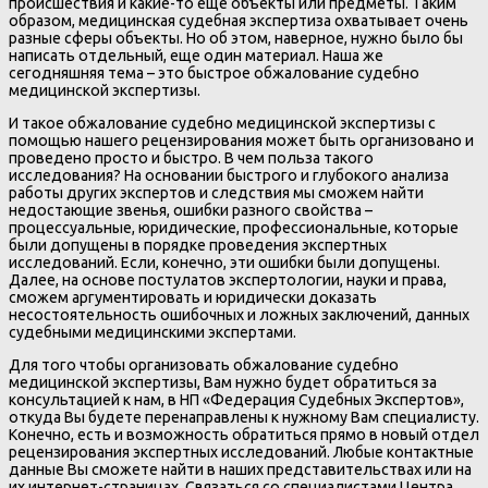
происшествия и какие-то еще объекты или предметы. Таким
образом, медицинская судебная экспертиза охватывает очень
разные сферы объекты. Но об этом, наверное, нужно было бы
написать отдельный, еще один материал. Наша же
сегодняшняя тема – это быстрое обжалование судебно
медицинской экспертизы.
И такое обжалование судебно медицинской экспертизы с
помощью нашего рецензирования может быть организовано и
проведено просто и быстро. В чем польза такого
исследования? На основании быстрого и глубокого анализа
работы других экспертов и следствия мы сможем найти
недостающие звенья, ошибки разного свойства –
процессуальные, юридические, профессиональные, которые
были допущены в порядке проведения экспертных
исследований. Если, конечно, эти ошибки были допущены.
Далее, на основе постулатов экспертологии, науки и права,
сможем аргументировать и юридически доказать
несостоятельность ошибочных и ложных заключений, данных
судебными медицинскими экспертами.
Для того чтобы организовать обжалование судебно
медицинской экспертизы, Вам нужно будет обратиться за
консультацией к нам, в НП «Федерация Судебных Экспертов»,
откуда Вы будете перенаправлены к нужному Вам специалисту.
Конечно, есть и возможность обратиться прямо в новый отдел
рецензирования экспертных исследований. Любые контактные
данные Вы сможете найти в наших представительствах или на
их интернет-страницах. Связаться со специалистами Центра