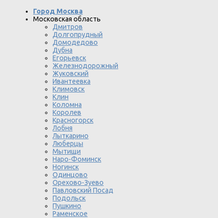
Город Москва
Московская область
Дмитров
Долгопрудный
Домодедово
Дубна
Егорьевск
Железнодорожный
Жуковский
Ивантеевка
Климовск
Клин
Коломна
Королев
Красногорск
Лобня
Лыткарино
Люберцы
Мытищи
Наро-Фоминск
Ногинск
Одинцово
Орехово-Зуево
Павловский Посад
Подольск
Пушкино
Раменское