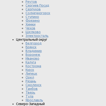
Реутов
Сергиев Посад
Серпухов
Солнечногорск
Ступино
Фрязино
Химки
Чехов
Щелково
Электросталь
Центральный округ
Белгород
Брянск
Владимир
Воронеж
Иваново
Калуга
Кострома
Курск
Липецк
Орел
Рязань
Смоленск
Тамбов
Тверь
Тула
Ярославль
Северо-Западный