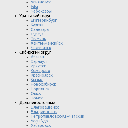
Ульяновск
Уфа
Чебоксары
Уральский округ
Екатеринбург
Курган
Салехард
Сургут
Тюмень
Ханты-Мансийск
Челябинск
Сибирский округ
Абакан
Барнаул
Иркутск
Кемерово
Красноярск
Кызыл
Новосибирск
Норильск
Омск
Томск
Дальневосточный
Благовещенск
Владивосток
Петропавловск-Камчатский
Улан-Удэ
Хабаровск