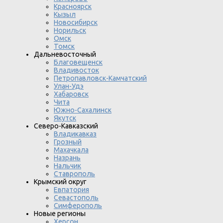
Красноярск
Кызыл
Новосибирск
Норильск
Омск
Томск
Дальневосточный
Благовещенск
Владивосток
Петропавловск-Камчатский
Улан-Удэ
Хабаровск
Чита
Южно-Сахалинск
Якутск
Северо-Кавказский
Владикавказ
Грозный
Махачкала
Назрань
Нальчик
Ставрополь
Крымский округ
Евпатория
Севастополь
Симферополь
Новые регионы
Херсон