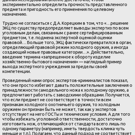
экспериментально определить прочность представленного
предмета и пригодность его применения по целевому
назначению.
Трудно не согласиться с Д.А. Корецким в том, что «…решение
ЭКЦ по существу предопределяет выводы экспертиз по всем
уголовным делам, связанным с ранее сертифицированным
предметом, т.е. подмена экспертной оценкой оценки
правовой… Больше того, ЭКЦ фактически превратился в орган,
определяющий правовой режим холодного оружия, а иногда
создающий новые правовые категории…». Действительно,
введение термина «запрещенное к обороту изделие
хозяйственно-бытового назначения» — наглядный пример
выхода экспертного учреждения за пределы своей
компетенции.
Проведенный нами опрос экспертов-криминалистов показал,
что они просто избегают давать положительные заключения о
принадлежности самодельного ножа к холодному оружию, а
предпочитают работать с заводскими образцами. Получается,
что если предмет не соответствует в точности всем
признакам холодного охотничьего оружия, то холодным
оружием он признан быть не может, так как у экспертов
отсутствуют на него ГОСТы и технические условия. А для того
чтобы избежать уголовной ответственности, достаточно
изготовить нож, отличающийся от стандарта всего лишь по
одному параметру (например, иметь твердость клинка чуть
меньше и т.п.). Полагаем, что данный подход не соответствует