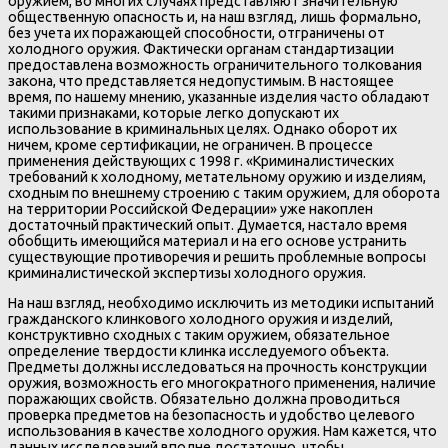
оружием, во многих случаях представляют значительную
общественную опасность и, на наш взгляд, лишь формально,
без учета их поражающей способности, отграничены от
холодного оружия. Фактически органам стандартизации
предоставлена возможность ограничительного толкования
закона, что представляется недопустимым. В настоящее
время, по нашему мнению, указанные изделия часто обладают
такими признаками, которые легко допускают их
использование в криминальных целях. Однако оборот их
ничем, кроме сертификации, не ограничен. В процессе
применения действующих с 1998 г. «Криминалистических
требований к холодному, метательному оружию и изделиям,
сходным по внешнему строению с таким оружием, для оборота
на территории Российской Федерации» уже накоплен
достаточный практический опыт. Думается, настало время
обобщить имеющийся материал и на его основе устранить
существующие противоречия и решить проблемные вопросы
криминалистической экспертизы холодного оружия.
На наш взгляд, необходимо исключить из методики испытаний
гражданского клинкового холодного оружия и изделий,
конструктивно сходных с таким оружием, обязательное
определение твердости клинка исследуемого объекта.
Предметы должны исследоваться на прочность конструкции
оружия, возможность его многократного применения, наличие
поражающих свойств. Обязательно должна проводиться
проверка предметов на безопасность и удобство целевого
использования в качестве холодного оружия. Нам кажется, что
данных исследований вполне достаточно, чтобы