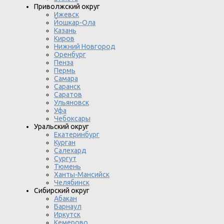
Приволжский округ
Ижевск
Йошкар-Ола
Казань
Киров
Нижний Новгород
Оренбург
Пенза
Пермь
Самара
Саранск
Саратов
Ульяновск
Уфа
Чебоксары
Уральский округ
Екатеринбург
Курган
Салехард
Сургут
Тюмень
Ханты-Мансийск
Челябинск
Сибирский округ
Абакан
Барнаул
Иркутск
Кемерово