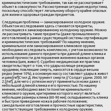
криминалистическим требованиям, так как не рассматривает
объект в совокупности. Рассмотренная ситуация недопустима,
поскольку способствует легальному обороту крайне опасных
для жизни и здоровья граждан предметов.
Следующая проблема — замаскированное холодное оружие.
Объектом исследования здесь становятся предметы,
относящиеся к замаскированному холодному оружию. Можно
ли рассматривать такие предметы (даже промышленного
изготовления) в рамках существующей системы сертификации
и криминалистических требований? По нашему мнению,
криминальное или замаскированное клинковое оружие
необходимо исследовать комплексно, с учетом возможности
использования данного предмета при данной длине клинка и
данной прочности для поражения жизненно важных органов
человека (шея, живот). Судебно-медицинская же практика
свидетельствует о том, что удары колюще-режущими
орудиями, повлекшие смерть, наносятся в сердце весьма
редко (мене 10%), а основную массу составляют удары в живот
и шею[ref]Стил Д. Инструмент смерти // Солдат удачи. 2000. №
2.[/ref], для чего с успехом могут применяться ножи даже с
небольшой длиной клинка и его прочностью. По нашему
мнению, необходимо ввести понятие криминального
клинкового оружия, критериями которого могут являться:
небольшие размеры клинка (60-90 мм); складываемость клинка
и быстрое приведение ножа в рабочее положение;
самодельное изготовление и прочностные характеристики,
соответствующие требованиям к холодному оружию.