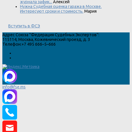
журнала зафик...
Алексей
Нужна Судебная оценка гаража в Москве.
Интересуют сроки и стоимость.
Мария
Вступить в ФСЭ
Адрес
Союза "Федерация Судебных Экспертов"
:
115114
,
Москва
,
Кожевнический проезд, д. 3
Телефон:
+7 495 666–5–666
info@fse.ms