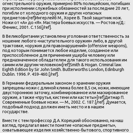
огнестрельного оружия, примерно 80% полицейских, погибших
при исполнении служебных обязанностей за последние 20 лет,
погибли от холодного оружия и других «опасных
предметов»[ref]Ингерлейб М., Хорее В. Твой защитник нож.
Ножи от «А» до «Я». Мастера боевых искусств. — Ростов н/Д.:
Феникс, 2001. С.156[/ref].
В Великобритании установлена уголовная ответственность за
ношение любого «наступательного оружия» либо, в другой
трактовке, «оружия для правонарушений» (offensive weapons),
под которым понимается любое изделие, созданное или
приспособленное для причинения ущерба человеку или
предназначенное обладателем для такого использования им
самим или другим человеком[ref]Smith & Hogan. Criminal law.
Eighth Edition by Sir John Smith. Butterworths London, Edinburgh
Dublin. 1996. Р. 459-460.[/ref].
В Германии федеральным законом о хранении оружия
запрещены ножи с длиной клинка более 8,5 см, ножи, имеющие
двустороннюю заточку, комбинированное или маскированное
оружие, а также «прутья, кистени или кастеты»[ref]Дитмар П.
Современные боевые ножи. — М., 2002. С. 187.[/ref]. Думается,
подобный подход должен иметь место и в нашем
государстве.
Вместе с тем профессор Д.А. Корецкий обоснованно, на наш
взгляд, предлагал ввести понятие «опасные предметы»,
охватывающее изделия хозяйственно-бытового, спортивного