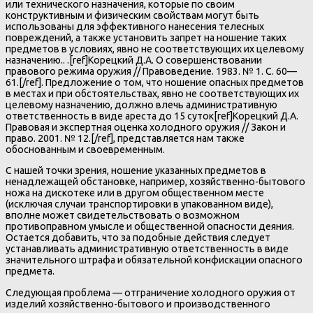
или технического назначения, которые по своим
конструктивным и физическим свойствам могут быть
использованы для эффективного нанесения телесных
повреждений, а также установить запрет на ношение таких
предметов в условиях, явно не соответствующих их целевому
назначению.. .[ref]Корецкий Д.А. О совершенствовании
правового режима оружия // Правоведение. 1983. № 1. С. 60—
61.[/ref]. Предложение о том, что ношение опасных предметов
в местах и при обстоятельствах, явно не соответствующих их
целевому назначению, должно влечь административную
ответственность в виде ареста до 15 суток[ref]Корецкий Д.А.
Правовая и экспертная оценка холодного оружия // Закон и
право. 2001. № 12.[/ref], представляется нам также
обоснованным и своевременным.
С нашей точки зрения, ношение указанных предметов в
ненадлежащей обстановке, например, хозяйственно-бытового
ножа на дискотеке или в другом общественном месте
(исключая случаи транспортировки в упакованном виде),
вполне может свидетельствовать о возможном
противоправном умысле и общественной опасности деяния.
Остается добавить, что за подобные действия следует
устанавливать административную ответственность в виде
значительного штрафа и обязательной конфискации опасного
предмета.
Следующая проблема — отграничение холодного оружия от
изделий хозяйственно-бытового и производственного