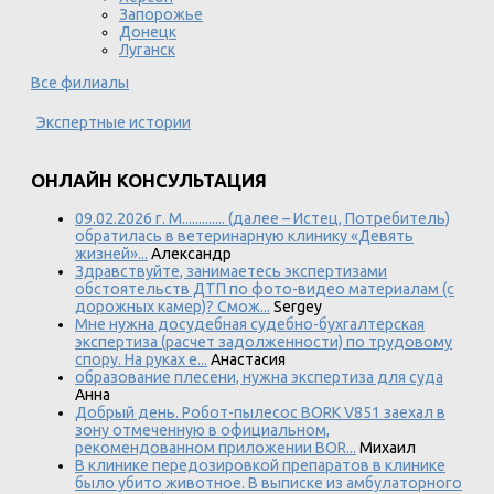
Запорожье
Донецк
Луганск
Все филиалы
Экспертные истории
ОНЛАЙН КОНСУЛЬТАЦИЯ
09.02.2026 г. М............. (далее – Истец, Потребитель)
обратилась в ветеринарную клинику «Девять
жизней»...
Александр
Здравствуйте, занимаетесь экспертизами
обстоятельств ДТП по фото-видео материалам (с
дорожных камер)? Смож...
Sergey
Мне нужна досудебная судебно-бухгалтерская
экспертиза (расчет задолженности) по трудовому
спору. На руках е...
Анастасия
образование плесени, нужна экспертиза для суда
Анна
Добрый день. Робот-пылесос BORK V851 заехал в
зону отмеченную в официальном,
рекомендованном приложении BOR...
Михаил
В клинике передозировкой препаратов в клинике
было убито животное. В выписке из амбулаторного