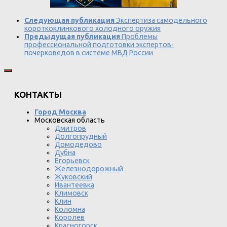
Следующая публикация
Экспертиза самодельного
короткоклинкового холодного оружия
Предыдущая публикация
Проблемы
профессиональной подготовки экспертов-
почерковедов в системе МВД России
КОНТАКТЫ
Город Москва
Московская область
Дмитров
Долгопрудный
Домодедово
Дубна
Егорьевск
Железнодорожный
Жуковский
Ивантеевка
Климовск
Клин
Коломна
Королев
Красногорск