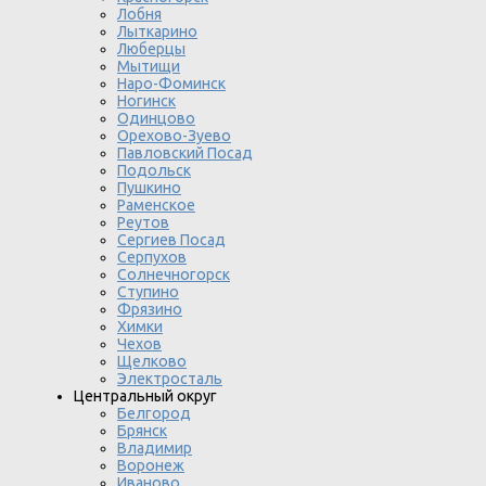
Лобня
Лыткарино
Люберцы
Мытищи
Наро-Фоминск
Ногинск
Одинцово
Орехово-Зуево
Павловский Посад
Подольск
Пушкино
Раменское
Реутов
Сергиев Посад
Серпухов
Солнечногорск
Ступино
Фрязино
Химки
Чехов
Щелково
Электросталь
Центральный округ
Белгород
Брянск
Владимир
Воронеж
Иваново