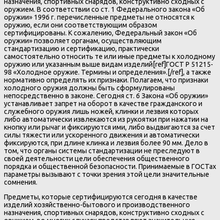
назначения, спортивных снарядов, конструктивно сходных с
оружием. В соответствии со ст. 1 Федерального закона «Об
оружии» 1996 г. перечисленные предметы не относятся к
оружию, если они соответствующим образом
сертифицированы. К сожалению, Федеральный закон «Об
оружии» позволяет органам, осуществляющим
стандартизацию и сертификацию, практически
самостоятельно относить те или иные предметы к холодному
оружию или указанным выше видам изделий[ref]ГОСТ Р 51215-
98 «Холодное оружие. Термины и определения».[/ref], а также
нормативно определять их признаки. Полагаем, что признаки
холодного оружия должны быть сформулированы
непосредственно в законе. Сегодня ст. 6 Закона «Об оружии»
устанавливает запрет на оборот в качестве гражданского и
служебного оружия лишь ножей, клинки и лезвия которых
либо автоматически извлекаются из рукоятки при нажатии на
кнопку или рычаг и фиксируются ими, либо выдвигаются за счет
силы тяжести или ускоренного движения и автоматически
фиксируются, при длине клинка и лезвия более 90 мм. Дело в
том, что органы системы стандартизации не преследуют в
своей деятельности цели обеспечения общественного
порядка и общественной безопасности. Принимаемые в ГОСТах
параметры вызывают с точки зрения этой цели значительные
сомнения.
Предметы, которые сертифицируются сегодня в качестве
изделий хозяйственно-бытового и производственного
назначения, спортивных снарядов, конструктивно сходных с