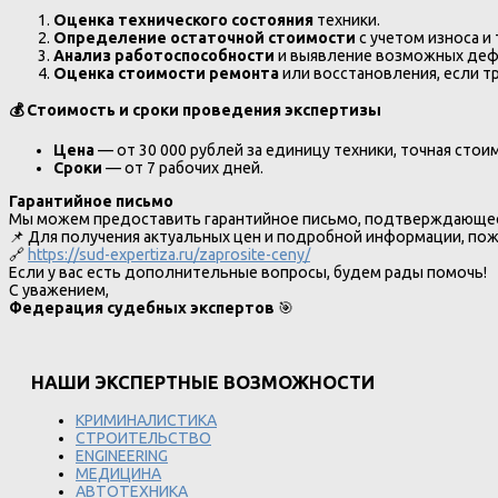
Оценка технического состояния
техники.
Определение остаточной стоимости
с учетом износа и
Анализ работоспособности
и выявление возможных деф
Оценка стоимости ремонта
или восстановления, если тр
💰 Стоимость и сроки проведения экспертизы
Цена
— от 30 000 рублей за единицу техники, точная стои
Сроки
— от 7 рабочих дней.
Гарантийное письмо
Мы можем предоставить гарантийное письмо, подтверждающее
📌 Для получения актуальных цен и подробной информации, пож
🔗
https://sud-expertiza.ru/zaprosite-ceny/
Если у вас есть дополнительные вопросы, будем рады помочь!
С уважением,
Федерация судебных экспертов
🎯
НАШИ ЭКСПЕРТНЫЕ ВОЗМОЖНОСТИ
КРИМИНАЛИСТИКА
СТРОИТЕЛЬСТВО
ENGINEERING
МЕДИЦИНА
АВТОТЕХНИКА