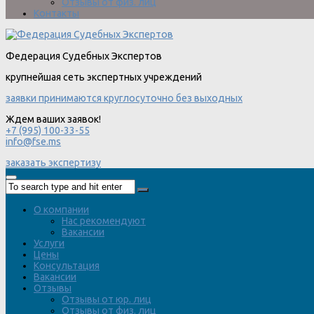
Отзывы от физ. лиц
Контакты
Федерация Судебных Экспертов
крупнейшая сеть экспертных учреждений
заявки принимаются круглосуточно без выходных
Ждем ваших заявок!
+7 (995) 100-33-55
info@fse.ms
заказать экспертизу
О компании
Нас рекомендуют
Вакансии
Услуги
Цены
Консультация
Вакансии
Отзывы
Отзывы от юр. лиц
Отзывы от физ. лиц