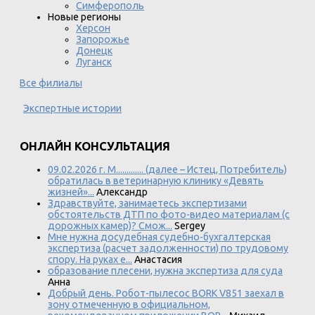
Симферополь
Новые регионы
Херсон
Запорожье
Донецк
Луганск
Все филиалы
Экспертные истории
ОНЛАЙН КОНСУЛЬТАЦИЯ
09.02.2026 г. М............. (далее – Истец, Потребитель)
обратилась в ветеринарную клинику «Девять
жизней»...
Александр
Здравствуйте, занимаетесь экспертизами
обстоятельств ДТП по фото-видео материалам (с
дорожных камер)? Смож...
Sergey
Мне нужна досудебная судебно-бухгалтерская
экспертиза (расчет задолженности) по трудовому
спору. На руках е...
Анастасия
образование плесени, нужна экспертиза для суда
Анна
Добрый день. Робот-пылесос BORK V851 заехал в
зону отмеченную в официальном,