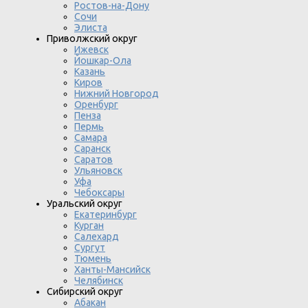
Ростов-на-Дону
Сочи
Элиста
Приволжский округ
Ижевск
Йошкар-Ола
Казань
Киров
Нижний Новгород
Оренбург
Пенза
Пермь
Самара
Саранск
Саратов
Ульяновск
Уфа
Чебоксары
Уральский округ
Екатеринбург
Курган
Салехард
Сургут
Тюмень
Ханты-Мансийск
Челябинск
Сибирский округ
Абакан