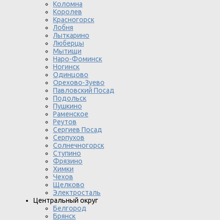
Коломна
Королев
Красногорск
Лобня
Лыткарино
Люберцы
Мытищи
Наро-Фоминск
Ногинск
Одинцово
Орехово-Зуево
Павловский Посад
Подольск
Пушкино
Раменское
Реутов
Сергиев Посад
Серпухов
Солнечногорск
Ступино
Фрязино
Химки
Чехов
Щелково
Электросталь
Центральный округ
Белгород
Брянск