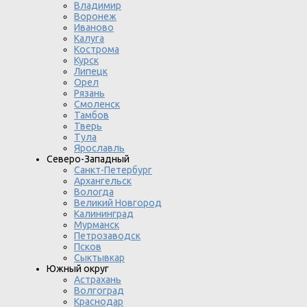
Владимир
Воронеж
Иваново
Калуга
Кострома
Курск
Липецк
Орел
Рязань
Смоленск
Тамбов
Тверь
Тула
Ярославль
Северо-Западный
Санкт-Петербург
Архангельск
Вологда
Великий Новгород
Калининград
Мурманск
Петрозаводск
Псков
Сыктывкар
Южный округ
Астрахань
Волгоград
Краснодар