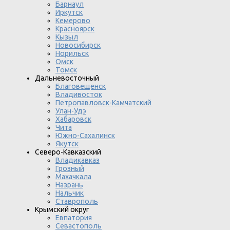
Барнаул
Иркутск
Кемерово
Красноярск
Кызыл
Новосибирск
Норильск
Омск
Томск
Дальневосточный
Благовещенск
Владивосток
Петропавловск-Камчатский
Улан-Удэ
Хабаровск
Чита
Южно-Сахалинск
Якутск
Северо-Кавказский
Владикавказ
Грозный
Махачкала
Назрань
Нальчик
Ставрополь
Крымский округ
Евпатория
Севастополь