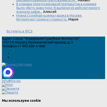
рекомендованном приложении BOR...
Михаил
В клинике передозировкой препаратов в клинике
было убито животное. В выписке из амбулаторного
журнала зафик...
Алексей
Нужна Судебная оценка гаража в Москве.
Интересуют сроки и стоимость.
Мария
Вступить в ФСЭ
Адрес
Союза "Федерация Судебных Экспертов"
:
115114
,
Москва
,
Кожевнический проезд, д. 3
Телефон:
+7 495 666–5–666
info@fse.ms
Мы используем cookie