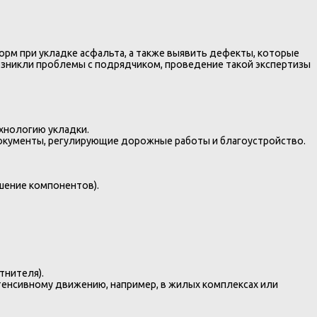
рм при укладке асфальта, а также выявить дефекты, которые
 возникли проблемы с подрядчиком, проведение такой экспертизы
ехнологию укладки.
окументы, регулирующие дорожные работы и благоустройство.
шение компонентов).
тнителя).
нтенсивному движению, например, в жилых комплексах или