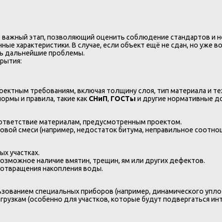
 важный этап, позволяющий оценить соблюдение стандартов и но
ные характеристики. В случае, если объект ещё не сдан, но уже
ь дальнейшие проблемы.
рытия:
роектным требованиям, включая толщину слоя, тип материала и т
рмы и правила, такие как
СНиП
,
ГОСТы
и другие нормативные д
соответствие материалам, предусмотренным проектом.
овой смеси (например, недостаток битума, неправильное соотно
х участках.
возможное наличие вмятин, трещин, ям или других дефектов.
дотвращения накопления воды.
зованием специальных приборов (например, динамического упло
агрузкам (особенно для участков, которые будут подвергаться и