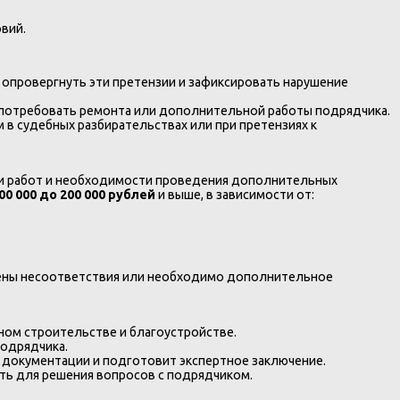
вий.
и опровергнуть эти претензии и зафиксировать нарушение
т потребовать ремонта или дополнительной работы подрядчика.
 в судебных разбирательствах или при претензиях к
сти работ и необходимости проведения дополнительных
00 000 до 200 000 рублей
и выше, в зависимости от:
влены несоответствия или необходимо дополнительное
ном строительстве и благоустройстве.
подрядчика.
з документации и подготовит экспертное заключение.
ть для решения вопросов с подрядчиком.