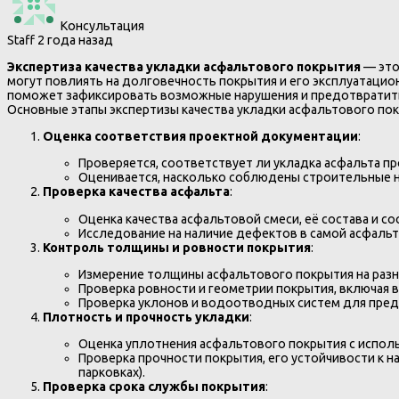
Консультация
Staff
2 года назад
Экспертиза качества укладки асфальтового покрытия
— это
могут повлиять на долговечность покрытия и его эксплуатацион
поможет зафиксировать возможные нарушения и предотвратит
Основные этапы экспертизы качества укладки асфальтового пок
Оценка соответствия проектной документации
:
Проверяется, соответствует ли укладка асфальта п
Оценивается, насколько соблюдены строительные но
Проверка качества асфальта
:
Оценка качества асфальтовой смеси, её состава и 
Исследование на наличие дефектов в самой асфальт
Контроль толщины и ровности покрытия
:
Измерение толщины асфальтового покрытия на разны
Проверка ровности и геометрии покрытия, включая 
Проверка уклонов и водоотводных систем для пре
Плотность и прочность укладки
:
Оценка уплотнения асфальтового покрытия с исполь
Проверка прочности покрытия, его устойчивости к н
парковках).
Проверка срока службы покрытия
: