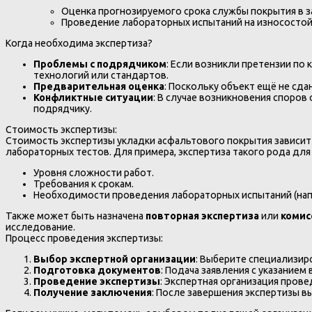
Оценка прогнозируемого срока службы покрытия в з
Проведение лабораторных испытаний на износостойк
Когда необходима экспертиза?
Проблемы с подрядчиком
: Если возникли претензии по
технологий или стандартов.
Предварительная оценка
: Поскольку объект ещё не сд
Конфликтные ситуации
: В случае возникновения споров
подрядчику.
Стоимость экспертизы:
Стоимость экспертизы укладки асфальтового покрытия зависит
лабораторных тестов. Для примера, экспертиза такого рода д
Уровня сложности работ.
Требования к срокам.
Необходимости проведения лабораторных испытаний (напр
Также может быть назначена
повторная экспертиза
или
комис
исследование.
Процесс проведения экспертизы:
Выбор экспертной организации
: Выберите специализир
Подготовка документов
: Подача заявления с указанием
Проведение экспертизы
: Экспертная организация пров
Получение заключения
: После завершения экспертизы 