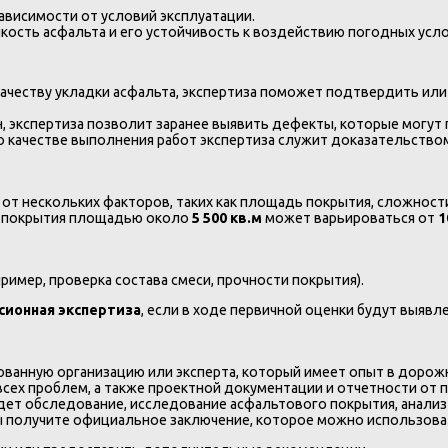
ависимости от условий эксплуатации.
ость асфальта и его устойчивость к воздействию погодных усло
 качеству укладки асфальта, экспертиза поможет подтвердить ил
ан, экспертиза позволит заранее выявить дефекты, которые могу
 о качестве выполнения работ экспертиза служит доказательством
 от нескольких факторов, таких как площадь покрытия, сложно
ля покрытия площадью около
5 500 кв.м
может варьироваться от
1
имер, проверка состава смеси, прочности покрытия).
сионная экспертиза
, если в ходе первичной оценки будут выя
ованную организацию или эксперта, который имеет опыт в дорож
 всех проблем, а также проектной документации и отчетности от 
едет обследование, исследование асфальтового покрытия, анали
вы получите официальное заключение, которое можно использова