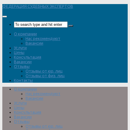
Перейти
ФЕДЕРАЦИЯ СУДЕБНЫХ ЭКСПЕРТОВ
к
содержимому
О компании
Нас рекомендуют
Вакансии
Услуги
Цены
Консультация
Вакансии
Отзывы
Отзывы от юр. лиц
Отзывы от физ. лиц
Контакты
О компании
Нас рекомендуют
Вакансии
Услуги
Цены
Консультация
Вакансии
Отзывы
Отзывы от юр. лиц