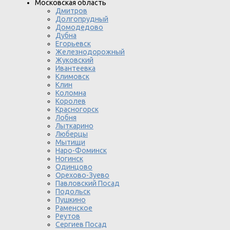
Московская область
Дмитров
Долгопрудный
Домодедово
Дубна
Егорьевск
Железнодорожный
Жуковский
Ивантеевка
Климовск
Клин
Коломна
Королев
Красногорск
Лобня
Лыткарино
Люберцы
Мытищи
Наро-Фоминск
Ногинск
Одинцово
Орехово-Зуево
Павловский Посад
Подольск
Пушкино
Раменское
Реутов
Сергиев Посад