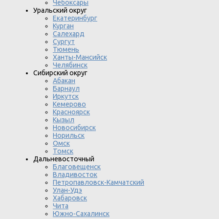
Чебоксары
Уральский округ
Екатеринбург
Курган
Салехард
Сургут
Тюмень
Ханты-Мансийск
Челябинск
Сибирский округ
Абакан
Барнаул
Иркутск
Кемерово
Красноярск
Кызыл
Новосибирск
Норильск
Омск
Томск
Дальневосточный
Благовещенск
Владивосток
Петропавловск-Камчатский
Улан-Удэ
Хабаровск
Чита
Южно-Сахалинск