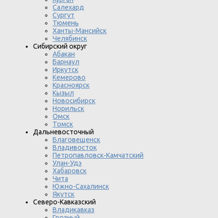
Салехард
Сургут
Тюмень
Ханты-Мансийск
Челябинск
Сибирский округ
Абакан
Барнаул
Иркутск
Кемерово
Красноярск
Кызыл
Новосибирск
Норильск
Омск
Томск
Дальневосточный
Благовещенск
Владивосток
Петропавловск-Камчатский
Улан-Удэ
Хабаровск
Чита
Южно-Сахалинск
Якутск
Северо-Кавказский
Владикавказ
Грозный