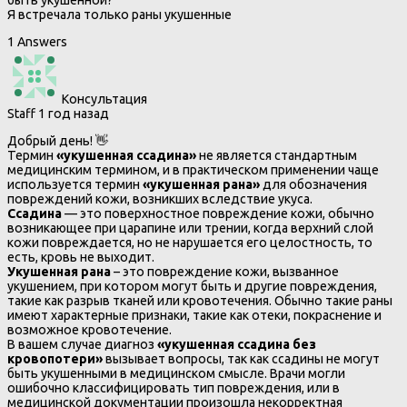
быть укушенной?
Я встречала только раны укушенные
1 Answers
Консультация
Staff
1 год назад
Добрый день! 👋
Термин
«укушенная ссадина»
не является стандартным
медицинским термином, и в практическом применении чаще
используется термин
«укушенная рана»
для обозначения
повреждений кожи, возникших вследствие укуса.
Ссадина
— это поверхностное повреждение кожи, обычно
возникающее при царапине или трении, когда верхний слой
кожи повреждается, но не нарушается его целостность, то
есть, кровь не выходит.
Укушенная рана
– это повреждение кожи, вызванное
укушением, при котором могут быть и другие повреждения,
такие как разрыв тканей или кровотечения. Обычно такие раны
имеют характерные признаки, такие как отеки, покраснение и
возможное кровотечение.
В вашем случае диагноз
«укушенная ссадина без
кровопотери»
вызывает вопросы, так как ссадины не могут
быть укушенными в медицинском смысле. Врачи могли
ошибочно классифицировать тип повреждения, или в
медицинской документации произошла некорректная