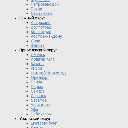
Петрозаводск
Псков
Сыктывкар
Южный округ
Астрахань
Волгоград
Краснодар
Ростов-на-Дону
Сочи
Элиста
Приволжский округ
Ижевск
Йошкар-Ола
Казань
Киров
Нижний Новгород
Оренбург
Пенза
Пермь
Самара
Саранск
Саратов
Ульяновск
Уфа
Чебоксары
Уральский округ
Екатеринбург
Курган