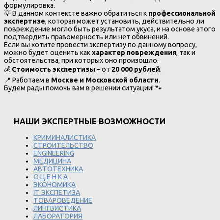
формулировка.
💡 В данном контексте важно обратиться к
профессиональной
экспертизе
, которая может установить, действительно ли
повреждение могло быть результатом укуса, и на основе этого
подтвердить правомерность или нет обвинений.
Если вы хотите провести экспертизу по данному вопросу,
можно будет оценить как
характер повреждения
, так и
обстоятельства, при которых оно произошло.
💰
Стоимость экспертизы
– от
20 000 рублей
.
📍 Работаем в
Москве и Московской области
.
Будем рады помочь вам в решении ситуации! 🐾
НАШИ ЭКСПЕРТНЫЕ ВОЗМОЖНОСТИ
КРИМИНАЛИСТИКА
СТРОИТЕЛЬСТВО
ENGINEERING
МЕДИЦИНА
АВТОТЕХНИКА
О Ц Е Н К А
ЭКОНОМИКА
IT ЭКСПЕТИЗА
ТОВАРОВЕДЕНИЕ
ЛИНГВИСТИКА
ЛАБОРАТОРИЯ