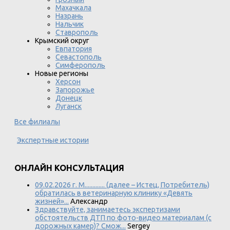
Махачкала
Назрань
Нальчик
Ставрополь
Крымский округ
Евпатория
Севастополь
Симферополь
Новые регионы
Херсон
Запорожье
Донецк
Луганск
Все филиалы
Экспертные истории
ОНЛАЙН КОНСУЛЬТАЦИЯ
09.02.2026 г. М............. (далее – Истец, Потребитель)
обратилась в ветеринарную клинику «Девять
жизней»...
Александр
Здравствуйте, занимаетесь экспертизами
обстоятельств ДТП по фото-видео материалам (с
дорожных камер)? Смож...
Sergey