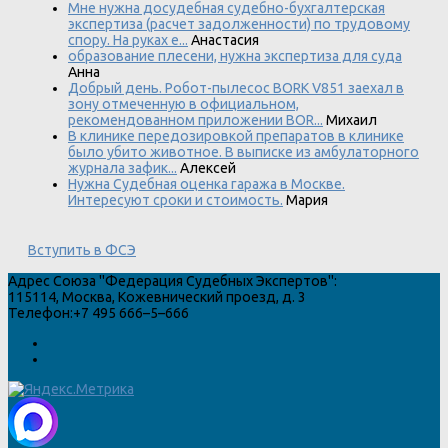
Мне нужна досудебная судебно-бухгалтерская
экспертиза (расчет задолженности) по трудовому
спору. На руках е...
Анастасия
образование плесени, нужна экспертиза для суда
Анна
Добрый день. Робот-пылесос BORK V851 заехал в
зону отмеченную в официальном,
рекомендованном приложении BOR...
Михаил
В клинике передозировкой препаратов в клинике
было убито животное. В выписке из амбулаторного
журнала зафик...
Алексей
Нужна Судебная оценка гаража в Москве.
Интересуют сроки и стоимость.
Мария
Вступить в ФСЭ
Адрес
Союза "Федерация Судебных Экспертов"
:
115114
,
Москва
,
Кожевнический проезд, д. 3
Телефон:
+7 495 666–5–666