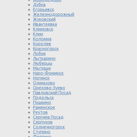
Дубна
Егорьевск
Железнодорожный
Жуковский
Ивантеевка
Климовск
Клин
Коломна
Королев
Красногорск
Лобня
Лыткарино
Люберцы
Мытищи
Наро-Фоминск
Ногинск
Одинцово
Орехово-Зуево
Павловский Посад
Подольск
Пушкино
Раменское
Реутов
Сергиев Посад
Серпухов
Солнечногорск
Ступино
Фрязино