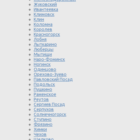
Жуковский
Ивантеевка
Климовск
Клин
Коломна
Королев
Красногорск
Лобня
Лыткарино
Люберцы
Мытищи
Наро-Фоминск
Ногинск
Одинцово
Орехово-Зуево
Павловский Посад
Подольск
Пушкино
Раменское
Реутов
Сергиев Посад
Серпухов
Солнечногорск
Ступино
Фрязино
Химки
Чехов
Щелково