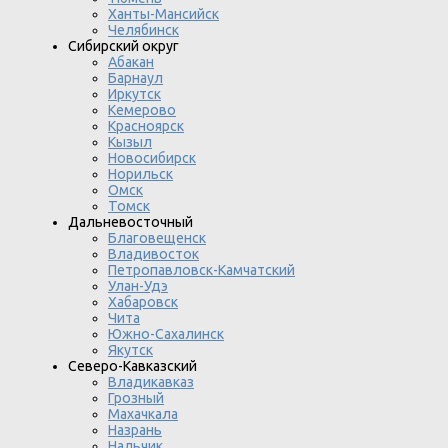
Ханты-Мансийск
Челябинск
Сибирский округ
Абакан
Барнаул
Иркутск
Кемерово
Красноярск
Кызыл
Новосибирск
Норильск
Омск
Томск
Дальневосточный
Благовещенск
Владивосток
Петропавловск-Камчатский
Улан-Удэ
Хабаровск
Чита
Южно-Сахалинск
Якутск
Северо-Кавказский
Владикавказ
Грозный
Махачкала
Назрань
Нальчик