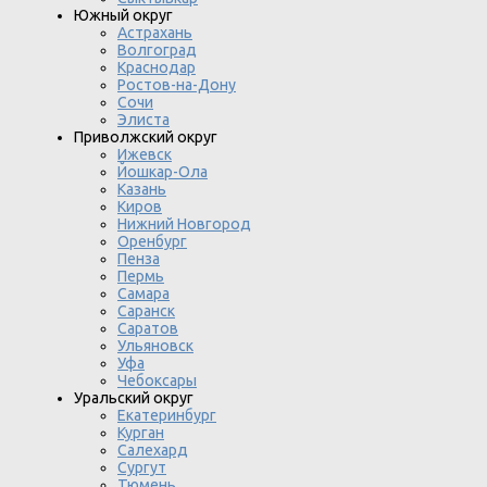
Южный округ
Астрахань
Волгоград
Краснодар
Ростов-на-Дону
Сочи
Элиста
Приволжский округ
Ижевск
Йошкар-Ола
Казань
Киров
Нижний Новгород
Оренбург
Пенза
Пермь
Самара
Саранск
Саратов
Ульяновск
Уфа
Чебоксары
Уральский округ
Екатеринбург
Курган
Салехард
Сургут
Тюмень