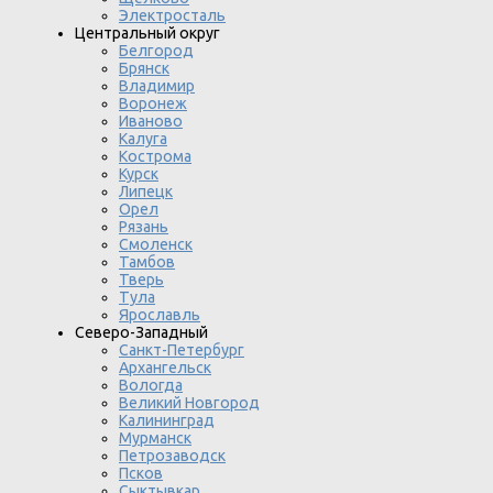
Электросталь
Центральный округ
Белгород
Брянск
Владимир
Воронеж
Иваново
Калуга
Кострома
Курск
Липецк
Орел
Рязань
Смоленск
Тамбов
Тверь
Тула
Ярославль
Северо-Западный
Санкт-Петербург
Архангельск
Вологда
Великий Новгород
Калининград
Мурманск
Петрозаводск
Псков
Сыктывкар