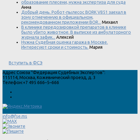
образование плесени, нужна экспертиза для суда
Анна
Добрый день. Робот-пылесос BORK V851 заехал в
зону отмеченную в официальном,
рекомендованном приложении BOR...
Михаил
В клинике передозировкой препаратов в клинике
было убито животное. В выписке из амбулаторного
журнала зафик...
Алексей
Нужна Судебная оценка гаража в Москве.
Интересуют сроки и стоимость.
Мария
Вступить в ФСЭ
Адрес
Союза "Федерация Судебных Экспертов"
:
115114
,
Москва
,
Кожевнический проезд, д. 3
Телефон:
+7 495 666–5–666
info@fse.ms