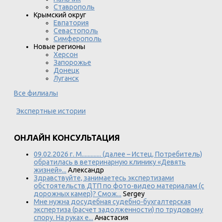
Ставрополь
Крымский округ
Евпатория
Севастополь
Симферополь
Новые регионы
Херсон
Запорожье
Донецк
Луганск
Все филиалы
Экспертные истории
ОНЛАЙН КОНСУЛЬТАЦИЯ
09.02.2026 г. М............. (далее – Истец, Потребитель)
обратилась в ветеринарную клинику «Девять
жизней»...
Александр
Здравствуйте, занимаетесь экспертизами
обстоятельств ДТП по фото-видео материалам (с
дорожных камер)? Смож...
Sergey
Мне нужна досудебная судебно-бухгалтерская
экспертиза (расчет задолженности) по трудовому
спору. На руках е...
Анастасия