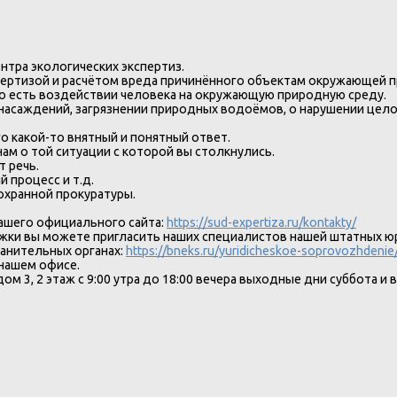
нтра экологических экспертиз.
спертизой и расчётом вреда причинённого объектам окружающей 
о есть воздействии человека на окружающую природную среду.
 насаждений, загрязнении природных водоёмов, о нарушении цел
го какой-то внятный и понятный ответ.
нам о той ситуации с которой вы столкнулись.
 речь.
 процесс и т.д.
охранной прокуратуры.
нашего официального сайта:
https://sud-expertiza.ru/kontakty/
ржки вы можете пригласить наших специалистов нашей штатных 
ранительных органах:
https://bneks.ru/yuridicheskoe-soprovozhdenie
 нашем офисе.
м 3, 2 этаж с 9:00 утра до 18:00 вечера выходные дни суббота и 