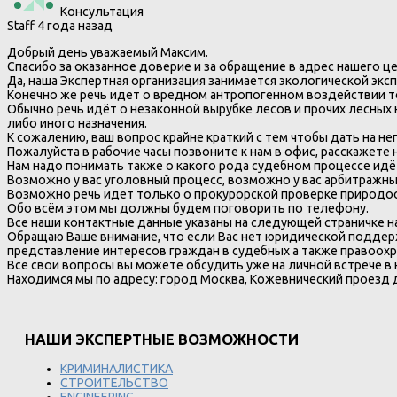
Консультация
Staff
4 года назад
Добрый день уважаемый Максим.
Спасибо за оказанное доверие и за обращение в адрес нашего це
Да, наша Экспертная организация занимается экологической эк
Конечно же речь идет о вредном антропогенном воздействии т
Обычно речь идёт о незаконной вырубке лесов и прочих лесных
либо иного назначения.
К сожалению, ваш вопрос крайне краткий с тем чтобы дать на не
Пожалуйста в рабочие часы позвоните к нам в офис, расскажете 
Нам надо понимать также о какого рода судебном процессе идёт
Возможно у вас уголовный процесс, возможно у вас арбитражный
Возможно речь идет только о прокурорской проверке природо
Обо всём этом мы должны будем поговорить по телефону.
Все наши контактные данные указаны на следующей страничке 
Обращаю Ваше внимание, что если Вас нет юридической подде
представление интересов граждан в судебных а также правоох
Все свои вопросы вы можете обсудить уже на личной встрече в
Находимся мы по адресу: город Москва, Кожевнический проезд до
НАШИ ЭКСПЕРТНЫЕ ВОЗМОЖНОСТИ
КРИМИНАЛИСТИКА
СТРОИТЕЛЬСТВО