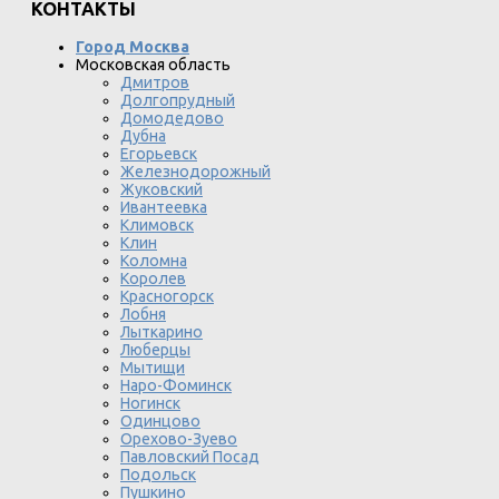
КОНТАКТЫ
Город Москва
Московская область
Дмитров
Долгопрудный
Домодедово
Дубна
Егорьевск
Железнодорожный
Жуковский
Ивантеевка
Климовск
Клин
Коломна
Королев
Красногорск
Лобня
Лыткарино
Люберцы
Мытищи
Наро-Фоминск
Ногинск
Одинцово
Орехово-Зуево
Павловский Посад
Подольск
Пушкино