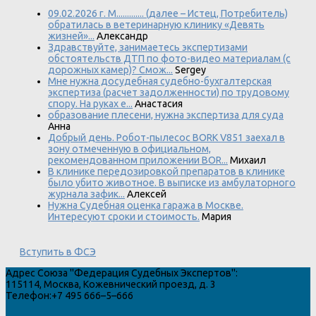
09.02.2026 г. М............. (далее – Истец, Потребитель)
обратилась в ветеринарную клинику «Девять
жизней»...
Александр
Здравствуйте, занимаетесь экспертизами
обстоятельств ДТП по фото-видео материалам (с
дорожных камер)? Смож...
Sergey
Мне нужна досудебная судебно-бухгалтерская
экспертиза (расчет задолженности) по трудовому
спору. На руках е...
Анастасия
образование плесени, нужна экспертиза для суда
Анна
Добрый день. Робот-пылесос BORK V851 заехал в
зону отмеченную в официальном,
рекомендованном приложении BOR...
Михаил
В клинике передозировкой препаратов в клинике
было убито животное. В выписке из амбулаторного
журнала зафик...
Алексей
Нужна Судебная оценка гаража в Москве.
Интересуют сроки и стоимость.
Мария
Вступить в ФСЭ
Адрес
Союза "Федерация Судебных Экспертов"
:
115114
,
Москва
,
Кожевнический проезд, д. 3
Телефон:
+7 495 666–5–666