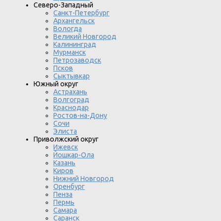
Северо-Западный
Санкт-Петербург
Архангельск
Вологда
Великий Новгород
Калининград
Мурманск
Петрозаводск
Псков
Сыктывкар
Южный округ
Астрахань
Волгоград
Краснодар
Ростов-на-Дону
Сочи
Элиста
Приволжский округ
Ижевск
Йошкар-Ола
Казань
Киров
Нижний Новгород
Оренбург
Пенза
Пермь
Самара
Саранск