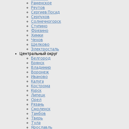
Раменское
Реутов
Сергиев Посад
Серпухов
Солнечногорск
Ступино
Фрязино
Химки
Чехов
Щелково
Электросталь
Центральный округ
Белгород
Брянск
Владимир
Воронеж
Иваново
Калуга
Кострома
Курск
Липецк
Орел
Рязань
Смоленск
Тамбов
Тверь
Тула
Ярославль