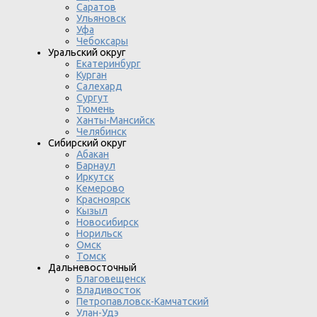
Саратов
Ульяновск
Уфа
Чебоксары
Уральский округ
Екатеринбург
Курган
Салехард
Сургут
Тюмень
Ханты-Мансийск
Челябинск
Сибирский округ
Абакан
Барнаул
Иркутск
Кемерово
Красноярск
Кызыл
Новосибирск
Норильск
Омск
Томск
Дальневосточный
Благовещенск
Владивосток
Петропавловск-Камчатский
Улан-Удэ