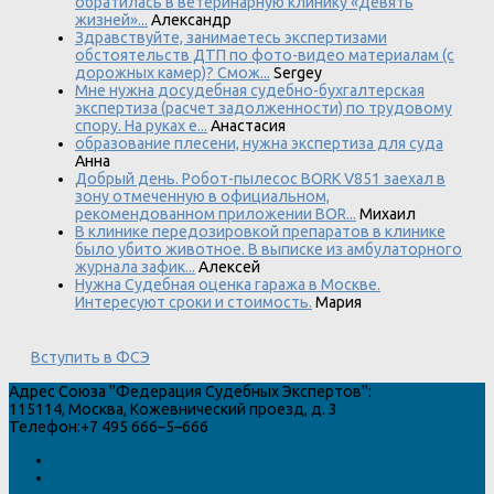
обратилась в ветеринарную клинику «Девять
жизней»...
Александр
Здравствуйте, занимаетесь экспертизами
обстоятельств ДТП по фото-видео материалам (с
дорожных камер)? Смож...
Sergey
Мне нужна досудебная судебно-бухгалтерская
экспертиза (расчет задолженности) по трудовому
спору. На руках е...
Анастасия
образование плесени, нужна экспертиза для суда
Анна
Добрый день. Робот-пылесос BORK V851 заехал в
зону отмеченную в официальном,
рекомендованном приложении BOR...
Михаил
В клинике передозировкой препаратов в клинике
было убито животное. В выписке из амбулаторного
журнала зафик...
Алексей
Нужна Судебная оценка гаража в Москве.
Интересуют сроки и стоимость.
Мария
Вступить в ФСЭ
Адрес
Союза "Федерация Судебных Экспертов"
:
115114
,
Москва
,
Кожевнический проезд, д. 3
Телефон:
+7 495 666–5–666