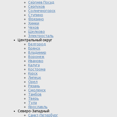
Сергиев Посад
Серпухов
Солнечногорск
Ступино
Фрязино
Химки
Чехов
Щелково
Электросталь
Центральный округ
Белгород
Брянск
Владимир
Воронеж
Иваново
Калуга
Кострома
Курск
Липецк
Орел
Рязань
Смоленск
Тамбов
Тверь
Тула
Ярославль
Северо-Западный
Санкт-Петербург