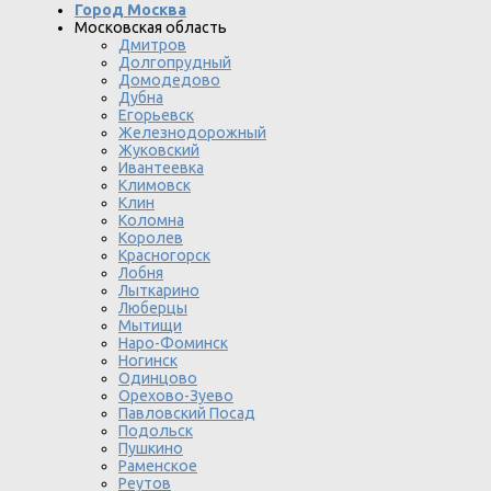
Город Москва
Московская область
Дмитров
Долгопрудный
Домодедово
Дубна
Егорьевск
Железнодорожный
Жуковский
Ивантеевка
Климовск
Клин
Коломна
Королев
Красногорск
Лобня
Лыткарино
Люберцы
Мытищи
Наро-Фоминск
Ногинск
Одинцово
Орехово-Зуево
Павловский Посад
Подольск
Пушкино
Раменское
Реутов