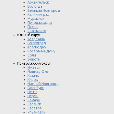
Архангельск
Вологда
Великий Новгород
Калининград
Мурманск
Петрозаводск
Псков
Сыктывкар
Южный округ
Астрахань
Волгоград
Краснодар
Ростов-на-Дону
Сочи
Элиста
Приволжский округ
Ижевск
Йошкар-Ола
Казань
Киров
Нижний Новгород
Оренбург
Пенза
Пермь
Самара
Саранск
Саратов
Ульяновск