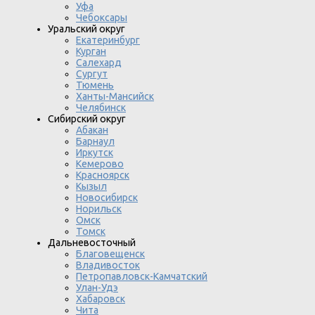
Уфа
Чебоксары
Уральский округ
Екатеринбург
Курган
Салехард
Сургут
Тюмень
Ханты-Мансийск
Челябинск
Сибирский округ
Абакан
Барнаул
Иркутск
Кемерово
Красноярск
Кызыл
Новосибирск
Норильск
Омск
Томск
Дальневосточный
Благовещенск
Владивосток
Петропавловск-Камчатский
Улан-Удэ
Хабаровск
Чита