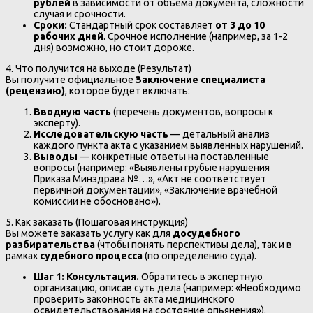
рублей
в зависимости от объема документа, сложности
случая и срочности.
Сроки:
Стандартный срок составляет
от 3 до 10
рабочих дней
. Срочное исполнение (например, за 1-2
дня) возможно, но стоит дороже.
4. Что получится на выходе (Результат)
Вы получите официальное
Заключение специалиста
(рецензию)
, которое будет включать:
Вводную часть
(перечень документов, вопросы к
эксперту).
Исследовательскую часть
— детальный анализ
каждого пункта акта с указанием выявленных нарушений.
Выводы
— конкретные ответы на поставленные
вопросы (например: «Выявлены грубые нарушения
Приказа Минздрава №…», «Акт не соответствует
первичной документации», «Заключение врачебной
комиссии не обосновано»).
5. Как заказать (Пошаговая инструкция)
Вы можете заказать услугу как для
досудебного
разбирательства
(чтобы понять перспективы дела), так и в
рамках
судебного процесса
(по определению суда).
Шаг 1: Консультация.
Обратитесь в экспертную
организацию, описав суть дела (например: «Необходимо
проверить законность акта медицинского
освидетельствования на состояние опьянения»).