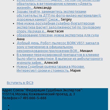
обратилась в ветеринарную клинику «Девять
жизней»...
Александр
Здравствуйте, занимаетесь экспертизами
обстоятельств ДТП по фото-видео материалам (с
дорожных камер)? Смож...
Sergey
Мне нужна досудебная судебно-бухгалтерская
экспертиза (расчет задолженности) по трудовому
спору. На руках е...
Анастасия
образование плесени, нужна экспертиза для суда
Анна
Добрый день. Робот-пылесос BORK V851 заехал в
зону отмеченную в официальном,
рекомендованном приложении BOR...
Михаил
В клинике передозировкой препаратов в клинике
было убито животное. В выписке из амбулаторного
журнала зафик...
Алексей
Нужна Судебная оценка гаража в Москве.
Интересуют сроки и стоимость.
Мария
Вступить в ФСЭ
Адрес
Союза "Федерация Судебных Экспертов"
:
115114
,
Москва
,
Кожевнический проезд, д. 3
Телефон:
+7 495 666–5–666