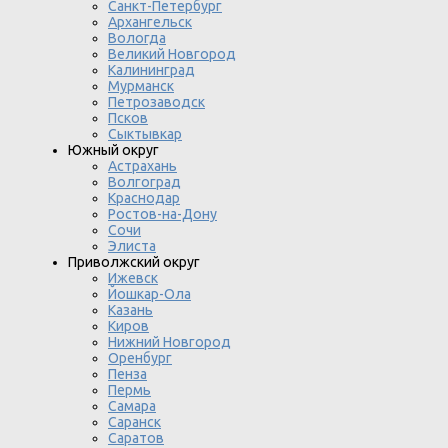
Санкт-Петербург
Архангельск
Вологда
Великий Новгород
Калининград
Мурманск
Петрозаводск
Псков
Сыктывкар
Южный округ
Астрахань
Волгоград
Краснодар
Ростов-на-Дону
Сочи
Элиста
Приволжский округ
Ижевск
Йошкар-Ола
Казань
Киров
Нижний Новгород
Оренбург
Пенза
Пермь
Самара
Саранск
Саратов