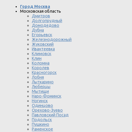
Город Москва
Московская область
Дмитров
Долгопрудный
Домодедово
Дубна
Егорьевск
Железнодорожный
Жуковский
Ивантеевка
Климовск
Клин
Коломна
Королев
Красногорск
Лобня
Лыткарино
Люберцы
Мытищи
Наро-Фоминск
Ногинск
Одинцово
Орехово-Зуево
Павловский Посад
Подольск
Пушкино
Раменское