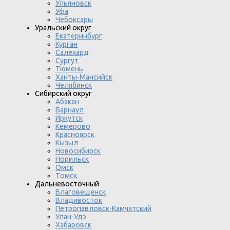
Ульяновск
Уфа
Чебоксары
Уральский округ
Екатеринбург
Курган
Салехард
Сургут
Тюмень
Ханты-Мансийск
Челябинск
Сибирский округ
Абакан
Барнаул
Иркутск
Кемерово
Красноярск
Кызыл
Новосибирск
Норильск
Омск
Томск
Дальневосточный
Благовещенск
Владивосток
Петропавловск-Камчатский
Улан-Удэ
Хабаровск