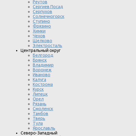
Реутов
Сергиев Посад
Серпухов
Солнечногорск
Ступино
Фрязино
Химки
Чехов
Щелково
Электросталь
Центральный округ
Белгород
Брянск
Владимир
Воронеж
Иваново
Калуга
Кострома
Курск
Липецк
Орел
Рязань
Смоленск
Тамбов
Тверь
Тула
Ярославль
Северо-Западный