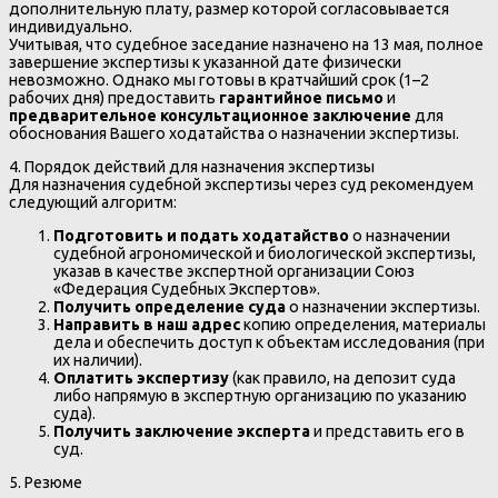
дополнительную плату, размер которой согласовывается
индивидуально.
Учитывая, что судебное заседание назначено на 13 мая, полное
завершение экспертизы к указанной дате физически
невозможно. Однако мы готовы в кратчайший срок (1–2
рабочих дня) предоставить
гарантийное письмо
и
предварительное консультационное заключение
для
обоснования Вашего ходатайства о назначении экспертизы.
4. Порядок действий для назначения экспертизы
Для назначения судебной экспертизы через суд рекомендуем
следующий алгоритм:
Подготовить и подать ходатайство
о назначении
судебной агрономической и биологической экспертизы,
указав в качестве экспертной организации Союз
«Федерация Судебных Экспертов».
Получить определение суда
о назначении экспертизы.
Направить в наш адрес
копию определения, материалы
дела и обеспечить доступ к объектам исследования (при
их наличии).
Оплатить экспертизу
(как правило, на депозит суда
либо напрямую в экспертную организацию по указанию
суда).
Получить заключение эксперта
и представить его в
суд.
5. Резюме