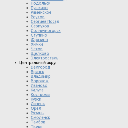
Подольск
Пушкино
Раменское
Реутов
Сергиев Посад
Серпухов
Солнечногорск
Ступино
Фрязино
Химки
Чехов
Щелково
Электросталь
Центральный округ
Белгород
Брянск
Владимир
Воронеж
Иваново
Калуга
Кострома
Курск
Липецк
Орел
Рязань
Смоленск
Тамбов
Тверь