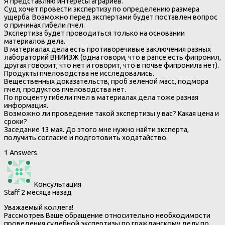
Я представляю интересы аграриев.
Суд хочет провести экспертизу по определению размера
ущерба. Возможно перед экспертами будет поставлен вопрос
о причинах гибели пчел.
Экспертиза будет проводиться только на основании
материалов дела.
В материалах дела есть противоречивые заключения разных
лабораторий ВНИИЗЖ (одна говори, что в рапсе есть фипронил,
другая говорит, что нет и говорит, что в почве фипронила нет).
Продукты пчеловодства не исследовались.
Вещественных доказательств, проб зеленой масс, подмора
пчел, продуктов пчеловодства нет.
По проценту гибели пчел в материалах дела тоже разная
информация.
Возможно ли проведение такой экспертизы у вас? Какая цена и
сроки?
Заседание 13 мая. До этого мне нужно найти эксперта,
получить согласие и подготовить ходатайство.
1 Answers
Консультация
Staff
2 месяца назад
Уважаемый коллега!
Рассмотрев Ваше обращение относительно необходимости
проведения судебной экспертизы по гражданскому делу по