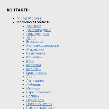
КОНТАКТЫ
Город Москва
Московская область
Дмитров
Долгопрудный
Домодедово
Дубна
Егорьевск
Железнодорожный
Жуковский
Ивантеевка
Климовск
Клин
Коломна
Королев
Красногорск
Лобня
Лыткарино
Люберцы
Мытищи
Наро-Фоминск
Ногинск
Одинцово
Орехово-Зуево
Павловский Посад