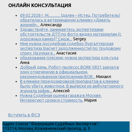
ОНЛАЙН КОНСУЛЬТАЦИЯ
09.02.2026 г. М............. (далее – Истец, Потребитель)
обратилась в ветеринарную клинику «Девять
жизней»...
Александр
Здравствуйте, занимаетесь экспертизами
обстоятельств ДТП по фото-видео материалам (с
дорожных камер)? Смож...
Sergey
Мне нужна досудебная судебно-бухгалтерская
экспертиза (расчет задолженности) по трудовому
спору. На руках е...
Анастасия
образование плесени, нужна экспертиза для суда
Анна
Добрый день. Робот-пылесос BORK V851 заехал в
зону отмеченную в официальном,
рекомендованном приложении BOR...
Михаил
В клинике передозировкой препаратов в клинике
было убито животное. В выписке из амбулаторного
журнала зафик...
Алексей
Нужна Судебная оценка гаража в Москве.
Интересуют сроки и стоимость.
Мария
Вступить в ФСЭ
Адрес
Союза "Федерация Судебных Экспертов"
:
115114
,
Москва
,
Кожевнический проезд, д. 3