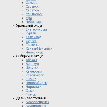
Самара
Саранск
Саратов
Ульяновск
Уфа
Чебоксары
Уральский округ
Екатеринбург
Курган
Салехард
Сургут
Тюмень
Ханты-Мансийск
Челябинск
Сибирский округ
Абакан
Барнаул
Иркутск
Кемерово
Красноярск
Кызыл
Новосибирск
Норильск
Омск
Томск
Дальневосточный
Благовещенск
Владивосток