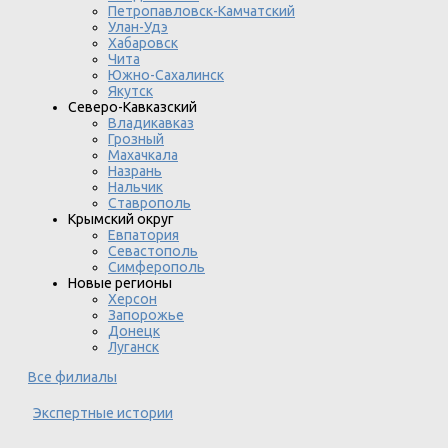
Петропавловск-Камчатский
Улан-Удэ
Хабаровск
Чита
Южно-Сахалинск
Якутск
Северо-Кавказский
Владикавказ
Грозный
Махачкала
Назрань
Нальчик
Ставрополь
Крымский округ
Евпатория
Севастополь
Симферополь
Новые регионы
Херсон
Запорожье
Донецк
Луганск
Все филиалы
Экспертные истории