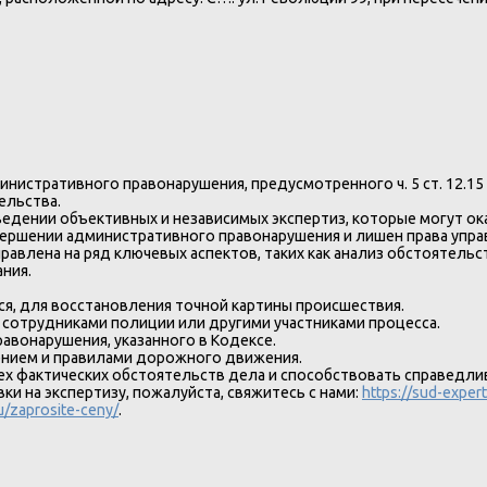
министративного правонарушения, предусмотренного ч. 5 ст. 12.
ельства.
дении объективных и независимых экспертиз, которые могут ока
вершении административного правонарушения и лишен права упра
аправлена на ряд ключевых аспектов, таких как анализ обстоятель
ания.
ся, для восстановления точной картины происшествия.
 сотрудниками полиции или другими участниками процесса.
авонарушения, указанного в Кодексе.
ением и правилами дорожного движения.
ех фактических обстоятельств дела и способствовать справедли
 на экспертизу, пожалуйста, свяжитесь с нами:
https://sud-expert
ru/zaprosite-ceny/
.