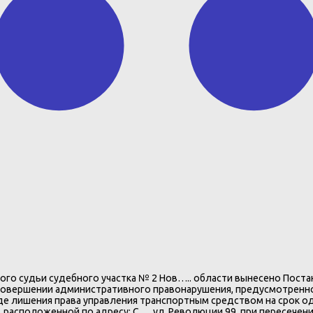
вого судьи судебного участка № 2 Нов….. области вынесено Пост
овершении административного правонарушения, предусмотренного
де лишения права управления транспортным средством на срок од
расположенной по адресу: С…. ул. Революции 99, при пересечени