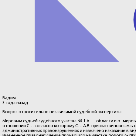
Вадим
3 года назад
Вопрос относительно независимой судебной экспертизы
Мировым судьей судебного участка № 1 А….. области и.о. миро
отношении С… согласно которому С… А.В. признан виновным в с
административных правонарушениях и назначено наказание в ви
Вмененное правонарушение произошло на участке дороги А-298, 