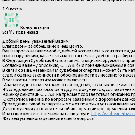
1 Answers
Консультация
Staff
3 года назад
Добрый день, уважаемый Вадим!
Благодарим за обращение в наш Центр.
Ваш запрос о независимой судебной экспертизе в контексте ад
правонарушениях, касается важного аспекта судебного разбират
В Федерации Судебных Экспертов мы специализируемся на прове
Согласно вашему описанию, С… А.В. был признан виновным в со
В связи с этим, независимая судебная экспертиза может быть н
суде, и оценка законности и обоснованности вынесенного наказ
В частности, экспертиза может включать:
-Анализ видеозаписей с камер наблюдения, если таковые имеют
-Исследование протоколов и других документов, составленных
-Оценку действий С… А.В. на предмет соответствия описанию пр
-Экспертное мнение по вопросам, связанным с дорожным движ
Проведение такой экспертизы может помочь в установлении вс
Для получения дополнительной информации и оформления заявки
Или ознакомьтесь с ценами на наши услуги:
https://sud-expertiza.
Желаем успешного решения вашего вопроса!