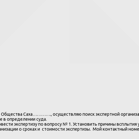
ы Общества Саха…………., осуществляю поиск экспертной организаци
е в определении суда.
овести экспертизу по вопросу № 1. Установить причины всплыти
ганизации о сроках и стоимости экспертизы. Мой контактный но