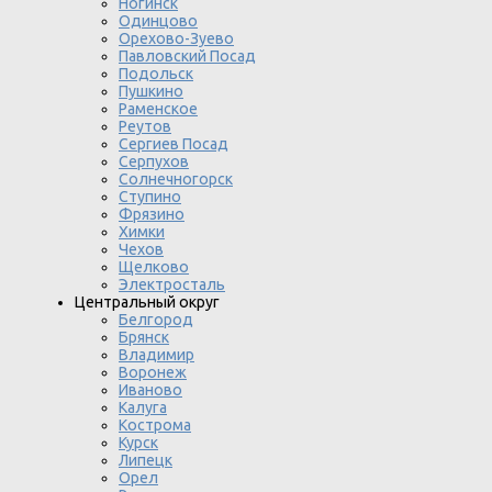
Ногинск
Одинцово
Орехово-Зуево
Павловский Посад
Подольск
Пушкино
Раменское
Реутов
Сергиев Посад
Серпухов
Солнечногорск
Ступино
Фрязино
Химки
Чехов
Щелково
Электросталь
Центральный округ
Белгород
Брянск
Владимир
Воронеж
Иваново
Калуга
Кострома
Курск
Липецк
Орел