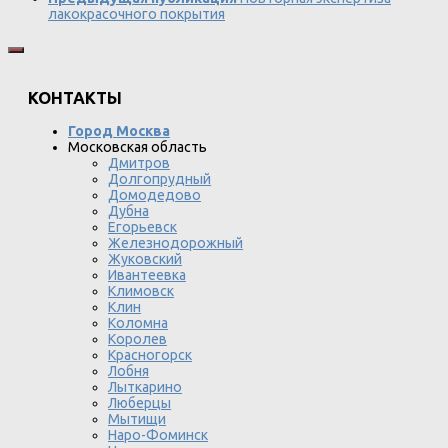
лакокрасочного покрытия
КОНТАКТЫ
Город Москва
Московская область
Дмитров
Долгопрудный
Домодедово
Дубна
Егорьевск
Железнодорожный
Жуковский
Ивантеевка
Климовск
Клин
Коломна
Королев
Красногорск
Лобня
Лыткарино
Люберцы
Мытищи
Наро-Фоминск