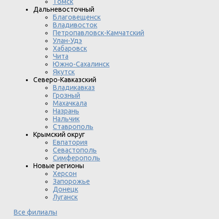
Томск
Дальневосточный
Благовещенск
Владивосток
Петропавловск-Камчатский
Улан-Удэ
Хабаровск
Чита
Южно-Сахалинск
Якутск
Северо-Кавказский
Владикавказ
Грозный
Махачкала
Назрань
Нальчик
Ставрополь
Крымский округ
Евпатория
Севастополь
Симферополь
Новые регионы
Херсон
Запорожье
Донецк
Луганск
Все филиалы