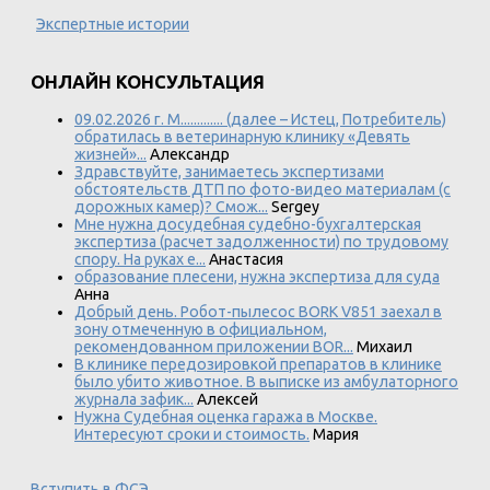
Экспертные истории
ОНЛАЙН КОНСУЛЬТАЦИЯ
09.02.2026 г. М............. (далее – Истец, Потребитель)
обратилась в ветеринарную клинику «Девять
жизней»...
Александр
Здравствуйте, занимаетесь экспертизами
обстоятельств ДТП по фото-видео материалам (с
дорожных камер)? Смож...
Sergey
Мне нужна досудебная судебно-бухгалтерская
экспертиза (расчет задолженности) по трудовому
спору. На руках е...
Анастасия
образование плесени, нужна экспертиза для суда
Анна
Добрый день. Робот-пылесос BORK V851 заехал в
зону отмеченную в официальном,
рекомендованном приложении BOR...
Михаил
В клинике передозировкой препаратов в клинике
было убито животное. В выписке из амбулаторного
журнала зафик...
Алексей
Нужна Судебная оценка гаража в Москве.
Интересуют сроки и стоимость.
Мария
Вступить в ФСЭ