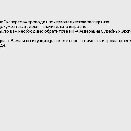
ых Экспертов» проводит почерковедческую экспертизу.
документа в целом — значительно выросло.
сы,,то Вам необходимо обратится в НП «Федерация Судебных Эксп
ит с Вами всю ситуацию,расскажет про стоимость и сроки прове
де.