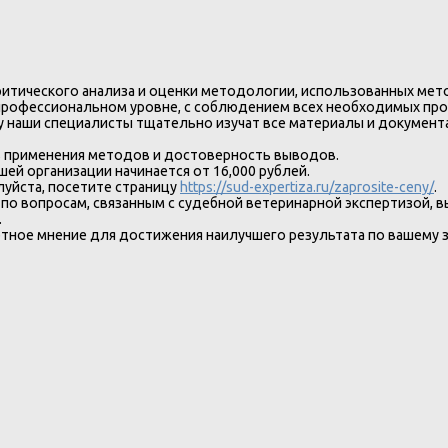
ритического анализа и оценки методологии, использованных мето
а профессиональном уровне, с соблюдением всех необходимых про
 наши специалисты тщательно изучат все материалы и документа
ь применения методов и достоверность выводов.
ей организации начинается от 16,000 рублей.
луйста, посетите страницу
https://sud-expertiza.ru/zaprosite-ceny/
.
о вопросам, связанным с судебной ветеринарной экспертизой, в
.
ное мнение для достижения наилучшего результата по вашему з