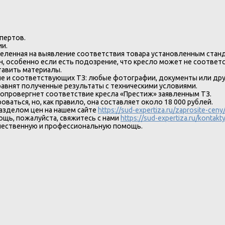
пертов.
ии.
целенная на выявление соответствия товара установленным станд
н, особенно если есть подозрение, что кресло может не соответ
тавить материалы.
е и соответствующих ТЗ: любые фотографии, документы или дру
равнят полученные результаты с техническими условиями.
 опровергнет соответствие кресла «Престиж» заявленным ТЗ.
ваться, но, как правило, она составляет около 18 000 рублей.
азделом цен на нашем сайте
https://sud-expertiza.ru/zaprosite-ceny
щь, пожалуйста, свяжитесь с нами
https://sud-expertiza.ru/kontakty
качественную и профессиональную помощь.