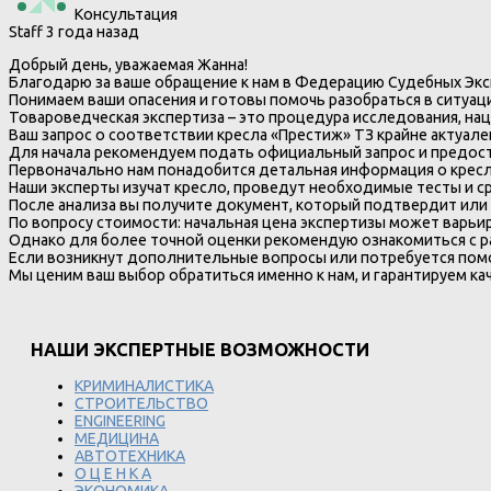
Консультация
Staff
3 года назад
Добрый день, уважаемая Жанна!
Благодарю за ваше обращение к нам в Федерацию Судебных Экс
Понимаем ваши опасения и готовы помочь разобраться в ситуац
Товароведческая экспертиза – это процедура исследования, на
Ваш запрос о соответствии кресла «Престиж» ТЗ крайне актуале
Для начала рекомендуем подать официальный запрос и предос
Первоначально нам понадобится детальная информация о кресл
Наши эксперты изучат кресло, проведут необходимые тесты и с
После анализа вы получите документ, который подтвердит или
По вопросу стоимости: начальная цена экспертизы может варьиро
Однако для более точной оценки рекомендую ознакомиться с р
Если возникнут дополнительные вопросы или потребуется помо
Мы ценим ваш выбор обратиться именно к нам, и гарантируем 
НАШИ ЭКСПЕРТНЫЕ ВОЗМОЖНОСТИ
КРИМИНАЛИСТИКА
СТРОИТЕЛЬСТВО
ENGINEERING
МЕДИЦИНА
АВТОТЕХНИКА
О Ц Е Н К А