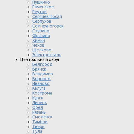
Пушкино
Раменское
Реутов
Сергиев Посад
Серпухов
Солнечногорск
Ступино
Фрязино
Химки
Чехов
Щелково
Электросталь
Центральный округ
Белгород
Брянск
Владимир
Воронеж
Иваново
Калуга
Кострома
Курск
Липецк
Орел
Рязань
Смоленск
Тамбов
Тверь
Тула