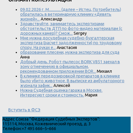
09.02.2026 г. М............. (далее – Истец, Потребитель)
обратилась в ветеринарную клинику «Девять
жизней»...
Александр
Здравствуйте, занимаетесь экспертизами
обстоятельств ДТП по фото-видео материалам (с
дорожных камер)? Смож...
Sergey
Мне нужна досудебная судебно-бухгалтерская
экспертиза (расчет задолженности) по трудовому
спору. На руках е...
Анастасия
образование плесени, нужна экспертиза для суда
Анна
Добрый день. Робот-пылесос BORK V851 заехал в
зону отмеченную в официальном,
рекомендованном приложении BOR...
Михаил
В клинике передозировкой препаратов в клинике
было убито животное. В выписке из амбулаторного
журнала зафик...
Алексей
Нужна Судебная оценка гаража в Москве.
Интересуют сроки и стоимость.
Мария
Вступить в ФСЭ
Адрес
Союза "Федерация Судебных Экспертов"
:
115114
,
Москва
,
Кожевнический проезд, д. 3
Телефон:
+7 495 666–5–666