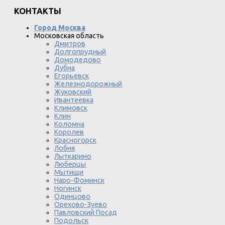
КОНТАКТЫ
Город Москва
Московская область
Дмитров
Долгопрудный
Домодедово
Дубна
Егорьевск
Железнодорожный
Жуковский
Ивантеевка
Климовск
Клин
Коломна
Королев
Красногорск
Лобня
Лыткарино
Люберцы
Мытищи
Наро-Фоминск
Ногинск
Одинцово
Орехово-Зуево
Павловский Посад
Подольск