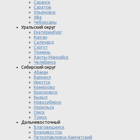
Саранск
Саратов
Ульяновск
Уфа
Чебоксары
Уральский округ
Екатеринбург
Курган
Салехард
Сургут
Тюмень
Ханты-Мансийск
Челябинск
Сибирский округ
Абакан
Барнаул
Иркутск
Кемерово
Красноярск
Кызыл
Новосибирск
Норильск
Омск
Томск
Дальневосточный
Благовещенск
Владивосток
Петропавловск-Камчатский