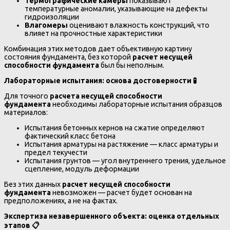
Термографические камеры
показывают
температурные аномалии, указывающие на дефекты
гидроизоляции
Влагомеры
оценивают влажность конструкций, что
влияет на прочностные характеристики
Комбинация этих методов дает объективную картину
состояния фундамента, без которой
расчет несущей
способности фундамента
был бы неполным.
Лабораторные испытания: основа достоверности
🧪
Для точного
расчета несущей способности
фундамента
необходимы лабораторные испытания образцов
материалов:
Испытания бетонных кернов на сжатие определяют
фактический класс бетона
Испытания арматуры на растяжение — класс арматуры и
предел текучести
Испытания грунтов — угол внутреннего трения, удельное
сцепление, модуль деформации
Без этих данных
расчет несущей способности
фундамента
невозможен — расчет будет основан на
предположениях, а не на фактах.
Экспертиза незавершенного объекта: оценка отдельных
этапов
📋