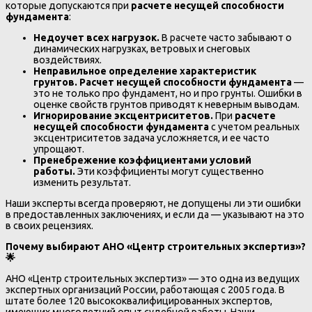
которые допускаются при
расчете несущей способности
фундамента
:
Недоучет всех нагрузок.
В расчете часто забывают о
динамических нагрузках, ветровых и снеговых
воздействиях.
Неправильное определение характеристик
грунтов.
Расчет несущей способности фундамента
—
это не только про фундамент, но и про грунты. Ошибки в
оценке свойств грунтов приводят к неверным выводам.
Игнорирование эксцентриситетов.
При
расчете
несущей способности фундамента
с учетом реальных
эксцентриситетов задача усложняется, и ее часто
упрощают.
Пренебрежение коэффициентами условий
работы.
Эти коэффициенты могут существенно
изменить результат.
Наши эксперты всегда проверяют, не допущены ли эти ошибки
в предоставленных заключениях, и если да — указывают на это
в своих рецензиях.
Почему выбирают АНО «Центр строительных экспертиз»?
🌟
АНО «Центр строительных экспертиз» — это одна из ведущих
экспертных организаций России, работающая с 2005 года. В
штате более 120 высококвалифицированных экспертов,