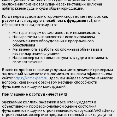
имеющих многолетний опыт судебной работы. Наши
заключения признаются судами всех инстанций, включая
арбитражные суды и суды общей юрисдикции.
Когда перед судом или сторонами спора встает вопрос
как
рассчитать несущую способность фундамента?
, они
обращаются к нам, потому что:
Мы гарантируем объективность и независимость
Наши расчеты выполняются с использованием
современного оборудования и программного
обеспечения
Мы имеем опыт работы со сложными объектами и
нестандартными случаями
Наши эксперты готовы выступать в суде и отстаивать
свое заключение
Более подробно с нашими услугами, методиками и примерами
заключений вы можете ознакомиться на нашем официальном
сайте:
https://krimexpert.ru
. Здесь вы найдете ответы на многие
вопросы, связанные с расчетом несущей способности
фундаментов и других конструкций.
Приглашение к сотрудничеству
🤝
Уважаемые коллеги, заказчики и все, кто нуждается в
объективной и профессиональной оценке состояния
фундаментов и других строительных конструкций! АНО «Центр
строительных экспертиз» предлагает полный спектр услуг по