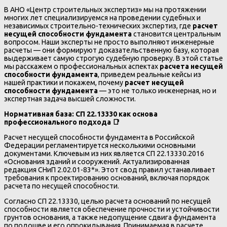
В АНО «Центр строительных экспертиз» мы на протяжении
многих лет специализируемся на проведении судебных и
независимых строительно-технических экспертиз, где
расчет
несущей способности фундамента
становится центральным
вопросом. Наши эксперты не просто выполняют инженерные
расчеты — они формируют доказательственную базу, которая
выдерживает самую строгую судебную проверку. В этой статье
мы расскажем о профессиональных аспектах
расчета несущей
способности фундамента
, приведем реальные кейсы из
нашей практики и покажем, почему
расчет несущей
способности фундамента
— это не только инженерная, но и
экспертная задача высшей сложности.
Нормативная база: СП 22.13330 как основа
профессионального подхода
📑
Расчет несущей способности фундамента в Российской
Федерации регламентируется несколькими основными
документами. Ключевым из них является СП 22.13330.2016
«Основания зданий и сооружений. Актуализированная
редакция СНиП 2.02.01-83*». Этот свод правил устанавливает
требования к проектированию оснований, включая порядок
расчета по несущей способности.
Согласно СП 22.13330, целью расчета оснований по несущей
способности является обеспечение прочности и устойчивости
грунтов основания, а также недопущение сдвига фундамента
по подошве и его опрокидывания. Принимаемая в расчете