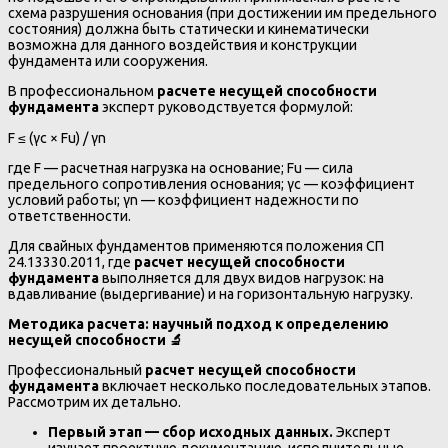
схема разрушения основания (при достижении им предельного
состояния) должна быть статически и кинематически
возможна для данного воздействия и конструкции
фундамента или сооружения.
В профессиональном
расчете несущей способности
фундамента
эксперт руководствуется формулой:
F ≤ (γc × Fu) / γn
где F — расчетная нагрузка на основание; Fu — сила
предельного сопротивления основания; γc — коэффициент
условий работы; γn — коэффициент надежности по
ответственности.
Для свайных фундаментов применяются положения СП
24.13330.2011, где
расчет несущей способности
фундамента
выполняется для двух видов нагрузок: на
вдавливание (выдергивание) и на горизонтальную нагрузку.
Методика расчета: научный подход к определению
несущей способности
🔬
Профессиональный
расчет несущей способности
фундамента
включает несколько последовательных этапов.
Рассмотрим их детально.
Первый этап — сбор исходных данных.
Эксперт
изучает проектную документацию, исполнительные