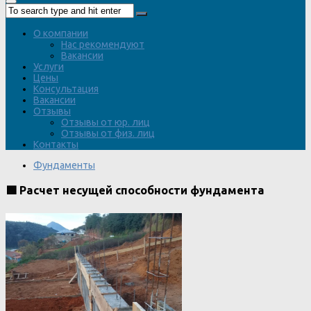
О компании
Нас рекомендуют
Вакансии
Услуги
Цены
Консультация
Вакансии
Отзывы
Отзывы от юр. лиц
Отзывы от физ. лиц
Контакты
Фундаменты
🟩 Расчет несущей способности фундамента