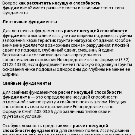
Вопрос
как рассчитать несущую способность
фундамента?
имеет разные ответы в зависимости от типа
фундамента.
Ленточные фундаменты
Для ленточных фундаментов
расчет несущей способности
фундамента
выполняется с учетом ширины подошвы, глубины
заложения, характеристик грунта и нагрузок от здания. Особое
внимание уделяется возможным схемам разрушения: плоский
сдвиг по подошве, глубинный сдвиг, смешанный сдвиг.
Вертикальная составляющая силы предельного
сопротивления основания Nu определяется по формуле (5.32)
СП 22.13330, если фундамент имеет плоскую подошву и грунты
основания ниже подошвы однородны до глубины не менее ее
ширины.
Свайные фундаменты
Для свайных фундаментов
расчет несущей способности
фундамента
— это определение несущей способности
отдельной сваи по грунту и свайного поля в целом. Несущая
способность сваи на вдавливание Fd определяется по
формуле СНиП 2.02.03.85 для различных типов свай и
грунтовых условий.
Особую сложность представляет
расчет несущей
способности фундамента
для свайных полей. Исследования