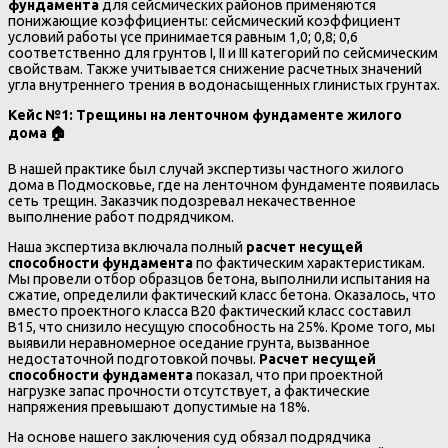
фундамента
для сейсмических районов применяются
понижающие коэффициенты: сейсмический коэффициент
условий работы γce принимается равным 1,0; 0,8; 0,6
соответственно для грунтов I, II и III категорий по сейсмическим
свойствам. Также учитывается снижение расчетных значений
угла внутреннего трения в водонасыщенных глинистых грунтах.
Кейс №1: Трещины на ленточном фундаменте жилого
дома
🏠
В нашей практике был случай экспертизы частного жилого
дома в Подмосковье, где на ленточном фундаменте появилась
сеть трещин. Заказчик подозревал некачественное
выполнение работ подрядчиком.
Наша экспертиза включала полный
расчет несущей
способности фундамента
по фактическим характеристикам.
Мы провели отбор образцов бетона, выполнили испытания на
сжатие, определили фактический класс бетона. Оказалось, что
вместо проектного класса В20 фактический класс составил
В15, что снизило несущую способность на 25%. Кроме того, мы
выявили неравномерное оседание грунта, вызванное
недостаточной подготовкой почвы.
Расчет несущей
способности фундамента
показал, что при проектной
нагрузке запас прочности отсутствует, а фактические
напряжения превышают допустимые на 18%.
На основе нашего заключения суд обязал подрядчика