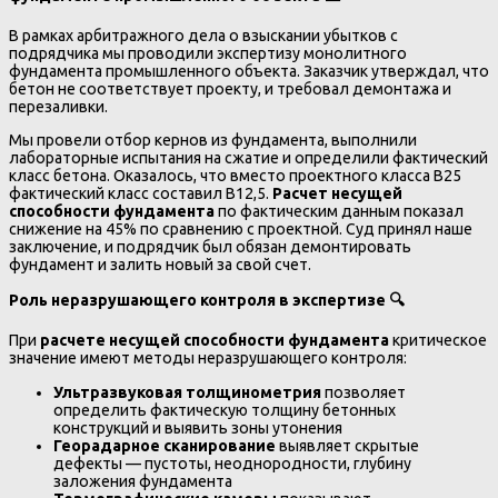
В рамках арбитражного дела о взыскании убытков с
подрядчика мы проводили экспертизу монолитного
фундамента промышленного объекта. Заказчик утверждал, что
бетон не соответствует проекту, и требовал демонтажа и
перезаливки.
Мы провели отбор кернов из фундамента, выполнили
лабораторные испытания на сжатие и определили фактический
класс бетона. Оказалось, что вместо проектного класса В25
фактический класс составил В12,5.
Расчет несущей
способности фундамента
по фактическим данным показал
снижение на 45% по сравнению с проектной. Суд принял наше
заключение, и подрядчик был обязан демонтировать
фундамент и залить новый за свой счет.
Роль неразрушающего контроля в экспертизе
🔍
При
расчете несущей способности фундамента
критическое
значение имеют методы неразрушающего контроля:
Ультразвуковая толщинометрия
позволяет
определить фактическую толщину бетонных
конструкций и выявить зоны утонения
Георадарное сканирование
выявляет скрытые
дефекты — пустоты, неоднородности, глубину
заложения фундамента