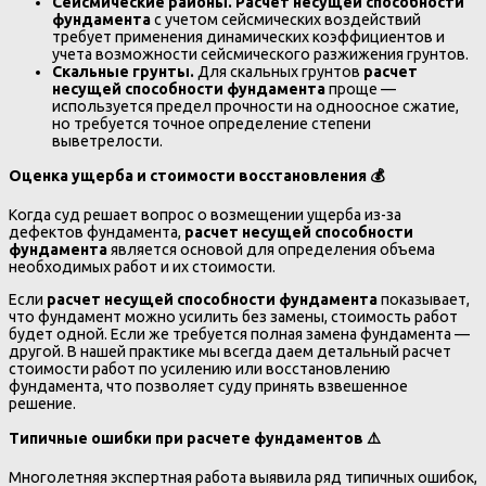
Сейсмические районы.
Расчет несущей способности
фундамента
с учетом сейсмических воздействий
требует применения динамических коэффициентов и
учета возможности сейсмического разжижения грунтов.
Скальные грунты.
Для скальных грунтов
расчет
несущей способности фундамента
проще —
используется предел прочности на одноосное сжатие,
но требуется точное определение степени
выветрелости.
Оценка ущерба и стоимости восстановления
💰
Когда суд решает вопрос о возмещении ущерба из-за
дефектов фундамента,
расчет несущей способности
фундамента
является основой для определения объема
необходимых работ и их стоимости.
Если
расчет несущей способности фундамента
показывает,
что фундамент можно усилить без замены, стоимость работ
будет одной. Если же требуется полная замена фундамента —
другой. В нашей практике мы всегда даем детальный расчет
стоимости работ по усилению или восстановлению
фундамента, что позволяет суду принять взвешенное
решение.
Типичные ошибки при расчете фундаментов
⚠️
Многолетняя экспертная работа выявила ряд типичных ошибок,