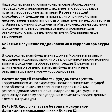
Наша экспертиза включала комплексное обследование:
георадарное сканирование фундамента, отбор образцов
грунта, лабораторные испытания.
Расчет несущей
способности фундамента
показал, что причиной стали
некачественные работы по подготовке грунта и недостаточная
глубина заложения фундамента. Мы рекомендовали усиление
фундамента путем установки свайного основания для
равномерного распределения нагрузки. Суд принял наше
заключение.
Кейс №4: Нарушение гидроизоляции и коррозия арматуры
🌊
В ходе экспертизы фундамента дома в Москве мы выявили
нарушение гидроизоляции, что стало причиной проникновения
влаги в фундамент и образования трещин. В результате
длительного воздействия воды фундамент начал
разрушаться, а арматура — корродировать.
Расчет несущей способности фундамента
с учетом
коррозионного износа арматуры показал снижение несущей
способности на 40% по сравнению с проектной. Мы
рекомендовали восстановить гидроизоляцию, улучшить
дренажную систему вокруг здания и заменить поврежденные
элементы арматуры.
Кейс №5: Спор о качестве бетона в монолитном
фундаменте промышленного объекта
🏭