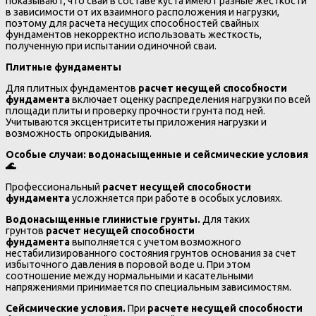
показывают, что сваи в составе куста имеют разные жесткости
в зависимости от их взаимного расположения и нагрузки,
поэтому для расчета несущих способностей свайных
фундаментов некорректно использовать жесткость,
полученную при испытании одиночной сваи.
Плитные фундаменты
Для плитных фундаментов
расчет несущей способности
фундамента
включает оценку распределения нагрузки по всей
площади плиты и проверку прочности грунта под ней.
Учитываются эксцентриситеты приложения нагрузки и
возможность опрокидывания.
Особые случаи: водонасыщенные и сейсмические условия
🌊
Профессиональный
расчет несущей способности
фундамента
усложняется при работе в особых условиях.
Водонасыщенные глинистые грунты.
Для таких
грунтов
расчет несущей способности
фундамента
выполняется с учетом возможного
нестабилизированного состояния грунтов основания за счет
избыточного давления в поровой воде u. При этом
соотношение между нормальными и касательными
напряжениями принимается по специальным зависимостям.
Сейсмические условия.
При
расчете несущей способности