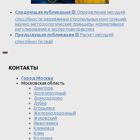
Следующая публикация
🟩 Определение несущей
способности деревянных стропильных конструкций:
научно-методологические принципы, нормативное
регулирование и экспертная практика
Предыдущая публикация
🟩 Расчет несущей
способности свай
КОНТАКТЫ
Город Москва
Московская область
Дмитров
Долгопрудный
Домодедово
Дубна
Егорьевск
Железнодорожный
Жуковский
Ивантеевка
Климовск
Клин
Коломна