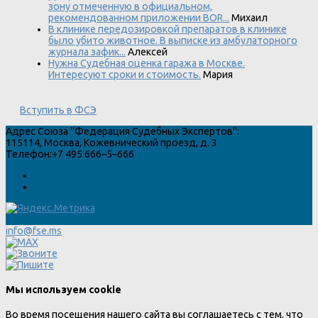
зону отмеченную в официальном,
рекомендованном приложении BOR...
Михаил
В клинике передозировкой препаратов в клинике
было убито животное. В выписке из амбулаторного
журнала зафик...
Алексей
Нужна Судебная оценка гаража в Москве.
Интересуют сроки и стоимость.
Мария
Вступить в ФСЭ
Адрес
Союза "Федерация Судебных Экспертов"
:
115114
,
Москва
,
Кожевнический проезд, д. 3
Телефон:
+7 495 666–5–666
info@fse.ms
Мы используем cookie
Во время посещения нашего сайта вы соглашаетесь с тем, что