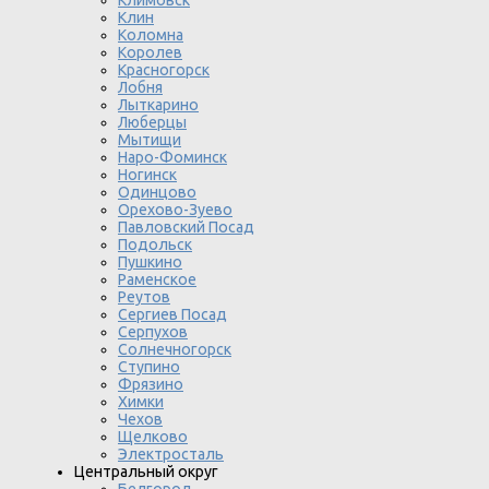
Климовск
Клин
Коломна
Королев
Красногорск
Лобня
Лыткарино
Люберцы
Мытищи
Наро-Фоминск
Ногинск
Одинцово
Орехово-Зуево
Павловский Посад
Подольск
Пушкино
Раменское
Реутов
Сергиев Посад
Серпухов
Солнечногорск
Ступино
Фрязино
Химки
Чехов
Щелково
Электросталь
Центральный округ