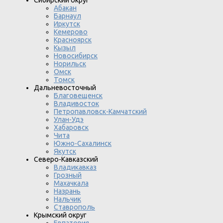
Сибирский округ
Абакан
Барнаул
Иркутск
Кемерово
Красноярск
Кызыл
Новосибирск
Норильск
Омск
Томск
Дальневосточный
Благовещенск
Владивосток
Петропавловск-Камчатский
Улан-Удэ
Хабаровск
Чита
Южно-Сахалинск
Якутск
Северо-Кавказский
Владикавказ
Грозный
Махачкала
Назрань
Нальчик
Ставрополь
Крымский округ