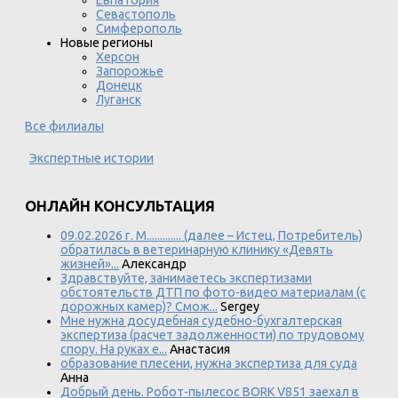
Евпатория
Севастополь
Симферополь
Новые регионы
Херсон
Запорожье
Донецк
Луганск
Все филиалы
Экспертные истории
ОНЛАЙН КОНСУЛЬТАЦИЯ
09.02.2026 г. М............. (далее – Истец, Потребитель)
обратилась в ветеринарную клинику «Девять
жизней»...
Александр
Здравствуйте, занимаетесь экспертизами
обстоятельств ДТП по фото-видео материалам (с
дорожных камер)? Смож...
Sergey
Мне нужна досудебная судебно-бухгалтерская
экспертиза (расчет задолженности) по трудовому
спору. На руках е...
Анастасия
образование плесени, нужна экспертиза для суда
Анна
Добрый день. Робот-пылесос BORK V851 заехал в