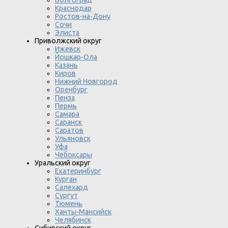
Волгоград
Краснодар
Ростов-на-Дону
Сочи
Элиста
Приволжский округ
Ижевск
Йошкар-Ола
Казань
Киров
Нижний Новгород
Оренбург
Пенза
Пермь
Самара
Саранск
Саратов
Ульяновск
Уфа
Чебоксары
Уральский округ
Екатеринбург
Курган
Салехард
Сургут
Тюмень
Ханты-Мансийск
Челябинск