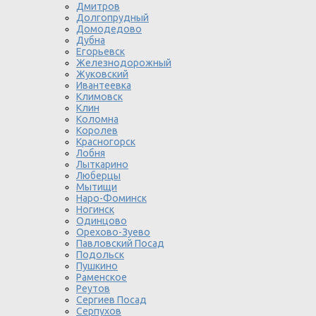
Дмитров
Долгопрудный
Домодедово
Дубна
Егорьевск
Железнодорожный
Жуковский
Ивантеевка
Климовск
Клин
Коломна
Королев
Красногорск
Лобня
Лыткарино
Люберцы
Мытищи
Наро-Фоминск
Ногинск
Одинцово
Орехово-Зуево
Павловский Посад
Подольск
Пушкино
Раменское
Реутов
Сергиев Посад
Серпухов