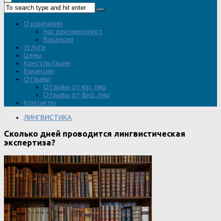
О компании
Нас рекомендуют
Вакансии
Услуги
Цены
Консультация
Вакансии
Отзывы
Отзывы от юр. лиц
Отзывы от физ. лиц
Контакты
ЛИНГВИСТИКА
Сколько дней проводится лингвистическая
экспертиза?