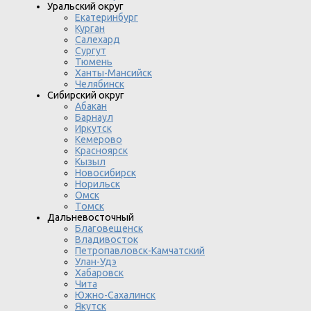
Уральский округ
Екатеринбург
Курган
Салехард
Сургут
Тюмень
Ханты-Мансийск
Челябинск
Сибирский округ
Абакан
Барнаул
Иркутск
Кемерово
Красноярск
Кызыл
Новосибирск
Норильск
Омск
Томск
Дальневосточный
Благовещенск
Владивосток
Петропавловск-Камчатский
Улан-Удэ
Хабаровск
Чита
Южно-Сахалинск
Якутск