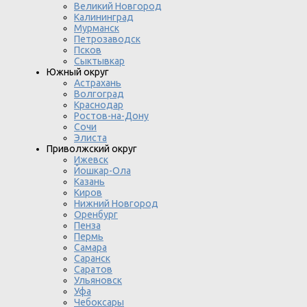
Великий Новгород
Калининград
Мурманск
Петрозаводск
Псков
Сыктывкар
Южный округ
Астрахань
Волгоград
Краснодар
Ростов-на-Дону
Сочи
Элиста
Приволжский округ
Ижевск
Йошкар-Ола
Казань
Киров
Нижний Новгород
Оренбург
Пенза
Пермь
Самара
Саранск
Саратов
Ульяновск
Уфа
Чебоксары