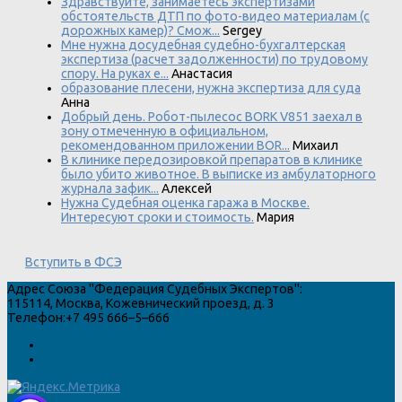
Здравствуйте, занимаетесь экспертизами
обстоятельств ДТП по фото-видео материалам (с
дорожных камер)? Смож...
Sergey
Мне нужна досудебная судебно-бухгалтерская
экспертиза (расчет задолженности) по трудовому
спору. На руках е...
Анастасия
образование плесени, нужна экспертиза для суда
Анна
Добрый день. Робот-пылесос BORK V851 заехал в
зону отмеченную в официальном,
рекомендованном приложении BOR...
Михаил
В клинике передозировкой препаратов в клинике
было убито животное. В выписке из амбулаторного
журнала зафик...
Алексей
Нужна Судебная оценка гаража в Москве.
Интересуют сроки и стоимость.
Мария
Вступить в ФСЭ
Адрес
Союза "Федерация Судебных Экспертов"
:
115114
,
Москва
,
Кожевнический проезд, д. 3
Телефон:
+7 495 666–5–666