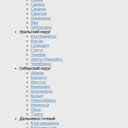
Самара
Саранск
Саратов
Ульяновск
Уфа
Чебоксары
Уральский округ
Екатеринбург
Курган
Салехард
Сургут
Тюмень
Ханты-Мансийск
Челябинск
Сибирский округ
Абакан
Барнаул
Иркутск
Кемерово
Красноярск
Кызыл
Новосибирск
Норильск
Омск
Томск
Дальневосточный
Благовещенск
Владивосток