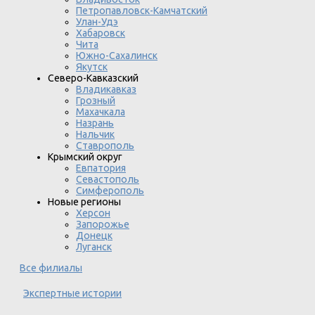
Петропавловск-Камчатский
Улан-Удэ
Хабаровск
Чита
Южно-Сахалинск
Якутск
Северо-Кавказский
Владикавказ
Грозный
Махачкала
Назрань
Нальчик
Ставрополь
Крымский округ
Евпатория
Севастополь
Симферополь
Новые регионы
Херсон
Запорожье
Донецк
Луганск
Все филиалы
Экспертные истории