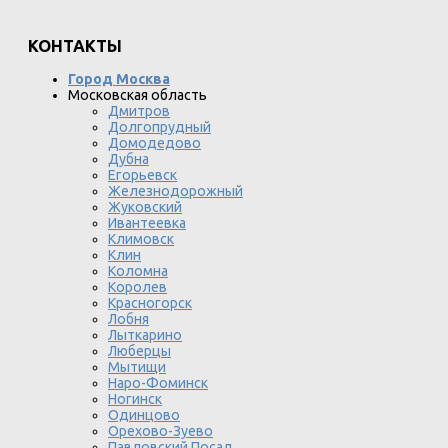
КОНТАКТЫ
Город Москва
Московская область
Дмитров
Долгопрудный
Домодедово
Дубна
Егорьевск
Железнодорожный
Жуковский
Ивантеевка
Климовск
Клин
Коломна
Королев
Красногорск
Лобня
Лыткарино
Люберцы
Мытищи
Наро-Фоминск
Ногинск
Одинцово
Орехово-Зуево
Павловский Посад