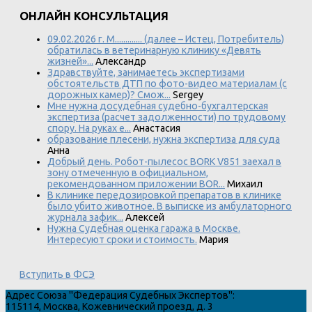
ОНЛАЙН КОНСУЛЬТАЦИЯ
09.02.2026 г. М............. (далее – Истец, Потребитель)
обратилась в ветеринарную клинику «Девять
жизней»...
Александр
Здравствуйте, занимаетесь экспертизами
обстоятельств ДТП по фото-видео материалам (с
дорожных камер)? Смож...
Sergey
Мне нужна досудебная судебно-бухгалтерская
экспертиза (расчет задолженности) по трудовому
спору. На руках е...
Анастасия
образование плесени, нужна экспертиза для суда
Анна
Добрый день. Робот-пылесос BORK V851 заехал в
зону отмеченную в официальном,
рекомендованном приложении BOR...
Михаил
В клинике передозировкой препаратов в клинике
было убито животное. В выписке из амбулаторного
журнала зафик...
Алексей
Нужна Судебная оценка гаража в Москве.
Интересуют сроки и стоимость.
Мария
Вступить в ФСЭ
Адрес
Союза "Федерация Судебных Экспертов"
:
115114
,
Москва
,
Кожевнический проезд, д. 3