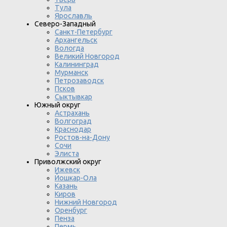
Тула
Ярославль
Северо-Западный
Санкт-Петербург
Архангельск
Вологда
Великий Новгород
Калининград
Мурманск
Петрозаводск
Псков
Сыктывкар
Южный округ
Астрахань
Волгоград
Краснодар
Ростов-на-Дону
Сочи
Элиста
Приволжский округ
Ижевск
Йошкар-Ола
Казань
Киров
Нижний Новгород
Оренбург
Пенза
Пермь