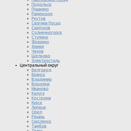
Подольск
Пушкино
Раменское
Реутов
Сергиев Посад
Серпухов
Солнечногорск
Ступино
Фрязино
Химки
Чехов
Щелково
Электросталь
Центральный округ
Белгород
Брянск
Владимир
Воронеж
Иваново
Калуга
Кострома
Курск
Липецк
Орел
Рязань
Смоленск
Тамбов
Тверь