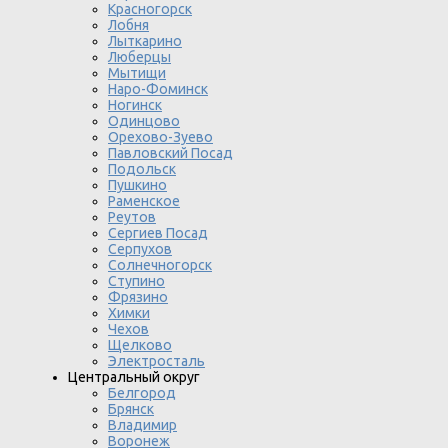
Красногорск
Лобня
Лыткарино
Люберцы
Мытищи
Наро-Фоминск
Ногинск
Одинцово
Орехово-Зуево
Павловский Посад
Подольск
Пушкино
Раменское
Реутов
Сергиев Посад
Серпухов
Солнечногорск
Ступино
Фрязино
Химки
Чехов
Щелково
Электросталь
Центральный округ
Белгород
Брянск
Владимир
Воронеж