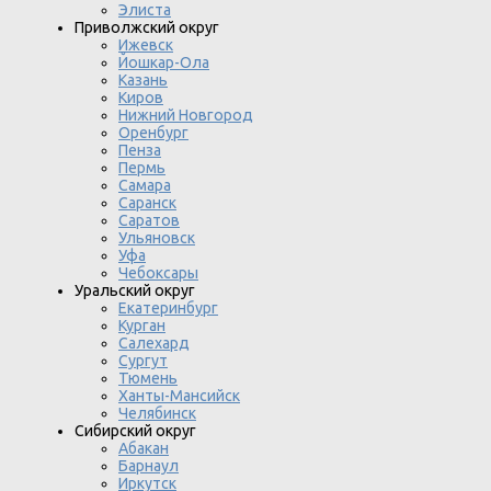
Элиста
Приволжский округ
Ижевск
Йошкар-Ола
Казань
Киров
Нижний Новгород
Оренбург
Пенза
Пермь
Самара
Саранск
Саратов
Ульяновск
Уфа
Чебоксары
Уральский округ
Екатеринбург
Курган
Салехард
Сургут
Тюмень
Ханты-Мансийск
Челябинск
Сибирский округ
Абакан
Барнаул
Иркутск