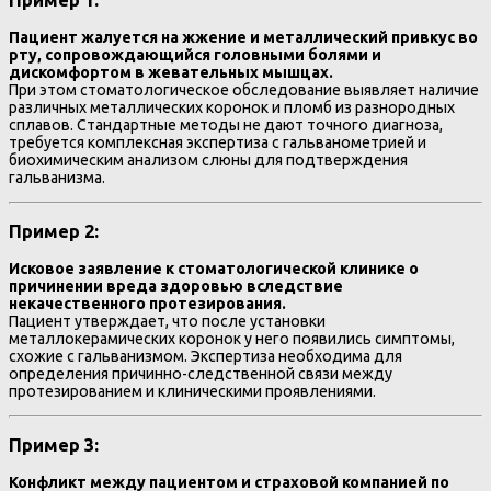
Пример 1:
Пациент жалуется на жжение и металлический привкус во
рту, сопровождающийся головными болями и
дискомфортом в жевательных мышцах.
При этом стоматологическое обследование выявляет наличие
различных металлических коронок и пломб из разнородных
сплавов. Стандартные методы не дают точного диагноза,
требуется комплексная экспертиза с гальванометрией и
биохимическим анализом слюны для подтверждения
гальванизма.
Пример 2:
Исковое заявление к стоматологической клинике о
причинении вреда здоровью вследствие
некачественного протезирования.
Пациент утверждает, что после установки
металлокерамических коронок у него появились симптомы,
схожие с гальванизмом. Экспертиза необходима для
определения причинно-следственной связи между
протезированием и клиническими проявлениями.
Пример 3:
Конфликт между пациентом и страховой компанией по