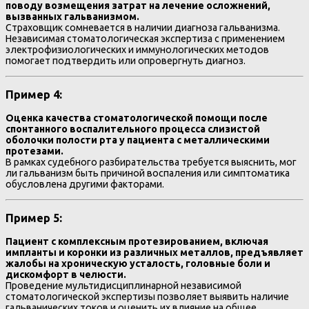
поводу возмещения затрат на лечение осложнений,
вызванных гальванизмом.
Страховщик сомневается в наличии диагноза гальванизма.
Независимая стоматологическая экспертиза с применением
электрофизиологических и иммунологических методов
помогает подтвердить или опровергнуть диагноз.
Пример 4:
Оценка качества стоматологической помощи после
спонтанного воспалительного процесса слизистой
оболочки полости рта у пациента с металлическими
протезами.
В рамках судебного разбирательства требуется выяснить, мог
ли гальванизм быть причиной воспаления или симптоматика
обусловлена другими факторами.
Пример 5:
Пациент с комплексным протезированием, включая
импланты и коронки из различных металлов, предъявляет
жалобы на хроническую усталость, головные боли и
дискомфорт в челюсти.
Проведение мультидисциплинарной независимой
стоматологической экспертизы позволяет выявить наличие
гальванических токов и оценить их влияние на общее