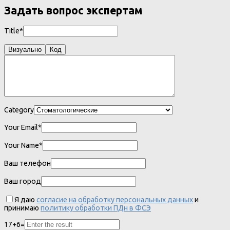
Задать вопрос экспертам
Title*
Визуально
Код
Category
Your Email*
Your Name*
Ваш телефон
Ваш город
Я даю
согласие на обработку персональных данных
и
принимаю
политику обработки ПДн в ФСЭ
17
+
6
=