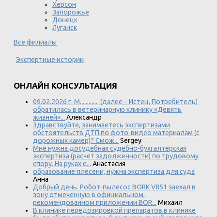
Херсон
Запорожье
Донецк
Луганск
Все филиалы
Экспертные истории
ОНЛАЙН КОНСУЛЬТАЦИЯ
09.02.2026 г. М............. (далее – Истец, Потребитель)
обратилась в ветеринарную клинику «Девять
жизней»...
Александр
Здравствуйте, занимаетесь экспертизами
обстоятельств ДТП по фото-видео материалам (с
дорожных камер)? Смож...
Sergey
Мне нужна досудебная судебно-бухгалтерская
экспертиза (расчет задолженности) по трудовому
спору. На руках е...
Анастасия
образование плесени, нужна экспертиза для суда
Анна
Добрый день. Робот-пылесос BORK V851 заехал в
зону отмеченную в официальном,
рекомендованном приложении BOR...
Михаил
В клинике передозировкой препаратов в клинике