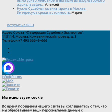
было убито животное. В выписке из амбулаторного
журнала зафик...
Алексей
Нужна Судебная оценка гаража в Москве.
Интересуют сроки и стоимость.
Мария
Вступить в ФСЭ
Адрес
Союза "Федерация Судебных Экспертов"
:
115114
,
Москва
,
Кожевнический проезд, д. 3
Телефон:
+7 495 666–5–666
info@fse.ms
Мы используем cookie
Во время посещения нашего сайта вы соглашаетесь с тем, что
мы обрабатываем ваши персональные данные с