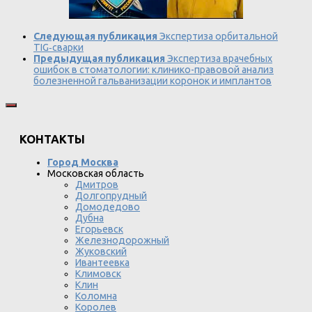
Следующая публикация
Экспертиза орбитальной
TIG‑сварки
Предыдущая публикация
Экспертиза врачебных
ошибок в стоматологии: клинико-правовой анализ
болезненной гальванизации коронок и имплантов
КОНТАКТЫ
Город Москва
Московская область
Дмитров
Долгопрудный
Домодедово
Дубна
Егорьевск
Железнодорожный
Жуковский
Ивантеевка
Климовск
Клин
Коломна
Королев