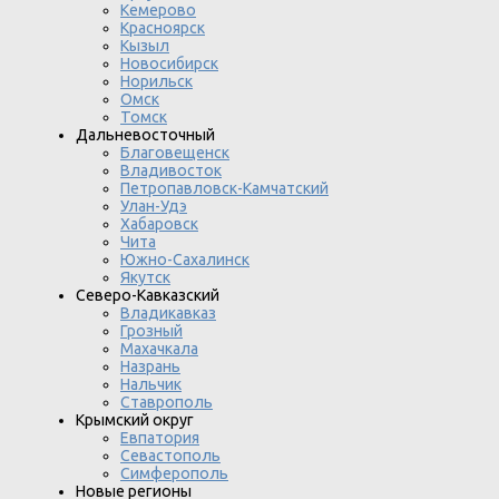
Кемерово
Красноярск
Кызыл
Новосибирск
Норильск
Омск
Томск
Дальневосточный
Благовещенск
Владивосток
Петропавловск-Камчатский
Улан-Удэ
Хабаровск
Чита
Южно-Сахалинск
Якутск
Северо-Кавказский
Владикавказ
Грозный
Махачкала
Назрань
Нальчик
Ставрополь
Крымский округ
Евпатория
Севастополь
Симферополь
Новые регионы