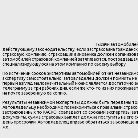
Тысячи автомобилей
действующему законодательству, если застрахована гражданская
страховую компанию, страховщик виновника должен организоват
автомобилей страховой компанией затягиваются, пострадавшая
специализирующуюся на этом компанию по своему выбору.
По истечении сроков экспертизы автомобилей отчет независим
экспертизу самостоятельно, автовладелец должен помнить не то
первый взгляд малозначительный нюанс является достаточно ва
телеграмму за три рабочих дня, если же кто-то из них проживае
на почте заверенную ее копию.
Результаты независимой экспертизы должны быть переданы тому,
Автовладельцу необходимо познакомиться с правилами страхова
застрахованных по КАСКО, совпадают со сроками экспертизы ав
документы, сумма страховых выплат должна поступить на его сч
день просрочки. Автовладелец вправе обратиться за возмещение
же.