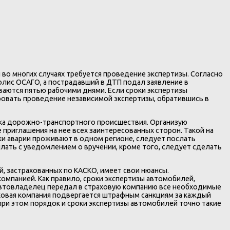
о многих случаях требуется проведение экспертизы. Согласно
полис ОСАГО, а пострадавший в ДТП подал заявление в
ваются пятью рабочими днями. Если сроки экспертизы
овать проведение независимой экспертизы, обратившись в
ика дорожно-транспортного происшествия. Организую
 приглашения на нее всех заинтересованных сторон. Такой на
ки аварии проживают в одном регионе, следует послать
сылать с уведомлением о вручении, кроме того, следует сделать
, застрахованных по КАСКО, имеет свои нюансы.
омпанией. Как правило, сроки экспертизы автомобилей,
к автовладелец передал в страховую компанию все необходимые
раховая компания подвергается штрафным санкциям за каждый
при этом порядок и сроки экспертизы автомобилей точно такие