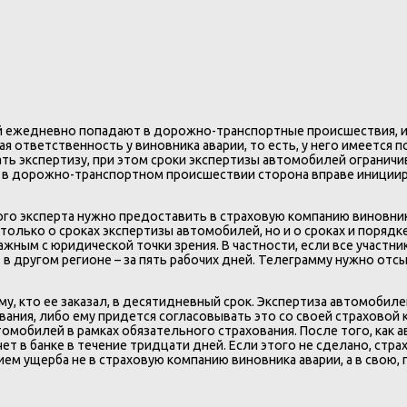
 ежедневно попадают в дорожно-транспортные происшествия, и в
 ответственность у виновника аварии, то есть, у него имеется 
ь экспертизу, при этом сроки экспертизы автомобилей ограничи
 в дорожно-транспортном происшествии сторона вправе инициир
ого эксперта нужно предоставить в страховую компанию виновн
лько о сроках экспертизы автомобилей, но и о сроках и порядке
жным с юридической точки зрения. В частности, если все участни
т в другом регионе – за пять рабочих дней. Телеграмму нужно от
 кто ее заказал, в десятидневный срок. Экспертиза автомобилей
ния, либо ему придется согласовывать это со своей страховой к
томобилей в рамках обязательного страхования. После того, ка
ет в банке в течение тридцати дней. Если этого не сделано, ст
м ущерба не в страховую компанию виновника аварии, а в свою, 