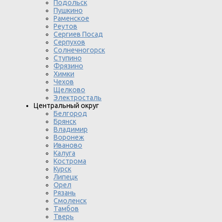
Подольск
Пушкино
Раменское
Реутов
Сергиев Посад
Серпухов
Солнечногорск
Ступино
Фрязино
Химки
Чехов
Щелково
Электросталь
Центральный округ
Белгород
Брянск
Владимир
Воронеж
Иваново
Калуга
Кострома
Курск
Липецк
Орел
Рязань
Смоленск
Тамбов
Тверь