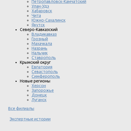
Петропавловск-Камчатский
Улан-Удэ
Хабаровск
Чита
Южно-Сахалинск
Якутск
Северо-Кавказский
Владикавказ
Грозный
Махачкала
Назрань
Нальчик
Ставрополь
Крымский округ
Евпатория
Севастополь
Симферополь
Новые регионы
Херсон
Запорожье
Донецк
Луганск
Все филиалы
Экспертные истории