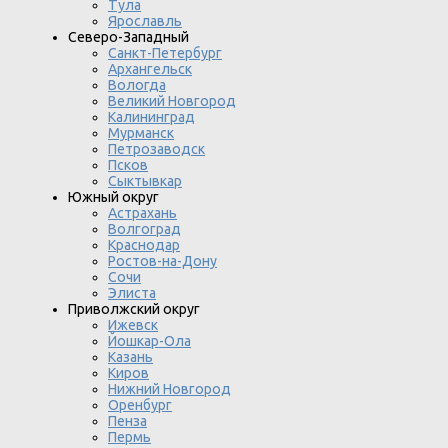
Тула
Ярославль
Северо-Западный
Санкт-Петербург
Архангельск
Вологда
Великий Новгород
Калининград
Мурманск
Петрозаводск
Псков
Сыктывкар
Южный округ
Астрахань
Волгоград
Краснодар
Ростов-на-Дону
Сочи
Элиста
Приволжский округ
Ижевск
Йошкар-Ола
Казань
Киров
Нижний Новгород
Оренбург
Пенза
Пермь