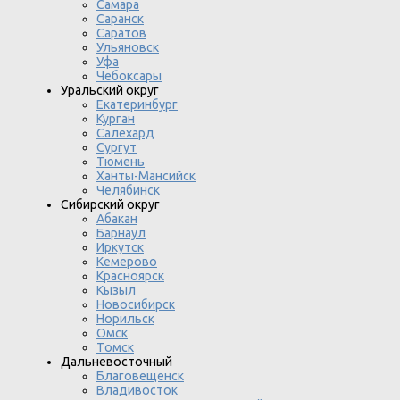
Самара
Саранск
Саратов
Ульяновск
Уфа
Чебоксары
Уральский округ
Екатеринбург
Курган
Салехард
Сургут
Тюмень
Ханты-Мансийск
Челябинск
Сибирский округ
Абакан
Барнаул
Иркутск
Кемерово
Красноярск
Кызыл
Новосибирск
Норильск
Омск
Томск
Дальневосточный
Благовещенск
Владивосток