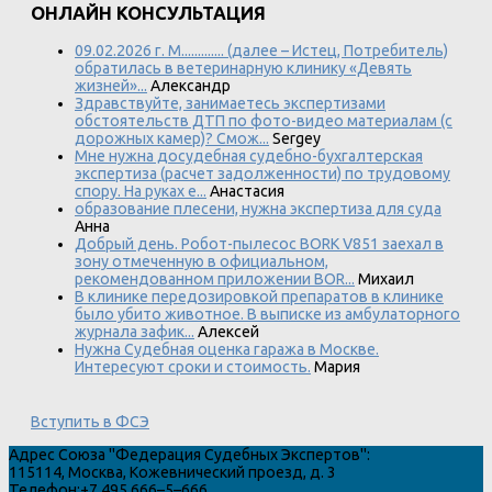
ОНЛАЙН КОНСУЛЬТАЦИЯ
09.02.2026 г. М............. (далее – Истец, Потребитель)
обратилась в ветеринарную клинику «Девять
жизней»...
Александр
Здравствуйте, занимаетесь экспертизами
обстоятельств ДТП по фото-видео материалам (с
дорожных камер)? Смож...
Sergey
Мне нужна досудебная судебно-бухгалтерская
экспертиза (расчет задолженности) по трудовому
спору. На руках е...
Анастасия
образование плесени, нужна экспертиза для суда
Анна
Добрый день. Робот-пылесос BORK V851 заехал в
зону отмеченную в официальном,
рекомендованном приложении BOR...
Михаил
В клинике передозировкой препаратов в клинике
было убито животное. В выписке из амбулаторного
журнала зафик...
Алексей
Нужна Судебная оценка гаража в Москве.
Интересуют сроки и стоимость.
Мария
Вступить в ФСЭ
Адрес
Союза "Федерация Судебных Экспертов"
:
115114
,
Москва
,
Кожевнический проезд, д. 3
Телефон:
+7 495 666–5–666