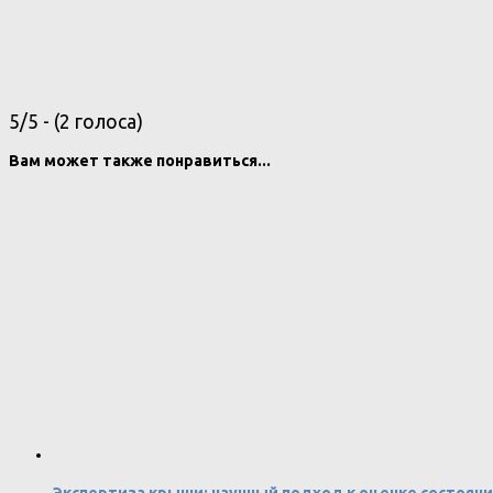
5/5 - (2 голоса)
Вам может также понравиться...
Экспертиза крыши: научный подход к оценке состоян