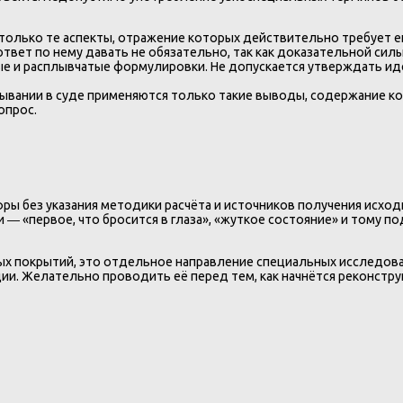
только те аспекты, отражение которых действительно требует ег
твет по нему давать не обязательно, так как доказательной силы
е и расплывчатые формулировки. Не допускается утверждать ид
ывании в суде применяются только такие выводы, содержание ко
опрос.
ры без указания методики расчёта и источников получения исход
― «первое, что бросится в глаза», «жуткое состояние» и тому по
ых покрытий, это отдельное направление специальных исследова
ции. Желательно проводить её перед тем, как начнётся реконстр