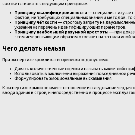
соответствовать следующим принципам:
Принципу квалифицированности
— специалист изучает 
фактов, не требующих специальных знаний и методов, то о
Принципу чёткости
— строгому запрету на двусмысленны
указания на перечень идентифицирующих параметров.
Принципу наибольшей разумной простоты
— при доказ
этом исчерпывающим образом отвечает на тот или иной в
Чего делать нельзя
При экспертизе кровли категорически недопустимо:
Давать количественные оценки и называть какие-либо циф
Использовать в заключении выражения повседневной речи 
Формулировать эмоциональные высказывания.
К экспертизе крыши не имеет отношение исследование чердачн
ввода здания в строй, и непосредственно в процессе эксплуата