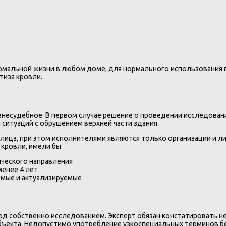
нормальной жизни в любом доме, для нормального использования
тиза кровли.
 внесудебное. В первом случае решение о проведении исследовани
ситуаций с обрушением верхней части здания.
 лица, при этом исполнителями являются только организации и 
кровли, имели бы:
ческого направления
менее 4 лет
емые и актуализируемые
д собственно исследованием. Эксперт обязан констатировать не 
объекта. Недопустимо употребление узкоспециальных терминов б