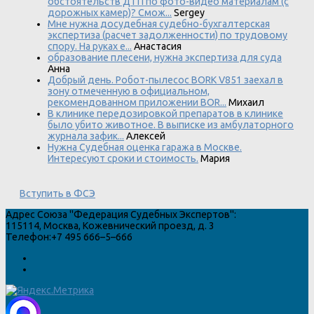
обстоятельств ДТП по фото-видео материалам (с
дорожных камер)? Смож...
Sergey
Мне нужна досудебная судебно-бухгалтерская
экспертиза (расчет задолженности) по трудовому
спору. На руках е...
Анастасия
образование плесени, нужна экспертиза для суда
Анна
Добрый день. Робот-пылесос BORK V851 заехал в
зону отмеченную в официальном,
рекомендованном приложении BOR...
Михаил
В клинике передозировкой препаратов в клинике
было убито животное. В выписке из амбулаторного
журнала зафик...
Алексей
Нужна Судебная оценка гаража в Москве.
Интересуют сроки и стоимость.
Мария
Вступить в ФСЭ
Адрес
Союза "Федерация Судебных Экспертов"
:
115114
,
Москва
,
Кожевнический проезд, д. 3
Телефон:
+7 495 666–5–666