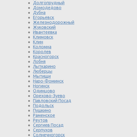
Долгопрудный
Домодедово
Дубна
Егорьевск
Железнодорожный
Жуковский
Ивантеевка
Климовск
Клин
Коломна
Королев
Красногорск
Лобня
Лыткарино
Люберцы
Мытищи
Наро-Фоминск
Ногинск
Одинцово
Орехово-Зуево
Павловский Посад
Подольск
Пушкино
Раменское
Реутов
Сергиев Посад
Серпухов
Солнечногорск