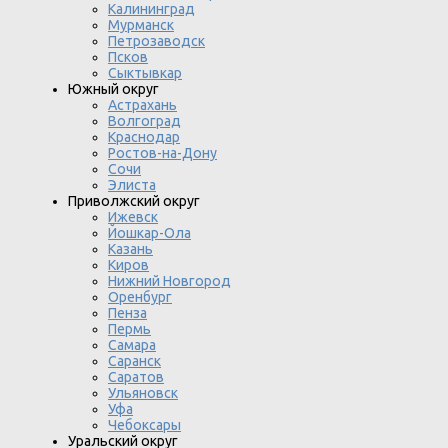
Калининград
Мурманск
Петрозаводск
Псков
Сыктывкар
Южный округ
Астрахань
Волгоград
Краснодар
Ростов-на-Дону
Сочи
Элиста
Приволжский округ
Ижевск
Йошкар-Ола
Казань
Киров
Нижний Новгород
Оренбург
Пенза
Пермь
Самара
Саранск
Саратов
Ульяновск
Уфа
Чебоксары
Уральский округ