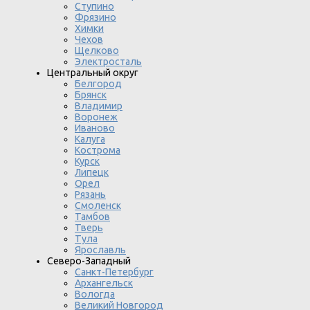
Ступино
Фрязино
Химки
Чехов
Щелково
Электросталь
Центральный округ
Белгород
Брянск
Владимир
Воронеж
Иваново
Калуга
Кострома
Курск
Липецк
Орел
Рязань
Смоленск
Тамбов
Тверь
Тула
Ярославль
Северо-Западный
Санкт-Петербург
Архангельск
Вологда
Великий Новгород