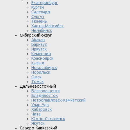
Екатеринбург
Курган
Салехард
Сургут
Тюмень
Ханты-Мансийск
Челябинск
Сибирский округ
Абакан
Барнаул
Иркутск
Кемерово
Красноярск
Кызыл
Новосибирск
Норильск
Омск
Томск
Дальневосточный
Благовещенск
Владивосток
Петропавловск-Камчатский
Улан-Удэ
Хабаровск
Чита
Южно-Сахалинск
Якутск
Северо-Кавказский