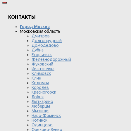
КОНТАКТЫ
Город Москва
Московская область
Дмитров
Долгопрудный
Домодедово
Дубна
Егорьевск
Железнодорожный
Жуковский
Ивантеевка
Климовск
Клин
Коломна
Королев
Красногорск
Лобня
Лыткарино
Люберцы
Мытищи
Наро-Фоминск
Ногинск
Одинцово
Орехово-Зуево