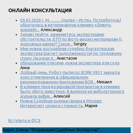
ОНЛАЙН КОНСУЛЬТАЦИЯ
09.02.2026 г. М............. (далее – Истец, Потребитель)
обратилась в ветеринарную клинику «Девять
жизней»...
Александр
Здравствуйте, занимаетесь экспертизами
обстоятельств ДТП по фото-видео материалам (с
дорожных камер)? Смож...
Sergey
Мне нужна досудебная судебно-бухгалтерская
экспертиза (расчет задолженности) по трудовому
спору. На руках е...
Анастасия
образование плесени, нужна экспертиза для суда
Анна
Добрый день. Робот-пылесос BORK V851 заехал в
зону отмеченную в официальном,
рекомендованном приложении BOR...
Михаил
В клинике передозировкой препаратов в клинике
было убито животное. В выписке из амбулаторного
журнала зафик...
Алексей
Нужна Судебная оценка гаража в Москве.
Интересуют сроки и стоимость.
Мария
Вступить в ФСЭ
Адрес
Союза "Федерация Судебных Экспертов"
: