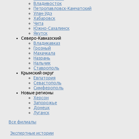
Владивосток
Петропавловск-Камчатский
Улан-Удэ
Хабаровск
Чита
Южно-Сахалинск
Якутск
Северо-Кавказский
Владикавказ
Грозный
Махачкала
Назрань
Нальчик
Ставрополь
Крымский округ
Евпатория
Севастополь
Симферополь
Новые регионы
Херсон
Запорожье
Донецк
Луганск
Все филиалы
Экспертные истории