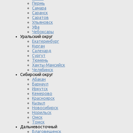
Пермь
Самара
Саранск
Саратов
Ульяновск
Уфа
Чебоксары
Уральский округ
Екатеринбург
Курган
Салехард
Сургут
Тюмень
Ханты-Мансийск
Челябинск
Сибирский округ
Абакан
Барнаул
Иркутск
Кемерово
Красноярск
Кызыл
Новосибирск
Норильск
Омск
Томск
Дальневосточный
Благовещенск