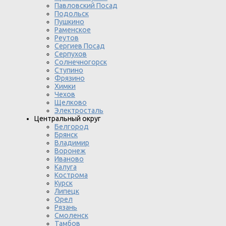
Павловский Посад
Подольск
Пушкино
Раменское
Реутов
Сергиев Посад
Серпухов
Солнечногорск
Ступино
Фрязино
Химки
Чехов
Щелково
Электросталь
Центральный округ
Белгород
Брянск
Владимир
Воронеж
Иваново
Калуга
Кострома
Курск
Липецк
Орел
Рязань
Смоленск
Тамбов