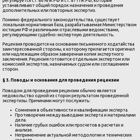
регулируется ст. 86 АПК РФ и ст. 87 ГПК РФ, которые
устанавливают общий порядок назначения и проведения
дополнительных или повторных экспертиз.
Помимо федерального законодательства, существует
локальная нормативная база, разрабатываемая Министерством
юстиции РФ и различными отраслевыми ведомствами,
регулирующими судебно-экспертную деятельность.
Рецензия проводится на основании письменного ходатайства
заинтересованной стороны, к которому прилагается оригинал
или надлежащим образом заверенная копия экспертного
заключения. Рецензия готовится отдельным экспертом или
комиссией экспертов, назначаемых судом или соглашением
сторон.
§ 3. Поводы и основания для проведения рецензии
Поводом для проведения рецензии обычно является
недовольство одной из сторон результатом проведенной
экспертизы. Причинами могут послужить:
Сомнения в объективности и квалификации эксперта.
Противоречия между выводами эксперта и материалами
дела.
Наличие грубых ошибок или просчетов в расчетах и
анализе.
Неприменение актуальной методологии и технических