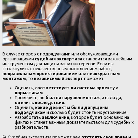
В случае споров с подрядчиками или обслуживающими
организациями
судебная экспертиза
становится важнейшим
инструментом для защиты ваших интересов. Если вы
столкнулись с некачественным выполнением работ,
неправильным проектированием
или
неаккуратным
монтажом
, то
независимый эксперт
поможет:
Оценить,
соответствует ли система проекту
и
нормативам
.
Проверить,
не был ли нарушен монтаж
, и если да,
оценить последствия
.
Оценить,
какие дефекты были допущены
подрядчиком
и сколько будет стоить их устранение.
Разработать
заключение
, которое будет основано на
фактах и станет важным доказательством для судебных
разбирательств.
🔍 Судебная экспертиза поможет вам
отстоять свои права
и