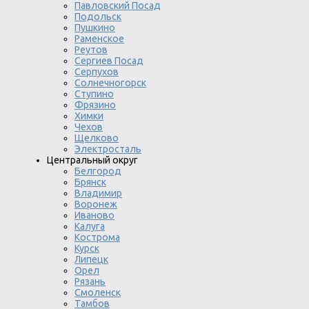
Павловский Посад
Подольск
Пушкино
Раменское
Реутов
Сергиев Посад
Серпухов
Солнечногорск
Ступино
Фрязино
Химки
Чехов
Щелково
Электросталь
Центральный округ
Белгород
Брянск
Владимир
Воронеж
Иваново
Калуга
Кострома
Курск
Липецк
Орел
Рязань
Смоленск
Тамбов