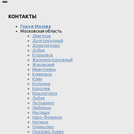
КОНТАКТЫ
Город Москва
Московская область
Дмитров
Долгопрудный
Домодедово
Дубна
Егорьевск
Железнодорожный
Жуковский
Ивантеевка
Климовск
Клин
Коломна
Королев
Красногорск
Лобня
Лыткарино
Люберцы
Мытищи
Наро-Фоминск
Ногинск
Одинцово
Орехово-Зуево