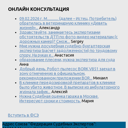
ОНЛАЙН КОНСУЛЬТАЦИЯ
09.02.2026 г. М............. (далее – Истец, Потребитель)
обратилась в ветеринарную клинику «Девять
жизней»...
Александр
Здравствуйте, занимаетесь экспертизами
обстоятельств ДТП по фото-видео материалам (с
дорожных камер)? Смож...
Sergey
Мне нужна досудебная судебно-бухгалтерская
экспертиза (расчет задолженности) по трудовому
спору. На руках е...
Анастасия
образование плесени, нужна экспертиза для суда
Анна
Добрый день. Робот-пылесос BORK V851 заехал в
зону отмеченную в официальном,
рекомендованном приложении BOR...
Михаил
В клинике передозировкой препаратов в клинике
было убито животное. В выписке из амбулаторного
журнала зафик...
Алексей
Нужна Судебная оценка гаража в Москве.
Интересуют сроки и стоимость.
Мария
Вступить в ФСЭ
Адрес
Союза "Федерация Судебных Экспертов"
: