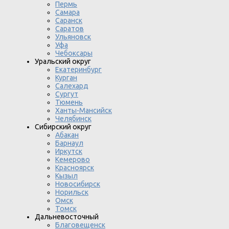
Пермь
Самара
Саранск
Саратов
Ульяновск
Уфа
Чебоксары
Уральский округ
Екатеринбург
Курган
Салехард
Сургут
Тюмень
Ханты-Мансийск
Челябинск
Сибирский округ
Абакан
Барнаул
Иркутск
Кемерово
Красноярск
Кызыл
Новосибирск
Норильск
Омск
Томск
Дальневосточный
Благовещенск