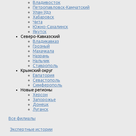
Владивосток
Петропавловск-Камчатский
Улан-Удэ
Хабаровск
Чита
Южно-Сахалинск
Якутск
Северо-Кавказский
Владикавказ
Грозный
Махачкала
Назрань
Нальчик
Ставрополь
Крымский округ
Евпатория
Севастополь
Симферополь
Новые регионы
Херсон
Запорожье
Донецк
Луганск
Все филиалы
Экспертные истории