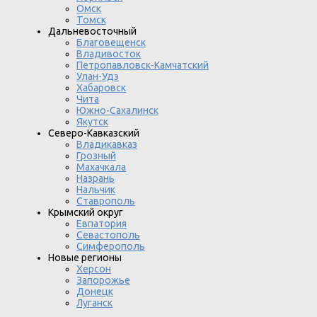
Омск
Томск
Дальневосточный
Благовещенск
Владивосток
Петропавловск-Камчатский
Улан-Удэ
Хабаровск
Чита
Южно-Сахалинск
Якутск
Северо-Кавказский
Владикавказ
Грозный
Махачкала
Назрань
Нальчик
Ставрополь
Крымский округ
Евпатория
Севастополь
Симферополь
Новые регионы
Херсон
Запорожье
Донецк
Луганск