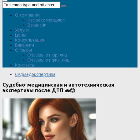
О компании
Нас рекомендуют
Вакансии
Услуги
Цены
Консультация
Вакансии
Отзывы
Отзывы от юр. лиц
Отзывы от физ. лиц
Контакты
Судмедэкспертиза
Судебно-медицинская и автотехническая
экспертизы после ДТП 🚗🧐