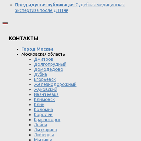
Предыдущая публикация
Судебная медицинская
экспертиза после ДТП ❤️
КОНТАКТЫ
Город Москва
Московская область
Дмитров
Долгопрудный
Домодедово
Дубна
Егорьевск
Железнодорожный
Жуковский
Ивантеевка
Климовск
Клин
Коломна
Королев
Красногорск
Лобня
Лыткарино
Люберцы
Мытищи