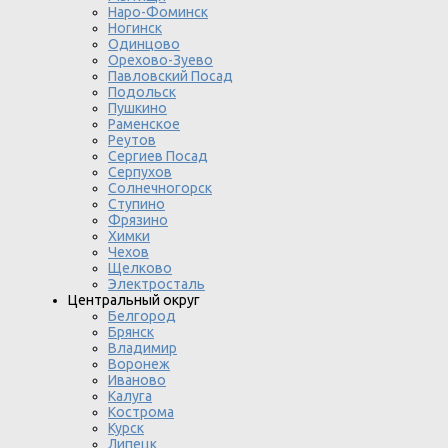
Наро-Фоминск
Ногинск
Одинцово
Орехово-Зуево
Павловский Посад
Подольск
Пушкино
Раменское
Реутов
Сергиев Посад
Серпухов
Солнечногорск
Ступино
Фрязино
Химки
Чехов
Щелково
Электросталь
Центральный округ
Белгород
Брянск
Владимир
Воронеж
Иваново
Калуга
Кострома
Курск
Липецк