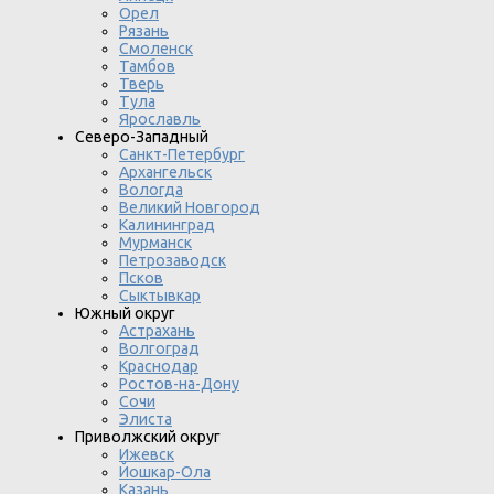
Орел
Рязань
Смоленск
Тамбов
Тверь
Тула
Ярославль
Северо-Западный
Санкт-Петербург
Архангельск
Вологда
Великий Новгород
Калининград
Мурманск
Петрозаводск
Псков
Сыктывкар
Южный округ
Астрахань
Волгоград
Краснодар
Ростов-на-Дону
Сочи
Элиста
Приволжский округ
Ижевск
Йошкар-Ола
Казань