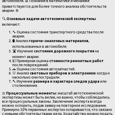
автомобиля. 📊 Познания в математике и механике
приветствуются для более точного анализа обстоятельств
аварии. ⚙️
🔍
Основные задачи автотехнической экспертизы
включают:
🔧 Оценка состояния транспортного средства после
аварии.
🛢️ Анализ
горюче-смазочных материалов
,
использованных в автомобиле.
🛣️ Изучение
состояния дорожного покрытия
на
момент аварии.
💵 Примерная оценка
стоимости ремонтных работ
после повреждений.
🚗 Оценка состояния автозапчастей.
💡 Анализ
световых приборов и электроники
: когда и
насколько они пострадали.
🔨 Изучение
размера и характера следов удара
или
столкновения.
⚖️
Процессуальные моменты
: масштаб автотехнической
экспертизы может быть велик, но важно, чтобы соблюдались
все процессуальные законы. Заключение эксперта всегда
можно оспорить, подав заявку на повторное исследование.
Примерно 30% первичных экспертиз оспариваются, что связано
с новыми обстоятельствами дела. Ходатайство можно подать