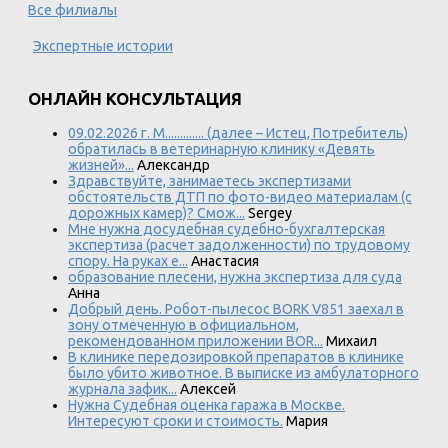
Все филиалы
Экспертные истории
ОНЛАЙН КОНСУЛЬТАЦИЯ
09.02.2026 г. М............. (далее – Истец, Потребитель)
обратилась в ветеринарную клинику «Девять
жизней»...
Александр
Здравствуйте, занимаетесь экспертизами
обстоятельств ДТП по фото-видео материалам (с
дорожных камер)? Смож...
Sergey
Мне нужна досудебная судебно-бухгалтерская
экспертиза (расчет задолженности) по трудовому
спору. На руках е...
Анастасия
образование плесени, нужна экспертиза для суда
Анна
Добрый день. Робот-пылесос BORK V851 заехал в
зону отмеченную в официальном,
рекомендованном приложении BOR...
Михаил
В клинике передозировкой препаратов в клинике
было убито животное. В выписке из амбулаторного
журнала зафик...
Алексей
Нужна Судебная оценка гаража в Москве.
Интересуют сроки и стоимость.
Мария