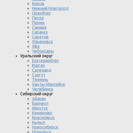
Киров
Нижний Новгород
Оренбург
Пенза
Пермь
Самара
Саранск
Саратов
Ульяновск
Уфа
Чебоксары
Уральский округ
Екатеринбург
Курган
Салехард
Сургут
Тюмень
Ханты-Мансийск
Челябинск
Сибирский округ
Абакан
Барнаул
Иркутск
Кемерово
Красноярск
Кызыл
Новосибирск
Норильск