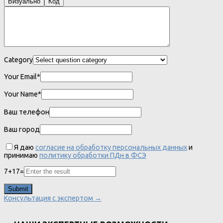
Визуально
Код
Category
Your Email*
Your Name*
Ваш телефон
Ваш город
Я даю
согласие на обработку персональных данных
и
принимаю
политику обработки ПДн в ФСЭ
7
+
17
=
Консультация с экспертом →