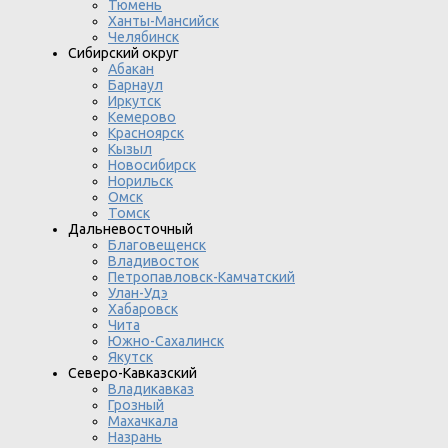
Тюмень
Ханты-Мансийск
Челябинск
Сибирский округ
Абакан
Барнаул
Иркутск
Кемерово
Красноярск
Кызыл
Новосибирск
Норильск
Омск
Томск
Дальневосточный
Благовещенск
Владивосток
Петропавловск-Камчатский
Улан-Удэ
Хабаровск
Чита
Южно-Сахалинск
Якутск
Северо-Кавказский
Владикавказ
Грозный
Махачкала
Назрань