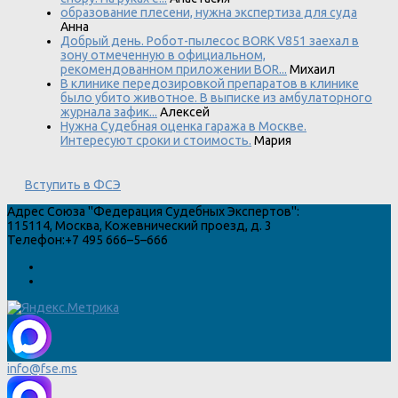
образование плесени, нужна экспертиза для суда
Анна
Добрый день. Робот-пылесос BORK V851 заехал в
зону отмеченную в официальном,
рекомендованном приложении BOR...
Михаил
В клинике передозировкой препаратов в клинике
было убито животное. В выписке из амбулаторного
журнала зафик...
Алексей
Нужна Судебная оценка гаража в Москве.
Интересуют сроки и стоимость.
Мария
Вступить в ФСЭ
Адрес
Союза "Федерация Судебных Экспертов"
:
115114
,
Москва
,
Кожевнический проезд, д. 3
Телефон:
+7 495 666–5–666
info@fse.ms