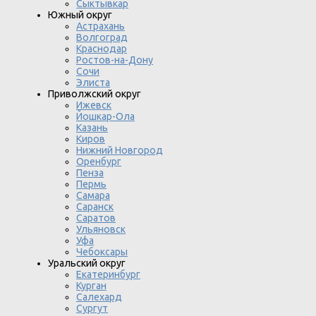
Сыктывкар
Южный округ
Астрахань
Волгоград
Краснодар
Ростов-на-Дону
Сочи
Элиста
Приволжский округ
Ижевск
Йошкар-Ола
Казань
Киров
Нижний Новгород
Оренбург
Пенза
Пермь
Самара
Саранск
Саратов
Ульяновск
Уфа
Чебоксары
Уральский округ
Екатеринбург
Курган
Салехард
Сургут