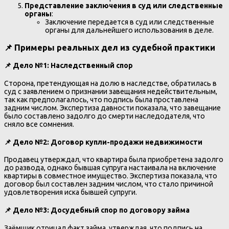
Представление заключения в суд или следственные
органы
:
Заключение передается в суд или следственные
органы для дальнейшего использования в деле.
📌
Примеры реальных дел из судебной практики
📌
Дело №1: Наследственный спор
Сторона, претендующая на долю в наследстве, обратилась в
суд с заявлением о признании завещания недействительным,
так как предполагалось, что подпись была проставлена
задним числом. Экспертиза давности показала, что завещание
было составлено задолго до смерти наследодателя, что
сняло все сомнения.
📌
Дело №2: Договор купли-продажи недвижимости
Продавец утверждал, что квартира была приобретена задолго
до развода, однако бывшая супруга настаивала на включение
квартиры в совместное имущество. Экспертиза показала, что
договор был составлен задним числом, что стало причиной
удовлетворения иска бывшей супруги.
📌
Дело №3: Досудебный спор по договору займа
Заёмщик отрицал факт займа, утверждая, что подпись на