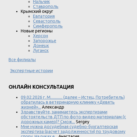
Нальчик
Ставрополь
Крымский округ
Евпатория
Севастополь
Симферополь
Новые регионы
Херсон
Запорожье
Донецк
Луганск
Все филиалы
Экспертные истории
ОНЛАЙН КОНСУЛЬТАЦИЯ
09.02.2026 г. М............. (далее – Истец, Потребитель)
обратилась в ветеринарную клинику «Девять
жизней»...
Александр
Здравствуйте, занимаетесь экспертизами
обстоятельств ДТП по фото-видео материалам (с
дорожных камер)? Смож...
Sergey
Мне нужна досудебная судебно-бухгалтерская
экспертиза (расчет задолженности) по трудовому
спору. На руках е...
Анастасия