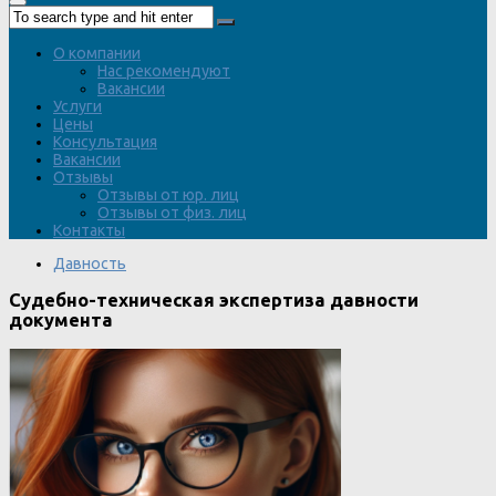
О компании
Нас рекомендуют
Вакансии
Услуги
Цены
Консультация
Вакансии
Отзывы
Отзывы от юр. лиц
Отзывы от физ. лиц
Контакты
Давность
Судебно-техническая экспертиза давности
документа