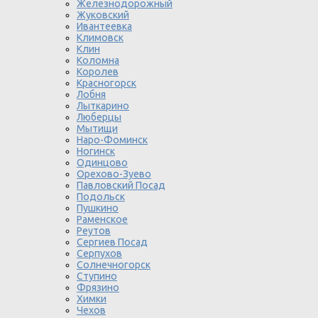
Железнодорожный
Жуковский
Ивантеевка
Климовск
Клин
Коломна
Королев
Красногорск
Лобня
Лыткарино
Люберцы
Мытищи
Наро-Фоминск
Ногинск
Одинцово
Орехово-Зуево
Павловский Посад
Подольск
Пушкино
Раменское
Реутов
Сергиев Посад
Серпухов
Солнечногорск
Ступино
Фрязино
Химки
Чехов