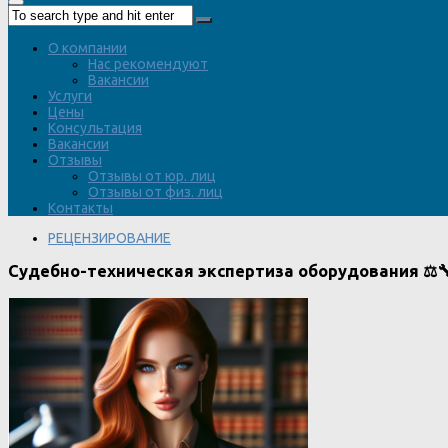
О компании
Нас рекомендуют
Вакансии
Услуги
Цены
Консультация
Вакансии
Отзывы
Отзывы от юр. лиц
Отзывы от физ. лиц
Контакты
РЕЦЕНЗИРОВАНИЕ
Судебно-техническая экспертиза оборудования ⚖️