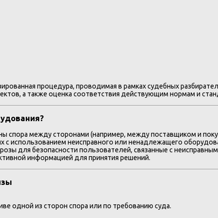
ированная процедура, проводимая в рамках судебных разбирател
ектов, а также оценка соответствия действующим нормам и стан
рудования?
ны спора между сторонами (например, между поставщиком и пок
х с использованием неисправного или ненадлежащего оборудов
розы для безопасности пользователей, связанные с неисправны
ктивной информацией для принятия решений.
изы
ве одной из сторон спора или по требованию суда.