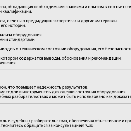
руппа, обладающая необходимыми знаниями и опытом в соответст
и квалификации.
та, отчеты о предыдущих экспертизах и другие материалы.
его истории.
нализа оборудования.
ми и стандартами.
водов о техническом состоянии оборудования, его безопасности
в котором содержатся выводы, обоснования и рекомендации.
решения.
он, что повышает надежность результатов.
методов и инструментов для оценки состояния оборудования.
ебных разбирательствах и может быть использовано как доказат
оль в судебных разбирательствах, обеспечивая объективное и п
тесняйтесь обращаться за консультацией! 📞⚖️