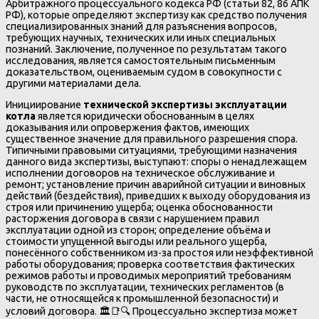
Арбитражного процессуального кодекса РФ (статьи 82, 86 АПК
РФ), которые определяют экспертизу как средство получения
специализированных знаний для разъяснения вопросов,
требующих научных, технических или иных специальных
познаний. Заключение, полученное по результатам такого
исследования, является самостоятельным письменным
доказательством, оцениваемым судом в совокупности с
другими материалами дела.
Инициирование
технической экспертизы эксплуатации
котла
является юридически обоснованным в целях
доказывания или опровержения фактов, имеющих
существенное значение для правильного разрешения спора.
Типичными правовыми ситуациями, требующими назначения
данного вида экспертизы, выступают: споры о ненадлежащем
исполнении договоров на техническое обслуживание и
ремонт; установление причин аварийной ситуации и виновных
действий (бездействия), приведших к выходу оборудования из
строя или причинению ущерба; оценка обоснованности
расторжения договора в связи с нарушением правил
эксплуатации одной из сторон; определение объёма и
стоимости упущенной выгоды или реального ущерба,
понесённого собственником из-за простоя или неэффективной
работы оборудования; проверка соответствия фактических
режимов работы и проводимых мероприятий требованиям
руководств по эксплуатации, технических регламентов (в
части, не относящейся к промышленной безопасности) и
условий договора. 🏛️📑🔍 Процессуально экспертиза может