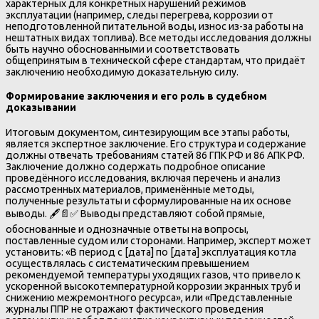
характерных для конкретных нарушений режимов
эксплуатации (например, следы перегрева, коррозии от
неподготовленной питательной воды, износ из-за работы на
нештатных видах топлива). Все методы исследования должны
быть научно обоснованными и соответствовать
общепринятым в технической сфере стандартам, что придаёт
заключению необходимую доказательную силу.
Формирование заключения и его роль в судебном
доказывании
Итоговым документом, синтезирующим все этапы работы,
является экспертное заключение. Его структура и содержание
должны отвечать требованиям статей 86 ГПК РФ и 86 АПК РФ.
Заключение должно содержать подробное описание
проведённого исследования, включая перечень и анализ
рассмотренных материалов, применённые методы,
полученные результаты и сформулированные на их основе
выводы. 🖋️📄✅ Выводы представляют собой прямые,
обоснованные и однозначные ответы на вопросы,
поставленные судом или сторонами. Например, эксперт может
установить: «В период с [дата] по [дата] эксплуатация котла
осуществлялась с систематическим превышением
рекомендуемой температуры уходящих газов, что привело к
ускоренной высокотемпературной коррозии экранных труб и
снижению межремонтного ресурса», или «Представленные
журналы ППР не отражают фактического проведения