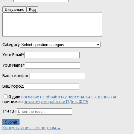
Визуально
Код
Category
Your Email*
Your Name*
Ваш телефон
Ваш город
Я даю
согласие на обработку персональных данных
и
принимаю
политику обработки ПДн в ФСЭ
11
+
13
=
Консультация с экспертом →