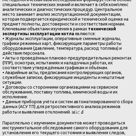
специальных технических знаний и включает в себя комплекс
аналитических и диагностических процедур. Центральное
место занимает анализ эксплуатационной документации,
которая подвергается юридической и технической оценке на
предмет полноты, достоверности и соответствия нормам.
Ключевыми объектами изучения в рамках
технической
экспертизы эксплуатации котла
являются:
• Журналы эксплуатации, оперативные сменные журналы,
графики режимных карт, фиксирующие параметры работы
оборудования (давление, температура, расход топлива) и
действия персонала.
• Акты о проведённых планово-предупредительных ремонтах
(ППР), осмотрах, испытаниях и наладочных работах, их
соответствие утверждённым графикам и объёмам.
• Аварийные акты, предписания контролирующих органов,
служебные записки, фиксирующие инциденты и нештатные
ситуации.
• Договоры со сторонними организациями на сервисное
обслуживание, поставку топлива, химической воды и их
исполнение.
• Данные приборов учёта и систем автоматизированного сбора
данных (АСУ ТП) для ретроспективного анализа режимов
работы и выявления отклонений. 📊📈🔬
Параллельно с изучением документов может проводиться
инструментальное обследование самого оборудования для
установления его текущего состояния и выявления следов,