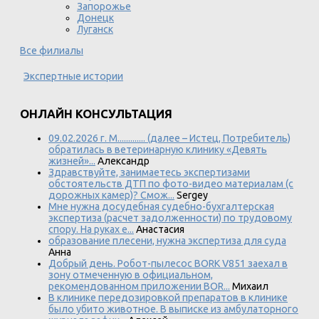
Запорожье
Донецк
Луганск
Все филиалы
Экспертные истории
ОНЛАЙН КОНСУЛЬТАЦИЯ
09.02.2026 г. М............. (далее – Истец, Потребитель)
обратилась в ветеринарную клинику «Девять
жизней»...
Александр
Здравствуйте, занимаетесь экспертизами
обстоятельств ДТП по фото-видео материалам (с
дорожных камер)? Смож...
Sergey
Мне нужна досудебная судебно-бухгалтерская
экспертиза (расчет задолженности) по трудовому
спору. На руках е...
Анастасия
образование плесени, нужна экспертиза для суда
Анна
Добрый день. Робот-пылесос BORK V851 заехал в
зону отмеченную в официальном,
рекомендованном приложении BOR...
Михаил
В клинике передозировкой препаратов в клинике
было убито животное. В выписке из амбулаторного