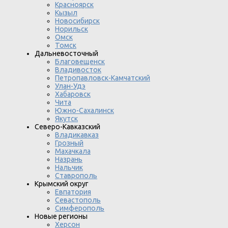
Красноярск
Кызыл
Новосибирск
Норильск
Омск
Томск
Дальневосточный
Благовещенск
Владивосток
Петропавловск-Камчатский
Улан-Удэ
Хабаровск
Чита
Южно-Сахалинск
Якутск
Северо-Кавказский
Владикавказ
Грозный
Махачкала
Назрань
Нальчик
Ставрополь
Крымский округ
Евпатория
Севастополь
Симферополь
Новые регионы
Херсон