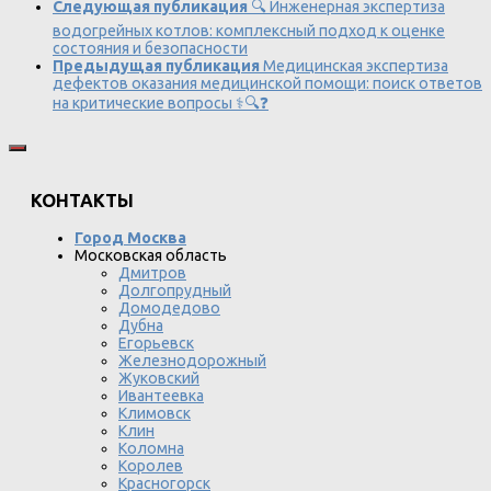
Следующая публикация
🔍 Инженерная экспертиза
водогрейных котлов: комплексный подход к оценке
состояния и безопасности
Предыдущая публикация
Медицинская экспертиза
дефектов оказания медицинской помощи: поиск ответов
на критические вопросы ⚕️🔍❓
КОНТАКТЫ
Город Москва
Московская область
Дмитров
Долгопрудный
Домодедово
Дубна
Егорьевск
Железнодорожный
Жуковский
Ивантеевка
Климовск
Клин
Коломна
Королев
Красногорск