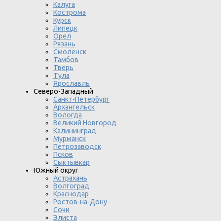
Калуга
Кострома
Курск
Липецк
Орел
Рязань
Смоленск
Тамбов
Тверь
Тула
Ярославль
Северо-Западный
Санкт-Петербург
Архангельск
Вологда
Великий Новгород
Калининград
Мурманск
Петрозаводск
Псков
Сыктывкар
Южный округ
Астрахань
Волгоград
Краснодар
Ростов-на-Дону
Сочи
Элиста