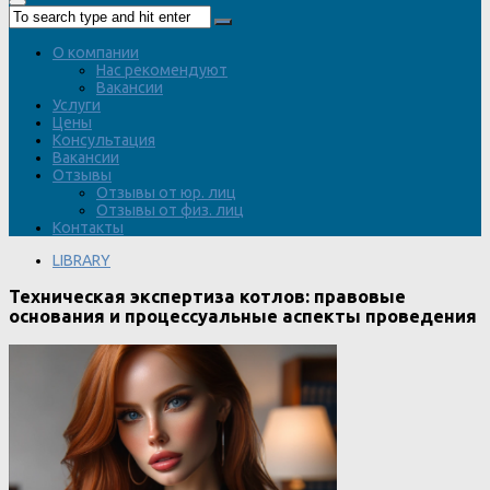
О компании
Нас рекомендуют
Вакансии
Услуги
Цены
Консультация
Вакансии
Отзывы
Отзывы от юр. лиц
Отзывы от физ. лиц
Контакты
LIBRARY
Техническая экспертиза котлов: правовые
основания и процессуальные аспекты проведения