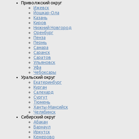
Приволжский округ
Ижевск
Йошкар-Ола
Казань
Киров
Нижний Новгород
Оренбург
Пенза
Пермь
Самара
Саранск
Саратов
Ульяновск
Уфа
Чебоксары
Уральский округ
Екатеринбург
Курган
Салехард
Сургут
Тюмень
Ханты-Мансийск
Челябинск
Сибирский округ
Абакан
Барнаул
Иркутск
Кемерово