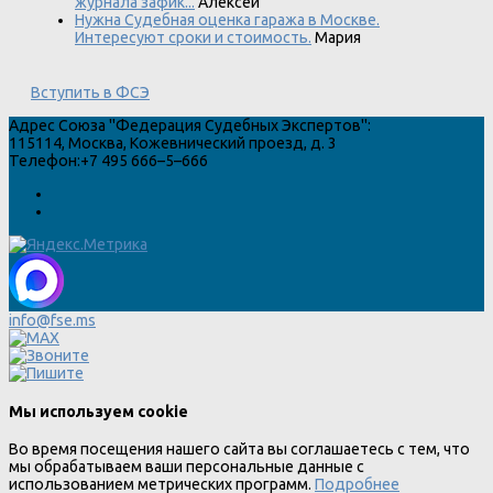
журнала зафик...
Алексей
Нужна Судебная оценка гаража в Москве.
Интересуют сроки и стоимость.
Мария
Вступить в ФСЭ
Адрес
Союза "Федерация Судебных Экспертов"
:
115114
,
Москва
,
Кожевнический проезд, д. 3
Телефон:
+7 495 666–5–666
info@fse.ms
Мы используем cookie
Во время посещения нашего сайта вы соглашаетесь с тем, что
мы обрабатываем ваши персональные данные с
использованием метрических программ.
Подробнее