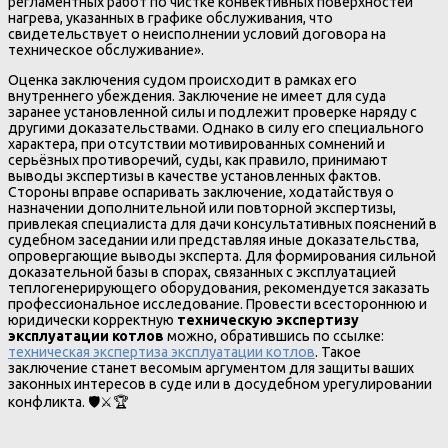
регламентных работ по чистке конвективных поверхностей
нагрева, указанных в графике обслуживания, что
свидетельствует о неисполнении условий договора на
техническое обслуживание».
Оценка заключения судом происходит в рамках его
внутреннего убеждения. Заключение не имеет для суда
заранее установленной силы и подлежит проверке наряду с
другими доказательствами. Однако в силу его специального
характера, при отсутствии мотивированных сомнений и
серьёзных противоречий, суды, как правило, принимают
выводы экспертизы в качестве установленных фактов.
Стороны вправе оспаривать заключение, ходатайствуя о
назначении дополнительной или повторной экспертизы,
привлекая специалиста для дачи консультативных пояснений в
судебном заседании или представляя иные доказательства,
опровергающие выводы эксперта. Для формирования сильной
доказательной базы в спорах, связанных с эксплуатацией
теплогенерирующего оборудования, рекомендуется заказать
профессиональное исследование. Провести всестороннюю и
юридически корректную
техническую экспертизу
эксплуатации котлов
можно, обратившись по ссылке:
техническая экспертиза эксплуатации котлов
. Такое
заключение станет весомым аргументом для защиты ваших
законных интересов в суде или в досудебном урегулировании
конфликта. 🛡️⚔️🏆