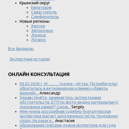
Крымский округ
Евпатория
Севастополь
Симферополь
Новые регионы
Херсон
Запорожье
Донецк
Луганск
Все филиалы
Экспертные истории
ОНЛАЙН КОНСУЛЬТАЦИЯ
09.02.2026 г. М............. (далее – Истец, Потребитель)
обратилась в ветеринарную клинику «Девять
жизней»...
Александр
Здравствуйте, занимаетесь экспертизами
обстоятельств ДТП по фото-видео материалам (с
дорожных камер)? Смож...
Sergey
Мне нужна досудебная судебно-бухгалтерская
экспертиза (расчет задолженности) по трудовому
спору. На руках е...
Анастасия
образование плесени, нужна экспертиза для суда