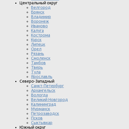
Центральный округ
Белгород
Брянск
Владимир
Воронеж
Иваново
Калуга
Кострома
Курск
Липецк
Орел
Рязань
Смоленск
Тамбов
Тверь
Тула
Ярославль
Северо-Западный
Санкт-Петербург
Архангельск
Вологда
Великий Новгород
Калининград
Мурманск
Петрозаводск
Псков
Сыктывкар
Южный округ