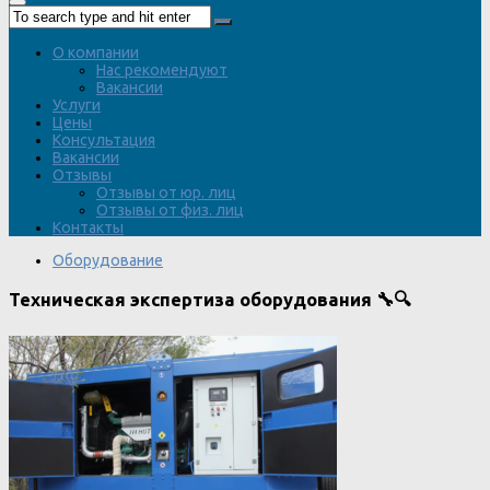
О компании
Нас рекомендуют
Вакансии
Услуги
Цены
Консультация
Вакансии
Отзывы
Отзывы от юр. лиц
Отзывы от физ. лиц
Контакты
Оборудование
Техническая экспертиза оборудования 🔧🔍