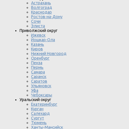
Астрахань
Волгоград
Краснодар
Ростов-на-Дону
Сочи
Элиста
Приволжский округ
Ижевск
Йошкар-Ола
Казань
Киров
Нижний Новгород
Оренбург
Пенза
Пермь
Самара
Саранск
Саратов
Ульяновск
Уфа
Чебоксары
Уральский округ
Екатеринбург
Курган
Салехард
Сургут
Тюмень
Ханты-Мансийск