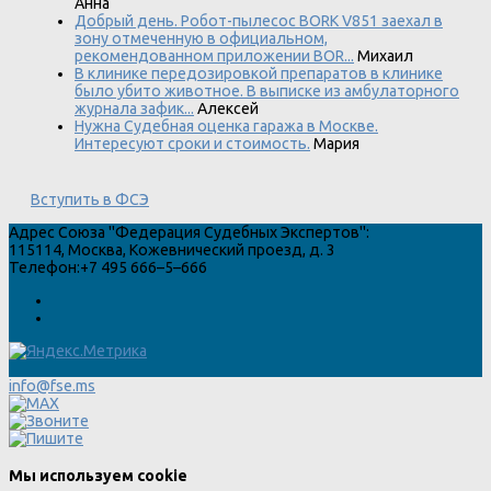
Анна
Добрый день. Робот-пылесос BORK V851 заехал в
зону отмеченную в официальном,
рекомендованном приложении BOR...
Михаил
В клинике передозировкой препаратов в клинике
было убито животное. В выписке из амбулаторного
журнала зафик...
Алексей
Нужна Судебная оценка гаража в Москве.
Интересуют сроки и стоимость.
Мария
Вступить в ФСЭ
Адрес
Союза "Федерация Судебных Экспертов"
:
115114
,
Москва
,
Кожевнический проезд, д. 3
Телефон:
+7 495 666–5–666
info@fse.ms
Мы используем cookie