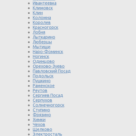
Ивантеевка
Климовск
Клин
Коломна
Королев
Красногорск
Лобня
Лыткарино
Люберцы
Мытищи
Наро-Фоминск
Ногинск
Одинцово
Орехово-Зуево
Павловский Посад
Подольск
Пушкино
Раменское
Реутов
Сергиев Посад
Серпухов
Солнечногорск
Ступино
Фрязино
Химки
Чехов
Щелково
Электросталь