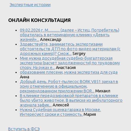
Экспертные истории
ОНЛАЙН КОНСУЛЬТАЦИЯ
09.02.2026 г. М............. (далее – Истец, Потребитель)
обратилась в ветеринарную клинику «Девять
жизней»...
Александр
Здравствуйте, занимаетесь экспертизами
обстоятельств ДТП по фото-видео материалам (с
дорожных камер)? Смож...
Sergey
Мне нужна досудебная судебно-бухгалтерская
экспертиза (расчет задолженности) по трудовому
спору. На руках е...
Анастасия
образование плесени, нужна экспертиза для суда
Анна
Добрый день. Робот-пылесос BORK V851 заехал в
зону отмеченную в официальном,
рекомендованном приложении BOR...
Михаил
В клинике передозировкой препаратов в клинике
было убито животное. В выписке из амбулаторного
журнала зафик...
Алексей
Нужна Судебная оценка гаража в Москве.
Интересуют сроки и стоимость.
Мария
Вступить в ФСЭ