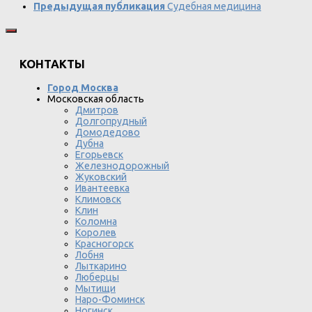
Предыдущая публикация
Судебная медицина
КОНТАКТЫ
Город Москва
Московская область
Дмитров
Долгопрудный
Домодедово
Дубна
Егорьевск
Железнодорожный
Жуковский
Ивантеевка
Климовск
Клин
Коломна
Королев
Красногорск
Лобня
Лыткарино
Люберцы
Мытищи
Наро-Фоминск
Ногинск