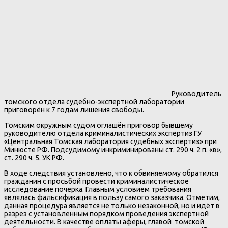
Руководитель
томского отдела судебно-экспертной лаборатории
приговорён к 7 годам лишения свободы.
Томским окружным судом оглашён приговор бывшему
руководителю отдела криминалистических экспертиз ГУ
«Центральная Томская лаборатория судебных экспертиз» при
Минюсте РФ. Подсудимому инкриминированы ст. 290 ч. 2 п. «в»,
ст. 290 ч. 5. УК РФ.
В ходе следствия установлено, что к обвиняемому обратился
гражданин с просьбой провести криминалистическое
исследование почерка. Главным условием требования
являлась фальсификация в пользу самого заказчика. Отметим,
данная процедура является не только незаконной, но и идёт в
разрез с установленным порядком проведения экспертной
деятельности. В качестве оплаты аферы, главой томской