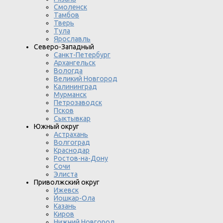
Смоленск
Тамбов
Тверь
Тула
Ярославль
Северо-Западный
Санкт-Петербург
Архангельск
Вологда
Великий Новгород
Калининград
Мурманск
Петрозаводск
Псков
Сыктывкар
Южный округ
Астрахань
Волгоград
Краснодар
Ростов-на-Дону
Сочи
Элиста
Приволжский округ
Ижевск
Йошкар-Ола
Казань
Киров
Нижний Новгород