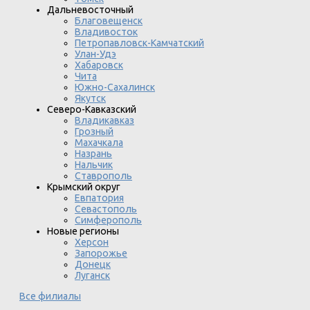
Дальневосточный
Благовещенск
Владивосток
Петропавловск-Камчатский
Улан-Удэ
Хабаровск
Чита
Южно-Сахалинск
Якутск
Северо-Кавказский
Владикавказ
Грозный
Махачкала
Назрань
Нальчик
Ставрополь
Крымский округ
Евпатория
Севастополь
Симферополь
Новые регионы
Херсон
Запорожье
Донецк
Луганск
Все филиалы