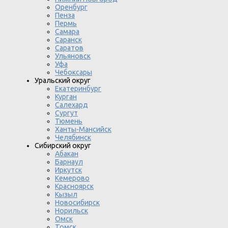
Оренбург
Пенза
Пермь
Самара
Саранск
Саратов
Ульяновск
Уфа
Чебоксары
Уральский округ
Екатеринбург
Курган
Салехард
Сургут
Тюмень
Ханты-Мансийск
Челябинск
Сибирский округ
Абакан
Барнаул
Иркутск
Кемерово
Красноярск
Кызыл
Новосибирск
Норильск
Омск
Томск