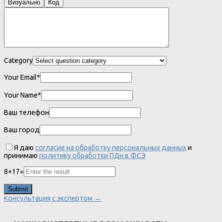
Визуально
Код
Category
Your Email*
Your Name*
Ваш телефон
Ваш город
Я даю
согласие на обработку персональных данных
и
принимаю
политику обработки ПДн в ФСЭ
8
+
17
=
Консультация с экспертом →