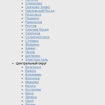
Одинцово
Орехово-Зуево
Павловский Посад
Подольск
Пушкино
Раменское
Реутов
Сергиев Посад
Серпухов
Солнечногорск
Ступино
Фрязино
Химки
Чехов
Щелково
Электросталь
Центральный округ
Белгород
Брянск
Владимир
Воронеж
Иваново
Калуга
Кострома
Курск
Липецк
Орел
Рязань