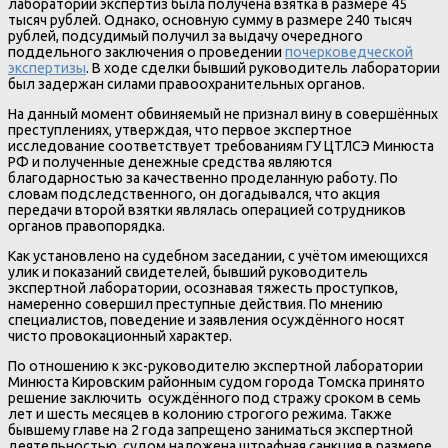
лаборатории экспертиз была получена взятка в размере 45
тысяч рублей. Однако, основную сумму в размере 240 тысяч
рублей, подсудимый получил за выдачу очередного
поддельного заключения о проведении
почерковедческой
экспертизы
. В ходе сделки бывший руководитель лаборатории
был задержан силами правоохранительных органов.
На данный момент обвиняемый не признал вину в совершённых
преступлениях, утверждая, что первое экспертное
исследование соответствует требованиям ГУ ЦТЛСЭ Минюста
РФ и полученные денежные средства являются
благодарностью за качественно проделанную работу. По
словам подследственного, он догадывался, что акция
передачи второй взятки являлась операцией сотрудников
органов правопорядка.
Как установлено на судебном заседании, с учётом имеющихся
улик и показаний свидетелей, бывший руководитель
экспертной лаборатории, осознавая тяжесть проступков,
намеренно совершил преступные действия. По мнению
специалистов, поведение и заявления осуждённого носят
чисто провокационный характер.
По отношению к экс-руководителю экспертной лаборатории
Минюста Кировским районным судом города Томска принято
решение заключить осуждённого под стражу сроком в семь
лет и шесть месяцев в колонию строгого режима. Также
бывшему главе на 2 года запрещено заниматься экспертной
деятельностью, судом наложена штрафная санкция в размере