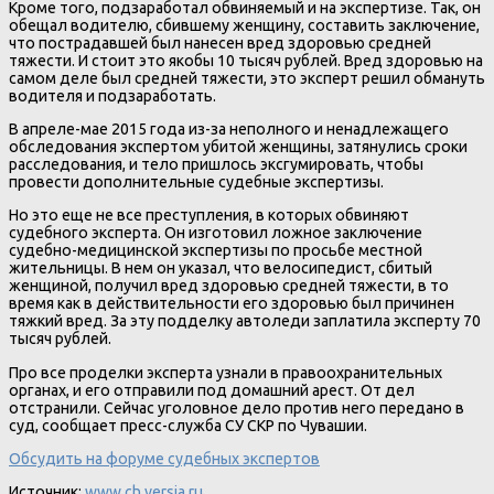
Кроме того, подзаработал обвиняемый и на экспертизе. Так, он
обещал водителю, сбившему женщину, составить заключение,
что пострадавшей был нанесен вред здоровью средней
тяжести. И стоит это якобы 10 тысяч рублей. Вред здоровью на
самом деле был средней тяжести, это эксперт решил обмануть
водителя и подзаработать.
В апреле-мае 2015 года из-за неполного и ненадлежащего
обследования экспертом убитой женщины, затянулись сроки
расследования, и тело пришлось эксгумировать, чтобы
провести дополнительные судебные экспертизы.
Но это еще не все преступления, в которых обвиняют
судебного эксперта. Он изготовил ложное заключение
судебно-медицинской экспертизы по просьбе местной
жительницы. В нем он указал, что велосипедист, сбитый
женщиной, получил вред здоровью средней тяжести, в то
время как в действительности его здоровью был причинен
тяжкий вред. За эту подделку автоледи заплатила эксперту 70
тысяч рублей.
Про все проделки эксперта узнали в правоохранительных
органах, и его отправили под домашний арест. От дел
отстранили. Сейчас уголовное дело против него передано в
суд, сообщает пресс-служба СУ СКР по Чувашии.
Обсудить на форуме судебных экспертов
Источник:
www.ch.versia.ru