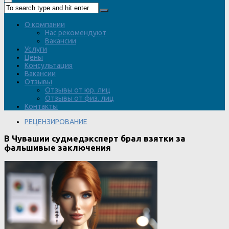
О компании
Нас рекомендуют
Вакансии
Услуги
Цены
Консультация
Вакансии
Отзывы
Отзывы от юр. лиц
Отзывы от физ. лиц
Контакты
РЕЦЕНЗИРОВАНИЕ
В Чувашии судмедэксперт брал взятки за
фальшивые заключения