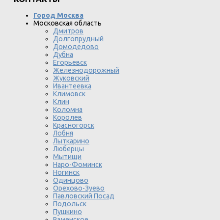
Город Москва
Московская область
Дмитров
Долгопрудный
Домодедово
Дубна
Егорьевск
Железнодорожный
Жуковский
Ивантеевка
Климовск
Клин
Коломна
Королев
Красногорск
Лобня
Лыткарино
Люберцы
Мытищи
Наро-Фоминск
Ногинск
Одинцово
Орехово-Зуево
Павловский Посад
Подольск
Пушкино
Раменское