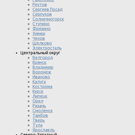
Реутов
Сергиев Посад
Серпухов
Солнечногорск
Ступино
Фрязино
Химки
Чехов
Щелково
Электросталь
Центральный округ
Белгород
Брянск
Владимир
Воронеж
Иваново
Калуга
Кострома
Курск
Липецк
Орел
Рязань
Смоленск
Тамбов
Тверь
Тула
Ярославль
Северо-Западный