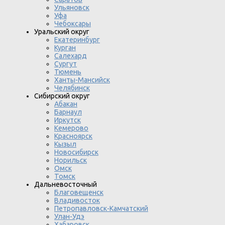
Ульяновск
Уфа
Чебоксары
Уральский округ
Екатеринбург
Курган
Салехард
Сургут
Тюмень
Ханты-Мансийск
Челябинск
Сибирский округ
Абакан
Барнаул
Иркутск
Кемерово
Красноярск
Кызыл
Новосибирск
Норильск
Омск
Томск
Дальневосточный
Благовещенск
Владивосток
Петропавловск-Камчатский
Улан-Удэ
Хабаровск