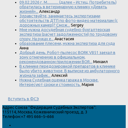
09.02.2026 г. М............. (далее – Истец, Потребитель)
обратилась в ветеринарную клинику «Девять
жизней»...
Александр
Здравствуйте, занимаетесь экспертизами
обстоятельств ДТП по фото-видео материалам (с
дорожных камер)? Смож...
Sergey
Мне нужна досудебная судебно-бухгалтерская
экспертиза (расчет задолженности) по трудовому
спору. На руках е...
Анастасия
образование плесени, нужна экспертиза для суда
Анна
Добрый день. Робот-пылесос BORK V851 заехал в
зону отмеченную в официальном,
рекомендованном приложении BOR...
Михаил
В клинике передозировкой препаратов в клинике
было убито животное. В выписке из амбулаторного
журнала зафик...
Алексей
Нужна Судебная оценка гаража в Москве.
Интересуют сроки и стоимость.
Мария
Вступить в ФСЭ
Адрес
Союза "Федерация Судебных Экспертов"
:
115114
,
Москва
,
Кожевнический проезд, д. 3
Телефон:
+7 495 666–5–666