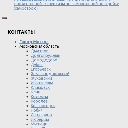
строительной экспертизы по самовольной постройке
(самострою)
КОНТАКТЫ
Город Москва
Московская область
Дмитров
Долгопрудный
Домодедово
Дубна
Егорьевск
Железнодорожный
Жуковский
Ивантеевка
Климовск
Клин
Коломна
Королев
Красногорск
Лобня
Лыткарино
Люберцы
Мытищи