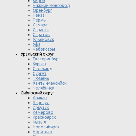
Киров
Нижний Новгород
Оренбург
Пенза
Пермь
Самара
Саранск
Саратов
Ульяновск
Уфа
Чебоксары
Уральский округ
Екатеринбург
Курган
Салехард
Сургут
Тюмень
Ханты-Мансийск
Челябинск
Сибирский округ
Абакан
Барнаул
Иркутск
Кемерово
Красноярск
Кызыл
Новосибирск
Норильск