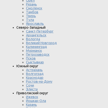
Орел
Рязань
Смоленск
Тамбов
Тверь
Тула
Ярославль
Северо-Западный
Санкт-Петербург
Архангельск
Вологда
Великий Новгород
Калининград
Мурманск
Петрозаводск
Псков
Сыктывкар
Южный округ
Астрахань
Волгоград
Краснодар
Ростов-на-Дону
Сочи
Элиста
Приволжский округ
Ижевск
Йошкар-Ола
Казань