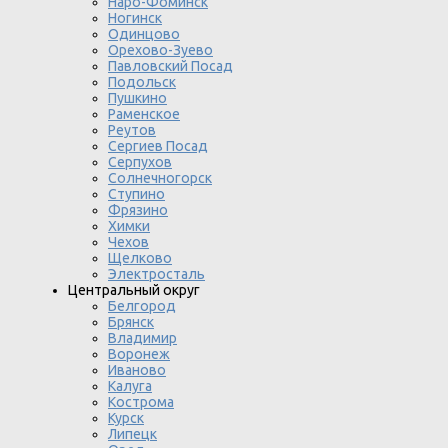
Наро-Фоминск
Ногинск
Одинцово
Орехово-Зуево
Павловский Посад
Подольск
Пушкино
Раменское
Реутов
Сергиев Посад
Серпухов
Солнечногорск
Ступино
Фрязино
Химки
Чехов
Щелково
Электросталь
Центральный округ
Белгород
Брянск
Владимир
Воронеж
Иваново
Калуга
Кострома
Курск
Липецк