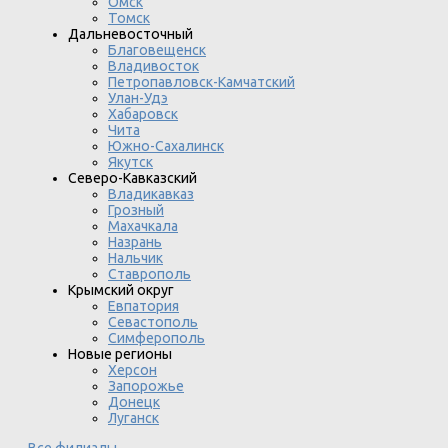
Омск
Томск
Дальневосточный
Благовещенск
Владивосток
Петропавловск-Камчатский
Улан-Удэ
Хабаровск
Чита
Южно-Сахалинск
Якутск
Северо-Кавказский
Владикавказ
Грозный
Махачкала
Назрань
Нальчик
Ставрополь
Крымский округ
Евпатория
Севастополь
Симферополь
Новые регионы
Херсон
Запорожье
Донецк
Луганск
Все филиалы