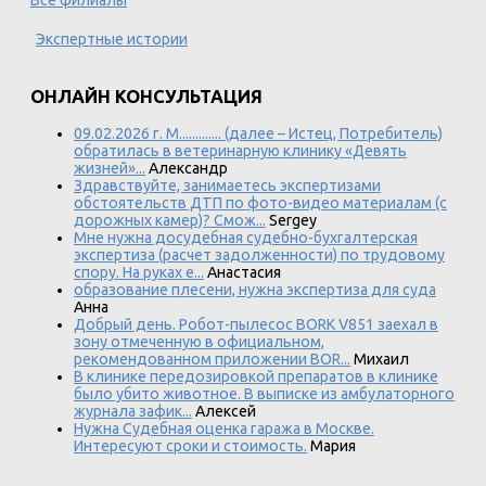
Экспертные истории
ОНЛАЙН КОНСУЛЬТАЦИЯ
09.02.2026 г. М............. (далее – Истец, Потребитель)
обратилась в ветеринарную клинику «Девять
жизней»...
Александр
Здравствуйте, занимаетесь экспертизами
обстоятельств ДТП по фото-видео материалам (с
дорожных камер)? Смож...
Sergey
Мне нужна досудебная судебно-бухгалтерская
экспертиза (расчет задолженности) по трудовому
спору. На руках е...
Анастасия
образование плесени, нужна экспертиза для суда
Анна
Добрый день. Робот-пылесос BORK V851 заехал в
зону отмеченную в официальном,
рекомендованном приложении BOR...
Михаил
В клинике передозировкой препаратов в клинике
было убито животное. В выписке из амбулаторного
журнала зафик...
Алексей
Нужна Судебная оценка гаража в Москве.
Интересуют сроки и стоимость.
Мария