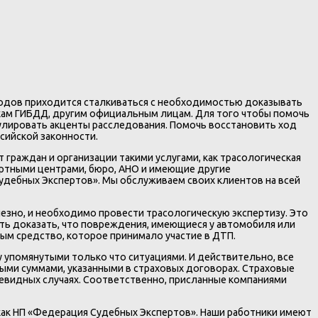
ходов приходится сталкиваться с необходимостью доказывать
никам ГИБДД, другим официальным лицам. Для того чтобы помочь
мулировать акценты расследования. Помочь восстановить ход
сийской законности.
граждан и организации такими услугами, как трасологическая
ертными центрами, бюро, АНО и имеющие другие
Судебных Экспертов». Мы обслуживаем своих клиентов на всей
езно, и необходимо провести трасологическую экспертизу. Это
ть доказать, что повреждения, имеющиеся у автомобиля или
ым средство, которое принимало участие в ДТП.
 упомянутыми только что ситуациями. И действительно, все
ными суммами, указанными в страховых договорах. Страховые
очевидных случаях. Соответственно, присланные компаниями
как НП «Федерация Судебных Экспертов». Наши работники имеют