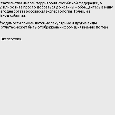
азательства на всей территории Российской федерации, в
у, или хотите просто добраться до истины – обращайтесь в нашу
годня богата российская экспертология. Точно, и в
й ход событий.
еобходимости применяются молекулярные и другие виды
В отчетах может быть отображена информация именно по тем
 Экспертов».