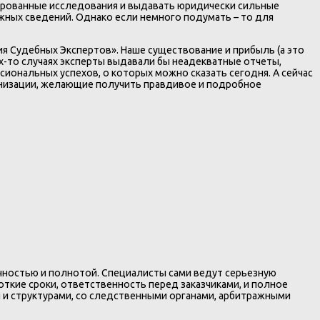
цированные исследования и выдавать юридически сильные
ожных сведений. Однако если немного подумать – то для
ия Судебных Экспертов». Наше существование и прибыль (а это
их-то случаях эксперты выдавали бы неадекватные отчеты,
ссиональных успехов, о которых можно сказать сегодня. А сейчас
ганизации, желающие получить правдивое и подробное
чностью и полнотой. Специалисты сами ведут серьезную
ткие сроки, ответственность перед заказчиками, и полное
 и структурами, со следственными органами, арбитражными