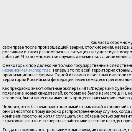
Как часто огромном
свои права после произошедшей аварии, столкновения, наезда! 
россиянам в таких разнообразных ситуациях и существуют воп
событий. Что во множестве случаев означает восстановление с
С некоторых пор далеко не только государственные следственн
независимая экспертиза
. Теперь это по всей территории стран
организационные формы. Одной из самых известных и авторитет
территории Российской федерации, имея семьдесят региональны
Как прекрасно знают опытные эксперты НП «Федерация Судебных
появление новых свидетелей, которых не было на месте ДТП, 
человека, были нанесены именно в процессе рассматриваемого
Человек, хотя бы немножко знакомый с практикой отношений ст
они относятся к тому широко распространенному случаю, когда
компании просто не хотят соглашаться с обязанностью заплатит
страховые агенты и экспертные работники часто не находят при
Тогда на помощь пострадавшим компаниям, автовладельцам, пе