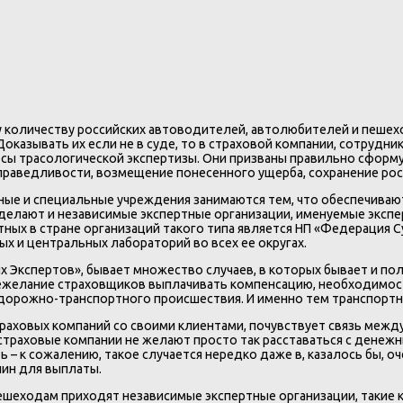
у количеству российских автоводителей, автолюбителей и пеше
Доказывать их если не в суде, то в страховой компании, сотруд
росы трасологической экспертизы. Они призваны правильно сфор
праведливости, возмещение понесенного ущерба, сохранение рос
ые и специальные учреждения занимаются тем, что обеспечивают 
ы делают и независимые экспертные организации, именуемые эксп
ных в стране организаций такого типа является НП «Федерация 
х и центральных лабораторий во всех ее округах.
 Экспертов», бывает множество случаев, в которых бывает и пол
нежелание страховщиков выплачивать компенсацию, необходимос
 дорожно-транспортного происшествия. И именно тем транспортн
раховых компаний со своими клиентами, почувствует связь между
 страховые компании не желают просто так расставаться с денеж
ь – к сожалению, такое случается нередко даже в, казалось бы, 
чин для выплаты.
шеходам приходят независимые экспертные организации, такие 