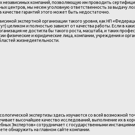
ругих независимых компаний, позволяющую им проводить сертифи
ртных центров, мы несем уголовную ответственность за выдачу л
в качестве гарантий этого может быть недостаточно.
висимой экспертной организации такого уровня, как НП «Федерац
т) целиком и полностью зависят от качества работы. Если в как
рганизация не достигла бы такого роста, масштаба, и таких профе
сии физические и юридические лица, компании, учреждения и ор
бластей жизнедеятельности.
сологической экспертизы здесь изучаются со всей возможной то
ивает высочайшее качество исследований, выполнение их в коро
ебных Экспертов» сотрудничает с государственными инстанциями
ете обнаружить на главном сайте компании.