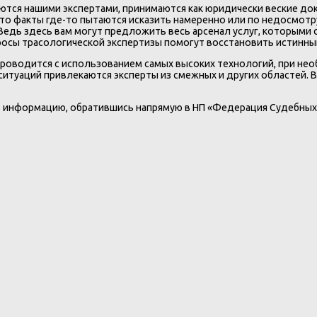
ются нашими экспертами, принимаются как юридически веские док
е-то факты где-то пытаются исказить намеренно или по недосмотр
дь здесь вам могут предложить весь арсенал услуг, которыми се
осы трасологической экспертизы помогут восстановить истинны
проводится с использованием самых высоких технологий, при н
итуаций привлекаются эксперты из смежных и других областей. 
 информацию, обратившись напрямую в НП «Федерация Судебных