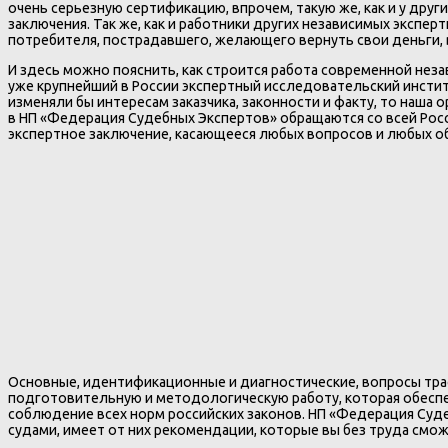
очень серьезную сертификацию, впрочем, такую же, как и у д
заключения. Так же, как и работники других независимых экспе
потребителя, пострадавшего, желающего вернуть свои деньги, 
И здесь можно пояснить, как строится работа современной неза
уже крупнейший в России экспертный исследовательский институ
изменяли бы интересам заказчика, законности и факту, то наша о
в НП «Федерация Судебных Экспертов» обращаются со всей Рос
экспертное заключение, касающееся любых вопросов и любых о
Основные, идентификационные и диагностические, вопросы тра
подготовительную и методологическую работу, которая обеспеч
соблюдение всех норм российских законов. НП «Федерация Суд
судами, имеет от них рекомендации, которые вы без труда смож