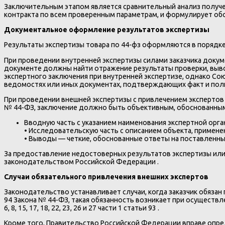
Заключительным этапом является сравнительный анализ получе
контракта по всем проверенным параметрам, и формулирует о
Документальное оформление результатов экспертизы
Результаты экспертизы товара по 44-фз оформляются в порядк
При проведении внутренней экспертизы силами заказчика доку
документе должны найти отражение результаты проверки, выво
экспертного заключения при внутренней экспертизе, однако Со
ведомостях или иных документах, подтверждающих факт и пол
При проведении внешней экспертизы с привлечением экспертов и
№ 44-ФЗ, заключение должно быть объективным, обоснованным 
Вводную часть с указанием наименования экспертной орга
• Исследовательскую часть с описанием объекта, примене
• Выводы — четкие, обоснованные ответы на поставленн
За предоставление недостоверных результатов экспертизы или 
законодательством Российской Федерации .
Случаи обязательного привлечения внешних экспертов
Законодательство устанавливает случаи, когда заказчик обязан
94 Закона № 44-ФЗ, такая обязанность возникает при осуществле
6, 8, 15, 17, 18, 22, 23, 26 и 27 части 1 статьи 93 .
Кроме того, Правительство Российской Федерации вправе опре