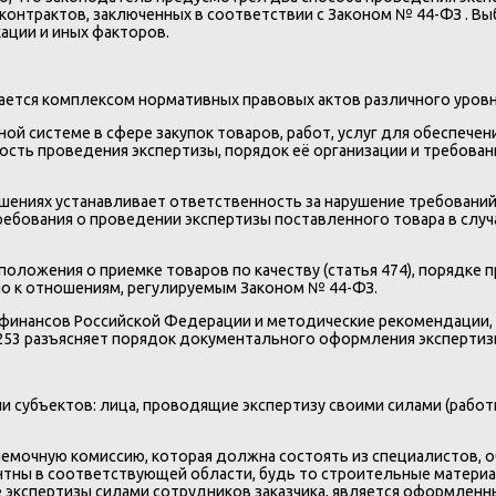
контрактов, заключенных в соответствии с Законом № 44-ФЗ . Вы
ации и иных факторов.
ается комплексом нормативных правовых актов различного уровн
ой системе в сфере закупок товаров, работ, услуг для обеспече
ь проведения экспертизы, порядок её организации и требовани
ниях устанавливает ответственность за нарушение требований о
ования о проведении экспертизы поставленного товара в случае
ожения о приемке товаров по качеству (статья 474), порядке пр
о к отношениям, регулируемым Законом № 44-ФЗ.
 финансов Российской Федерации и методические рекомендации,
8253 разъясняет порядок документального оформления экспертизы
и субъектов: лица, проводящие экспертизу своими силами (работн
иемочную комиссию, которая должна состоять из специалистов, 
тны в соответствующей области, будь то строительные материа
кспертизы силами сотрудников заказчика, является оформленный