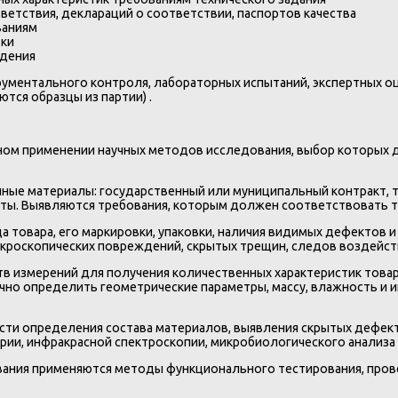
ветствия, деклараций о соответствии, паспортов качества
ваниям
вки
ждения
ументального контроля, лабораторных испытаний, экспертных о
тся образцы из партии) .
мном применении научных методов исследования, выбор которых
нные материалы: государственный или муниципальный контракт, т
ы. Выявляются требования, которым должен соответствовать то
а товара, его маркировки, упаковки, наличия видимых дефектов
икроскопических повреждений, скрытых трещин, следов воздейст
в измерений для получения количественных характеристик товар
но определить геометрические параметры, массу, влажность и ин
ти определения состава материалов, выявления скрытых дефект
ии, инфракрасной спектроскопии, микробиологического анализа 
ания применяются методы функционального тестирования, прове