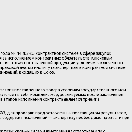
года № 44-ФЗ «О контрактной системе в сфере закупок
ля за исполнением контрактных обязательств. Ключевым
соответствия поставленной продукции условиям заключенного
равовой анализ института экспертизы в контрактной системе,
анизаций, входящих в Союз.
етствия поставленного товара условиям государственного или
включает в себя комплекс мер, реализуемых после заключения
з этапов исполнения контракта является приемка
4-ФЗ, для проверки предоставленных поставщиком результатов,
 не содержит исключений — экспертизу необходимо провести при
тизы: своими силами (внутренняя экспертиза) или с