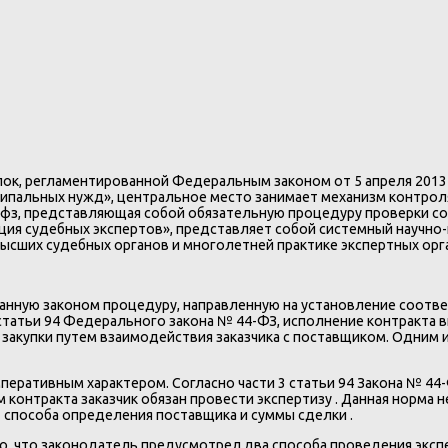
ок, регламентированной Федеральным законом от 5 апреля 2013 
иципальных нужд», центральное место занимает механизм контро
4-фз, представляющая собой обязательную процедуру проверки 
ия судебных экспертов», представляет собой системный научно-п
ысших судебных органов и многолетней практике экспертных орг
ванную законом процедуру, направленную на установление соотв
 статьи 94 Федерального закона № 44-ФЗ, исполнение контракта 
закупки путем взаимодействия заказчика с поставщиком. Одним и
перативным характером. Согласно части 3 статьи 94 Закона № 4
 контракта заказчик обязан провести экспертизу . Данная норма
т способа определения поставщика и суммы сделки .
, что законодатель предусмотрел два способа проведения экспер