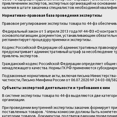
привлечением экспертов, экспертных организаций на основании 
наличия в штате заказчика специалистов необходимой квалифик
Нормативно-правовая база проведения экспертизы
Правовое регулирование экспертизы товара по 44-фз обеспечив
Федеральный закон от 5 апреля 2013 года № 44-ФЗ «О контрактн
основополагающим документом, устанавливающим обязательност
регламентирует процедуру приемки и экспертизы .
Кодекс Российской Федерации об административных правонаруше
предусматривает административный штраф за несоблюдение треб
привлечь экспертов .
Гражданский кодекс Российской Федерации определяет общие пол
ненадлежащего качества. Нормы ГК РФ применяются субсидиарн
Подзаконные нормативные акты, включая письма Министерства
частности, Письмо Минфина России от 06.07.2020 № 24-03-08/5
Субъекты экспертной деятельности и требования к ним
В системе экспертизы товара по 44-фз выделяются две категори
организации.
При проведении внутренней экспертизы заказчик формирует пр
поставленных товаров . Члены комиссии должны быть компетен
категории товаров. Документом, подтверждающим проведение э