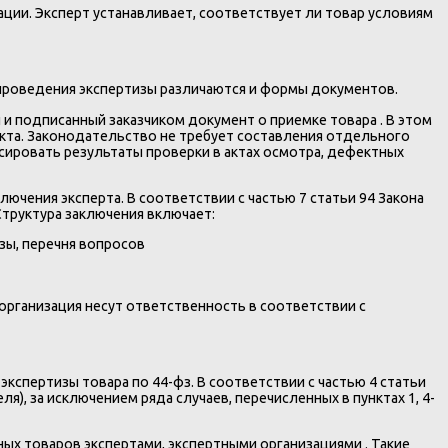
ции. Эксперт устанавливает, соответствует ли товар условиям
 проведения экспертизы различаются и формы документов.
 подписанный заказчиком документ о приемке товара . В этом
кта. Законодательство не требует составления отдельного
сировать результаты проверки в актах осмотра, дефектных
чения эксперта. В соответствии с частью 7 статьи 94 Закона
труктура заключения включает:
зы, перечня вопросов
организация несут ответственность в соответствии с
экспертизы товара по 44-фз. В соответствии с частью 4 статьи
), за исключением ряда случаев, перечисленных в пунктах 1, 4-
х товаров экспертами, экспертными организациями . Такие