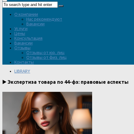
О компании
Нас рекомендуют
Вакансии
Услуги
Цены
Консультация
Вакансии
Отзывы
Отзывы от юр. лиц
Отзывы от физ. лиц
Контакты
LIBRARY
▶️ Экспертиза товара по 44-фз: правовые аспекты