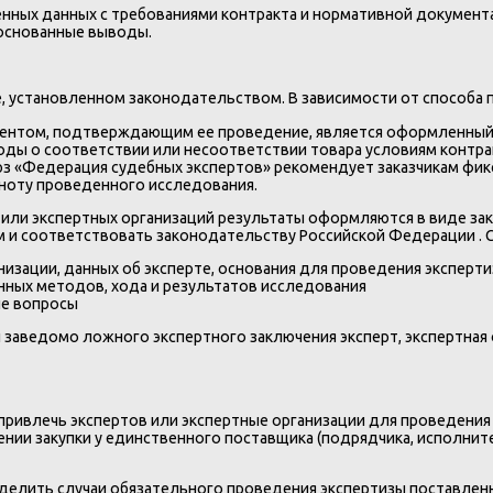
нных данных с требованиями контракта и нормативной документа
боснованные выводы.
е, установленном законодательством. В зависимости от способа
ментом, подтверждающим ее проведение, является оформленный и
ды о соответствии или несоответствии товара условиям контра
юз «Федерация судебных экспертов» рекомендует заказчикам фик
ноту проведенного исследования.
ли экспертных организаций результаты оформляются в виде заклю
и соответствовать законодательству Российской Федерации . С
низации, данных об эксперте, основания для проведения эксперти
нных методов, хода и результатов исследования
ые вопросы
заведомо ложного экспертного заключения эксперт, экспертная 
 привлечь экспертов или экспертные организации для проведения 
нии закупки у единственного поставщика (подрядчика, исполнителя
делить случаи обязательного проведения экспертизы поставленны