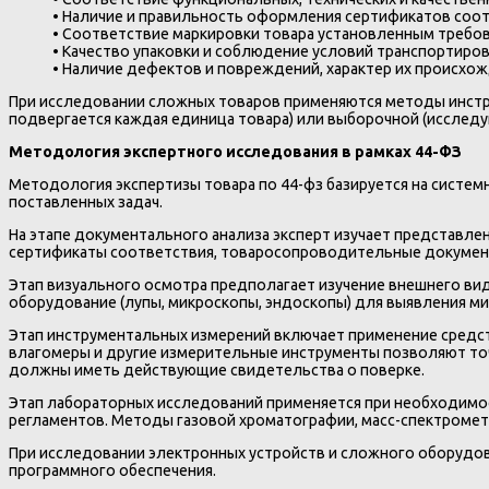
• Наличие и правильность оформления сертификатов соот
• Соответствие маркировки товара установленным требо
• Качество упаковки и соблюдение условий транспортиро
• Наличие дефектов и повреждений, характер их происхо
При исследовании сложных товаров применяются методы инстр
подвергается каждая единица товара) или выборочной (исследую
Методология экспертного исследования в рамках 44-ФЗ
Методология экспертизы товара по 44-фз базируется на систе
поставленных задач.
На этапе документального анализа эксперт изучает представле
сертификаты соответствия, товаросопроводительные документ
Этап визуального осмотра предполагает изучение внешнего вид
оборудование (лупы, микроскопы, эндоскопы) для выявления м
Этап инструментальных измерений включает применение средст
влагомеры и другие измерительные инструменты позволяют точ
должны иметь действующие свидетельства о поверке.
Этап лабораторных исследований применяется при необходимос
регламентов. Методы газовой хроматографии, масс-спектрометр
При исследовании электронных устройств и сложного оборудов
программного обеспечения.