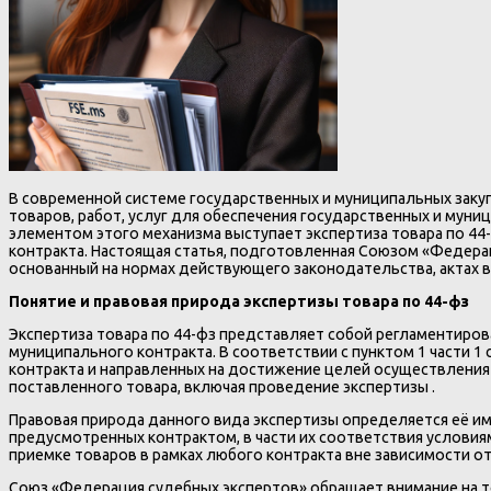
В современной системе государственных и муниципальных закуп
товаров, работ, услуг для обеспечения государственных и мун
элементом этого механизма выступает экспертиза товара по 4
контракта. Настоящая статья, подготовленная Союзом «Федерац
основанный на нормах действующего законодательства, актах в
Понятие и правовая природа экспертизы товара по 44-фз
Экспертиза товара по 44-фз представляет собой регламентиро
муниципального контракта. В соответствии с пунктом 1 части 1
контракта и направленных на достижение целей осуществления 
поставленного товара, включая проведение экспертизы .
Правовая природа данного вида экспертизы определяется её им
предусмотренных контрактом, в части их соответствия условиям
приемке товаров в рамках любого контракта вне зависимости о
Союз «Федерация судебных экспертов» обращает внимание на то