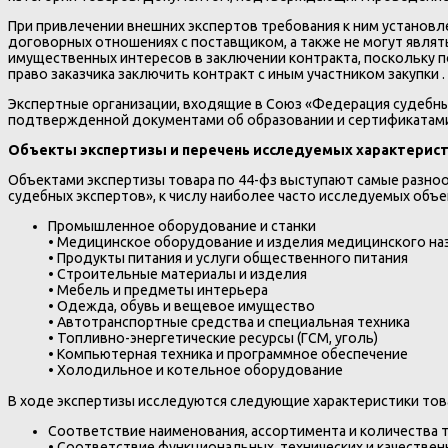
При привлечении внешних экспертов требования к ним установле
договорных отношениях с поставщиком, а также не могут являт
имущественных интересов в заключении контракта, поскольку п
право заказчика заключить контракт с иным участником закупки .
Экспертные организации, входящие в Союз «Федерация судебны
подтвержденной документами об образовании и сертификатами, 
Объекты экспертизы и перечень исследуемых характерис
Объектами экспертизы товара по 44-фз выступают самые разно
судебных экспертов», к числу наиболее часто исследуемых объе
Промышленное оборудование и станки
• Медицинское оборудование и изделия медицинского на
• Продукты питания и услуги общественного питания
• Строительные материалы и изделия
• Мебель и предметы интерьера
• Одежда, обувь и вещевое имущество
• Автотранспортные средства и специальная техника
• Топливно-энергетические ресурсы (ГСМ, уголь)
• Компьютерная техника и программное обеспечение
• Холодильное и котельное оборудование
В ходе экспертизы исследуются следующие характеристики тов
Соответствие наименования, ассортимента и количества 
• Соответствие функциональных, технических и качествен