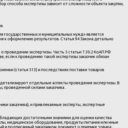
бор способа экспертизы зависит от сложности объекта закупки,
я.
ния государственных и муниципальных нужд» является
я к оформлению результатов. Статья 94 Закона детально
 проведении экспертизы. Часть 5 статьи 7.30.2 КоАП РФ
, если к проведению такой экспертизы заказчик обязан
иемки (статья 513) и последствиях поставки товаров
 детализируют отдельные аспекты проведения экспертизы. В
, проведенной силами заказчика .
ики заказчика), и привлекаемые эксперты, экспертные
обладающих достаточными знаниями для оценки качества
лы, медицинское оборудование, продукты питания или иные
 и подписанный заказчиком документ о приемке товара .