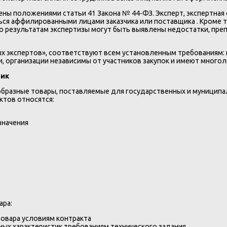
ны положениями статьи 41 Закона № 44-ФЗ. Эксперт, экспертная 
ься аффилированными лицами заказчика или поставщика . Кроме т
о результатам экспертизы могут быть выявлены недостатки, пре
х экспертов», соответствуют всем установленным требованиям:
организации независимы от участников закупок и имеют многоле
тик
образные товары, поставляемые для государственных и муниципа
ктов относятся:
значения
ара:
товара условиям контракта
ных характеристик требованиям технического задания