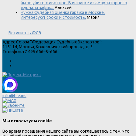
было убито животное. В выписке из амбулаторного
журнала зафик...
Алексей
Нужна Судебная оценка гаража в Москве.
Интересуют сроки и стоимость.
Мария
Вступить в ФСЭ
Адрес
Союза "Федерация Судебных Экспертов"
:
115114
,
Москва
,
Кожевнический проезд, д. 3
Телефон:
+7 495 666–5–666
info@fse.ms
Мы используем cookie
Во время посещения нашего сайта вы соглашаетесь с тем, что