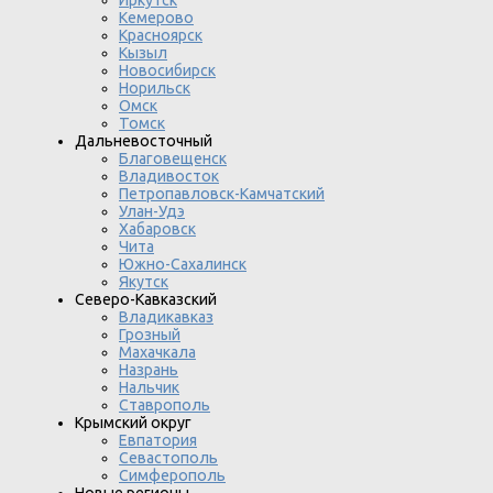
Иркутск
Кемерово
Красноярск
Кызыл
Новосибирск
Норильск
Омск
Томск
Дальневосточный
Благовещенск
Владивосток
Петропавловск-Камчатский
Улан-Удэ
Хабаровск
Чита
Южно-Сахалинск
Якутск
Северо-Кавказский
Владикавказ
Грозный
Махачкала
Назрань
Нальчик
Ставрополь
Крымский округ
Евпатория
Севастополь
Симферополь