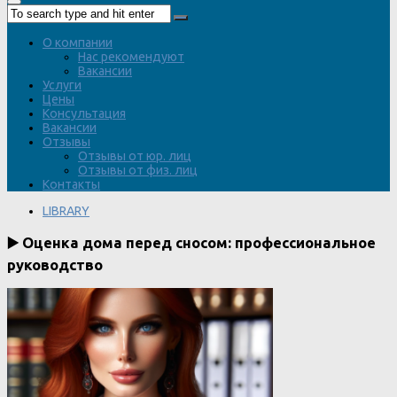
О компании
Нас рекомендуют
Вакансии
Услуги
Цены
Консультация
Вакансии
Отзывы
Отзывы от юр. лиц
Отзывы от физ. лиц
Контакты
LIBRARY
▶️ Оценка дома перед сносом: профессиональное
руководство