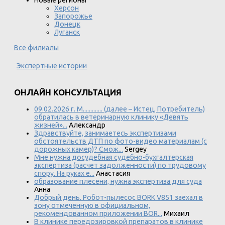
Новые регионы
Херсон
Запорожье
Донецк
Луганск
Все филиалы
Экспертные истории
ОНЛАЙН КОНСУЛЬТАЦИЯ
09.02.2026 г. М............. (далее – Истец, Потребитель)
обратилась в ветеринарную клинику «Девять
жизней»...
Александр
Здравствуйте, занимаетесь экспертизами
обстоятельств ДТП по фото-видео материалам (с
дорожных камер)? Смож...
Sergey
Мне нужна досудебная судебно-бухгалтерская
экспертиза (расчет задолженности) по трудовому
спору. На руках е...
Анастасия
образование плесени, нужна экспертиза для суда
Анна
Добрый день. Робот-пылесос BORK V851 заехал в
зону отмеченную в официальном,
рекомендованном приложении BOR...
Михаил
В клинике передозировкой препаратов в клинике