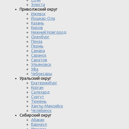
Сочи
Элиста
Приволжский округ
Ижевск
Йошкар-Ола
Казань
Киров
Нижний Новгород
Оренбург
Пенза
Пермь
Самара
Саранск
Саратов
Ульяновск
Уфа
Чебоксары
Уральский округ
Екатеринбург
Курган
Салехард
Сургут
Тюмень
Ханты-Мансийск
Челябинск
Сибирский округ
Абакан
Барнаул