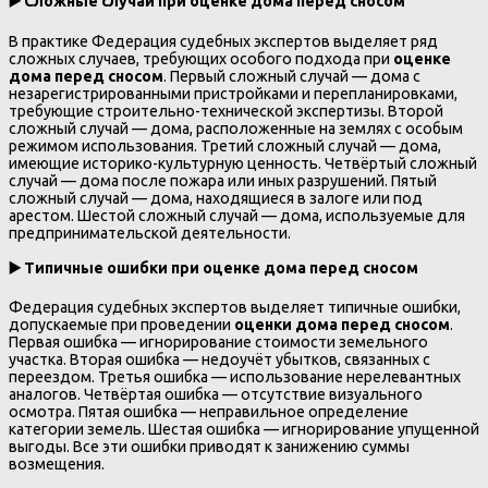
▶️
Сложные случаи при оценке дома перед сносом
В практике Федерация судебных экспертов выделяет ряд
сложных случаев, требующих особого подхода при
оценке
дома перед сносом
. Первый сложный случай — дома с
незарегистрированными пристройками и перепланировками,
требующие строительно-технической экспертизы. Второй
сложный случай — дома, расположенные на землях с особым
режимом использования. Третий сложный случай — дома,
имеющие историко-культурную ценность. Четвёртый сложный
случай — дома после пожара или иных разрушений. Пятый
сложный случай — дома, находящиеся в залоге или под
арестом. Шестой сложный случай — дома, используемые для
предпринимательской деятельности.
▶️
Типичные ошибки при оценке дома перед сносом
Федерация судебных экспертов выделяет типичные ошибки,
допускаемые при проведении
оценки дома перед сносом
.
Первая ошибка — игнорирование стоимости земельного
участка. Вторая ошибка — недоучёт убытков, связанных с
переездом. Третья ошибка — использование нерелевантных
аналогов. Четвёртая ошибка — отсутствие визуального
осмотра. Пятая ошибка — неправильное определение
категории земель. Шестая ошибка — игнорирование упущенной
выгоды. Все эти ошибки приводят к занижению суммы
возмещения.