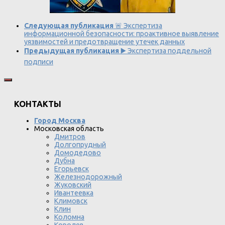
Следующая публикация
🚨 Экспертиза
информационной безопасности: проактивное выявление
уязвимостей и предотвращение утечек данных
Предыдущая публикация
▶️ Экспертиза поддельной
подписи
КОНТАКТЫ
Город Москва
Московская область
Дмитров
Долгопрудный
Домодедово
Дубна
Егорьевск
Железнодорожный
Жуковский
Ивантеевка
Климовск
Клин
Коломна