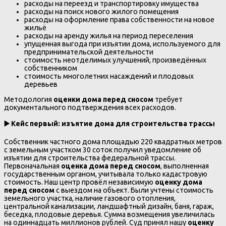
расходы на переезд и транспортировку имущества
расходы на поиск нового жилого помещения
расходы на оформление права собственности на новое
жильё
расходы на аренду жилья на период переселения
упущенная выгода при изъятии дома, используемого для
предпринимательской деятельности
стоимость неотделимых улучшений, произведённых
собственником
стоимость многолетних насаждений и плодовых
деревьев
Методология
оценки дома перед сносом
требует
документального подтверждения всех расходов.
▶️
Кейс первый: изъятие дома для строительства трассы
Собственник частного дома площадью 220 квадратных метров
с земельным участком 30 соток получил уведомление об
изъятии для строительства федеральной трассы.
Первоначальная
оценка дома перед сносом
, выполненная
государственным органом, учитывала только кадастровую
стоимость. Наш центр провёл независимую
оценку дома
перед сносом
с выездом на объект. Были учтены стоимость
земельного участка, наличие газового отопления,
центральной канализации, ландшафтный дизайн, баня, гараж,
беседка, плодовые деревья. Сумма возмещения увеличилась
на одиннадцать миллионов рублей. Суд принял нашу
оценку