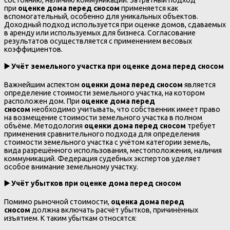
состоянию, наличию коммуникаций. Затратный подход
при
оценке дома перед сносом
применяется как
вспомогательный, особенно для уникальных объектов.
Доходный подход используется при оценке домов, сдаваемых
в аренду или используемых для бизнеса. Согласование
результатов осуществляется с применением весовых
коэффициентов.
▶️
Учёт земельного участка при оценке дома перед сносом
Важнейшим аспектом
оценки дома перед сносом
является
определение стоимости земельного участка, на котором
расположен дом. При
оценке дома перед
сносом
необходимо учитывать, что собственник имеет право
на возмещение стоимости земельного участка в полном
объёме. Методология
оценки дома перед сносом
требует
применения сравнительного подхода для определения
стоимости земельного участка с учётом категории земель,
вида разрешённого использования, местоположения, наличия
коммуникаций. Федерация судебных экспертов уделяет
особое внимание земельному участку.
▶️
Учёт убытков при оценке дома перед сносом
Помимо рыночной стоимости,
оценка дома перед
сносом
должна включать расчёт убытков, причинённых
изъятием. К таким убыткам относятся: