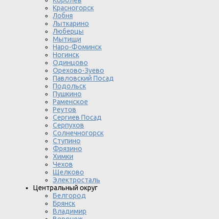
Королев
Красногорск
Лобня
Лыткарино
Люберцы
Мытищи
Наро-Фоминск
Ногинск
Одинцово
Орехово-Зуево
Павловский Посад
Подольск
Пушкино
Раменское
Реутов
Сергиев Посад
Серпухов
Солнечногорск
Ступино
Фрязино
Химки
Чехов
Щелково
Электросталь
Центральный округ
Белгород
Брянск
Владимир