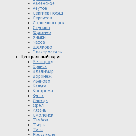
Раменское
Реутов
Сергиев Посад
Серпухов
Солнечногорск
Ступино
Фрязино
Химки
Чехов
Щелково
Электросталь
Центральный округ
Белгород
Брянск
Владимир
Воронеж
Иваново
Калуга
Кострома
Курск
Липецк
Орел
Рязань
Смоленск
Тамбов
Тверь
Тула
Ярославль