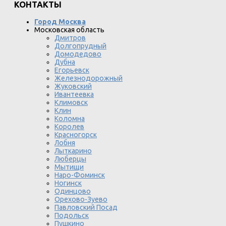
КОНТАКТЫ
Город Москва
Московская область
Дмитров
Долгопрудный
Домодедово
Дубна
Егорьевск
Железнодорожный
Жуковский
Ивантеевка
Климовск
Клин
Коломна
Королев
Красногорск
Лобня
Лыткарино
Люберцы
Мытищи
Наро-Фоминск
Ногинск
Одинцово
Орехово-Зуево
Павловский Посад
Подольск
Пушкино