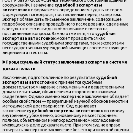
ГОСТ Р 58967-2020 «Оценка технического состояния зданий и
сооружений». Назначение
судебной экспертизы
автостоянок
оформляется определением суда, в котором
формулируются вопросы, поставленные перед экспертом.
Эксперт обязан дать письменное заключение, содержащее
подробное описание проведённого исследования, сделанные
в результате его выводы и обоснование ответов на
поставленные вопросы. Важно отметить, что
судебная
экспертиза автостоянок
может проводиться как
государственными судебными экспертами, так и экспертами
негосударственных учреждений, имеющих соответствующие
лицензии и аттестаты.
▶️
Процессуальный статус заключения эксперта в системе
доказательств
Заключение, подготовленное по результатам
судебной
экспертизы автостоянок
, признаётся судебным
доказательством наравне с письменными и вещественными
доказательствами, объяснениями сторон и показаниями
свидетелей. Однако именно экспертное заключение обладает
особым свойством — презумпцией научной обоснованности и
методической достоверности. Суд оценивает
заключение
судебной экспертизы автостоянок
по своему
внутреннему убеждению, основанному на всестороннем,
полном, объективном и непосредственном исследовании
имеющихся в деле доказательств. При этом суд не вправе
отвергать экспертное заключение без его критической оценки