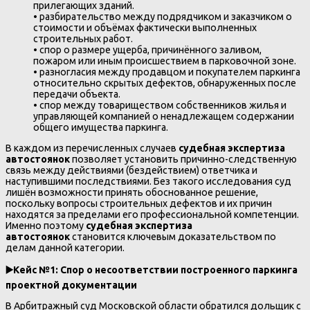
прилегающих зданий.
• разбирательство между подрядчиком и заказчиком о
стоимости и объёмах фактически выполненных
строительных работ.
• спор о размере ущерба, причинённого заливом,
пожаром или иным происшествием в парковочной зоне.
• разногласия между продавцом и покупателем паркинга
относительно скрытых дефектов, обнаруженных после
передачи объекта.
• спор между товариществом собственников жилья и
управляющей компанией о ненадлежащем содержании
общего имущества паркинга.
В каждом из перечисленных случаев
судебная экспертиза
автостоянок
позволяет установить причинно-следственную
связь между действиями (бездействием) ответчика и
наступившими последствиями. Без такого исследования суд
лишён возможности принять обоснованное решение,
поскольку вопросы строительных дефектов и их причин
находятся за пределами его профессиональной компетенции.
Именно поэтому
судебная экспертиза
автостоянок
становится ключевым доказательством по
делам данной категории.
▶️
Кейс №1: Спор о несоответствии построенного паркинга
проектной документации
В Арбитражный суд Московской области обратился дольщик с