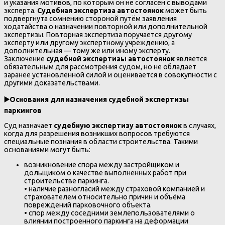
и указания мотивов, по которым он не согласен с выводами
эксперта.
Судебная экспертиза автостоянок
может быть
подвергнута сомнению стороной путём заявления
ходатайства о назначении повторной или дополнительной
экспертизы. Повторная экспертиза поручается другому
эксперту или другому экспертному учреждению, а
дополнительная — тому же или иному эксперту.
Заключение
судебной экспертизы автостоянок
является
обязательным для рассмотрения судом, но не обладает
заранее установленной силой и оценивается в совокупности с
другими доказательствами.
▶️
Основания для назначения судебной экспертизы
паркингов
Суд назначает
судебную экспертизу автостоянок
в случаях,
когда для разрешения возникших вопросов требуются
специальные познания в области строительства. Такими
основаниями могут быть:
возникновение спора между застройщиком и
дольщиком о качестве выполненных работ при
строительстве паркинга.
• наличие разногласий между страховой компанией и
страхователем относительно причин и объёма
повреждений парковочного объекта.
• спор между соседними землепользователями о
влиянии построенного паркинга на деформации