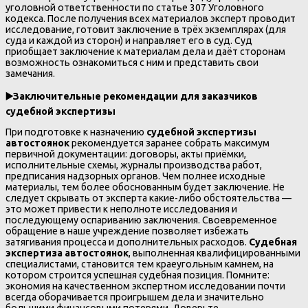
уголовной ответственности по статье 307 Уголовного
кодекса. После получения всех материалов эксперт проводит
исследование, готовит заключение в трёх экземплярах (для
суда и каждой из сторон) и направляет его в суд. Суд
приобщает заключение к материалам дела и даёт сторонам
возможность ознакомиться с ним и представить свои
замечания.
▶️
Заключительные рекомендации для заказчиков
судебной экспертизы
При подготовке к назначению
судебной экспертизы
автостоянок
рекомендуется заранее собрать максимум
первичной документации: договоры, акты приёмки,
исполнительные схемы, журналы производства работ,
предписания надзорных органов. Чем полнее исходные
материалы, тем более обоснованным будет заключение. Не
следует скрывать от эксперта какие-либо обстоятельства —
это может привести к неполноте исследования и
последующему оспариванию заключения. Своевременное
обращение в наше учреждение позволяет избежать
затягивания процесса и дополнительных расходов.
Судебная
экспертиза автостоянок
, выполненная квалифицированными
специалистами, становится тем краеугольным камнем, на
котором строится успешная судебная позиция. Помните:
экономия на качественном экспертном исследовании почти
всегда оборачивается проигрышем дела и значительно
большими финансовыми потерями. Доверьте