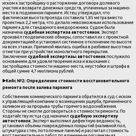
иском к застройщику о расторжении договора долевого
участия и возврате денежных средств, уплаченных за машино-
место в подземном паркинге. Истец утверждал, что
фактическая высота проезда составила 1,85 метра вместо
проектных 2,2 метра, что делало невозможным использование
паркинга для стандарного внедорожника. Судом была
назначена
судебная экспертиза автостоянок
. Эксперт
произвёл геодезические обмеры, сопоставил их с проектной
документацией и установил системное отклонение по высоте
на всех этажах. Причиной явилась ошибка в разбивке высотных
отметок при устройстве монолитного перекрытия.
Заключение
судебной экспертизы автостоянок
послужило
основанием для удовлетворения иска и взыскания с
застройщика стоимости машино-места, неустойки и штрафа в
общей сумме 4,7 миллиона рублей.
▶️
Кейс №2: Определение стоимости восстановительного
ремонта после залива паркинга
Собственник коммерческого паркинга обратился в суд с иском
к управляющей компании о возмещении ущерба, причинённого
заливом из-за прорыва трубы горячего водоснабжения.
Стороны не смогли договориться о стоимости ремонта. По
ходатайству истца суд назначил
судебную экспертизу
автостоянок
. Эксперт выполнил дефектную ведомость,
установил объёмы повреждённых покрытий (наливной пол,
штукатурка стен, потолочные панели) и рассчитал стоимость
восстановительных работ по единичным расценкам из