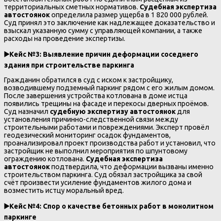
территориальных сметных нормативов.
Судебная экспертиза
автостоянок
определила размер ущерба в 1 820 000 рублей.
Суд принял это заключение как надлежащее доказательство и
взыскал указанную сумму с управляющей компании, а также
расходы на проведение экспертизы.
▶️
Кейс №3: Выявление причин деформации соседнего
здания при строительстве паркинга
Гражданин обратился в суд с иском к застройщику,
возводившему подземный паркинг рядом с его жилым домом.
После завершения устройства котлована в доме истца
появились трещины на фасаде и перекосы дверных проёмов.
Суд назначил
судебную экспертизу автостоянок
для
установления причинно-следственной связи между
строительными работами и повреждениями. Эксперт провёл
геодезический мониторинг осадок фундаментов,
проанализировал проект производства работ и установил, что
застройщик не выполнил мероприятия по шпунтовому
ограждению котлована.
Судебная экспертиза
автостоянок
подтвердила, что деформации вызваны именно
строительством паркинга. Суд обязал застройщика за свой
счёт произвести усиление фундаментов жилого дома и
возместить истцу моральный вред.
▶️
Кейс №4: Спор о качестве бетонных работ в монолитном
паркинге