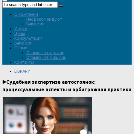
О компании
Нас рекомендуют
Вакансии
Услуги
Цены
Консультация
Вакансии
Отзывы
Отзывы от юр. лиц
Отзывы от физ. лиц
Контакты
LIBRARY
▶️Судебная экспертиза автостоянок:
процессуальные аспекты и арбитражная практика