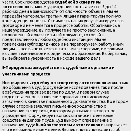
части. Срок производства
судебной экспертизы
автостоянок
в нашем учреждении составляет от 5 до 14
рабочих дней в зависимости от сложности объекта. Мы не
передаём материалы третьим лицам и гарантируем полную
конфиденциальность. Стоимость наших услуг фиксируется в
договоре и не меняется в процессе работы. Обратившись в
наше учреждение, вы получаете не просто заключение, а
полноценный доказательный документ, готовый к
представлению в любой судебной инстанции. Мы не
привлекаем субподрядчиков и не перепоручаем работу иным
лицам — всё выполняется штатными экспертами, имеющими
высшее техническое и юридическое образование. Выбирая нас,
вы выбираете уверенность в исходе вашего дела.
▶️
Порядок взаимодействия с судебными органами и
участниками процесса
Инициировать
судебную экспертизу автостоянок
можно как
до обращения в суд (досудебное исследование), так и после
возбуждения производства по делу. В первом случае
подготовленное заключение прилагается к исковому
заявлению в качестве письменного доказательства. Во втором
случае сторона заявляет письменное ходатайство о
назначении экспертизы, в котором указывает экспертное
учреждение, формулирует вопросы и вносит денежные
средства на депозит суда. Суд выносит определение о
назначении
судебной экспертизы автостоянок
и направляет
его в выбранное учреждение. Эксперт предупреждается об