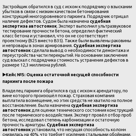
Застройщик обратился в суд с иском к подрядчику о взыскании
убытков в связи с низким качеством бетонирования
конструкций многоуровневого паркинга. Подрядчик отрицал
наличие дефектов. Судом была назначена
судебная
экспертиза автостоянок
. Эксперт выполнил ультразвуковое
тестирование прочности бетона, определил фактический
класс бетона и установил, что он не соответствует
проектному (В25 вместо В35). Также были выявлены раковины
и непровары в зонах армирования.
Судебная экспертиза
автостоянок
сделала вывод о необходимости демонтажа и
переустройства части перекрытий. На основании заключения
суд взыскал с подрядчика стоимость устранения дефектов в
размере 12,3 миллиона рублей.
▶️
Кейс №5: Оценка остаточной несущей способности
паркинга после пожара
Владелец паркинга обратился в суд с иском к арендатору, по
вине которого произошёл пожар. Страховая компания
выплатила возмещение, но этих средств не хватило на полное
восстановление. Была назначена
судебная экспертиза
автостоянок
для оценки технического состояния конструкций
после термического воздействия. Эксперт провёл отбор проб
бетона, исследовал степень карбонизации и остаточную
прочность арматуры.
Судебная экспертиза
автостоянок
установила, что несущая способность колонн
снизилась на 40%, что требует усиления стальными обоймами.