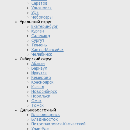
Саратов
Ульяновск
Уфа
Чебоксары
Уральский округ
Екатеринбург
Курган
Салехард
Сургут
Тюмень
Ханты-Мансийск
Челябинск
Сибирский округ
Абакан
Барнаул
Иркутск
Кемерово
Красноярск
Кызыл
Новосибирск
Норильск
Омск
Томск
Дальневосточный
Благовещенск
Владивосток
Петропавловск-Камчатский
Улан-Удэ