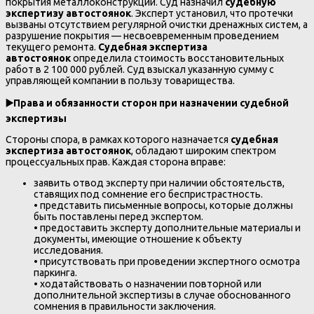
покрытия металлоконструкций. Суд назначил
судебную
экспертизу автостоянок
. Эксперт установил, что протечки
вызваны отсутствием регулярной очистки дренажных систем, а
разрушение покрытия — несвоевременным проведением
текущего ремонта.
Судебная экспертиза
автостоянок
определила стоимость восстановительных
работ в 2 100 000 рублей. Суд взыскал указанную сумму с
управляющей компании в пользу товарищества.
▶️
Права и обязанности сторон при назначении судебной
экспертизы
Стороны спора, в рамках которого назначается
судебная
экспертиза автостоянок
, обладают широким спектром
процессуальных прав. Каждая сторона вправе:
заявить отвод эксперту при наличии обстоятельств,
ставящих под сомнение его беспристрастность.
• представить письменные вопросы, которые должны
быть поставлены перед экспертом.
• предоставить эксперту дополнительные материалы и
документы, имеющие отношение к объекту
исследования.
• присутствовать при проведении экспертного осмотра
паркинга.
• ходатайствовать о назначении повторной или
дополнительной экспертизы в случае обоснованного
сомнения в правильности заключения.