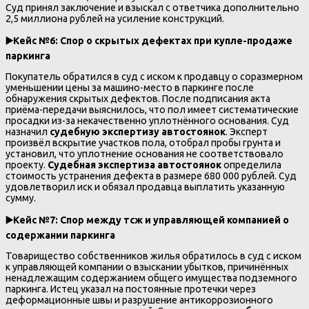
Суд принял заключение и взыскал с ответчика дополнительно
2,5 миллиона рублей на усиление конструкций.
▶️
Кейс №6: Спор о скрытых дефектах при купле-продаже
паркинга
Покупатель обратился в суд с иском к продавцу о соразмерном
уменьшении цены за машино-место в паркинге после
обнаружения скрытых дефектов. После подписания акта
приёма-передачи выяснилось, что пол имеет систематические
просадки из-за некачественно уплотнённого основания. Суд
назначил
судебную экспертизу автостоянок
. Эксперт
произвёл вскрытие участков пола, отобрал пробы грунта и
установил, что уплотнение основания не соответствовало
проекту.
Судебная экспертиза автостоянок
определила
стоимость устранения дефекта в размере 680 000 рублей. Суд
удовлетворил иск и обязал продавца выплатить указанную
сумму.
▶️
Кейс №7: Спор между тсж и управляющей компанией о
содержании паркинга
Товарищество собственников жилья обратилось в суд с иском
к управляющей компании о взыскании убытков, причинённых
ненадлежащим содержанием общего имущества подземного
паркинга. Истец указал на постоянные протечки через
деформационные швы и разрушение антикоррозионного