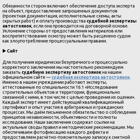
Обязанности сторон включают обеспечение доступа эксперта
на объект, предоставление запрошенных документов
(проектная документация, исполнительные схемы, акты
скрытых работ) и оплату производства
судебной экспертизы
автостоянок
, если она проводится на договорной основе.
Уклонение стороны от предоставления материалов или
воспрепятствование осмотру может быть расценено судом
как злоупотребление процессуальными правами.
▶️
Сайт
Для получения юридически безупречного и процессуально
корректного заключения мы настоятельно рекомендуем
заказать
судебную экспертизу автостоянок
на нашем
официальном сайте —
судебная экспертиза автостоянок
.
Именно в нашем учреждении работают эксперты,
аттестованные по специальности 16.1 «Исследование
строительных объектов и территории, функционально
связанной с ними, в том числе с целью проведения их оценки».
Каждый эксперт имеет действующий квалификационный
сертификат и опыт участия в арбитражных и гражданских
процессах. Мы даём письменное обязательство о соблюдении
принципов независимости, объективности и полноты
исследования. Наши заключения содержат ссылки на
актуальные своды правил и методические рекомендации. Мы
обеспечиваем фотофиксацию каждого дефекта и
предоставляем расчётно-пояснительную записку к сметной