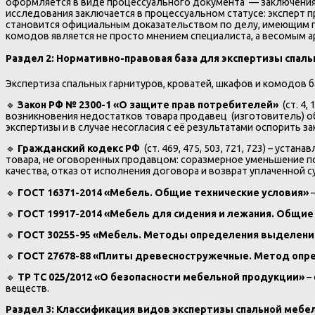
оформляется в виде процессуального документа — заключения 
исследования заключается в процессуальном статусе: эксперт 
становится официальным доказательством по делу, имеющим пр
комодов является не просто мнением специалиста, а весомым а
Раздел 2: Нормативно-правовая база для экспертизы спал
Экспертиза спальных гарнитуров, кроватей, шкафов и комодов 
🔹
Закон РФ № 2300-1 «О защите прав потребителей»
(ст. 4,
возникновения недостатков товара продавец (изготовитель) об
экспертизы и в случае несогласия с её результатами оспорить з
🔹
Гражданский кодекс РФ
(ст. 469, 475, 503, 721, 723) – уст
товара, не оговоренных продавцом: соразмерное уменьшение п
качества, отказ от исполнения договора и возврат уплаченной с
🔹
ГОСТ 16371-2014 «Мебель. Общие технические условия»
–
🔹
ГОСТ 19917-2014 «Мебель для сидения и лежания. Общие
🔹
ГОСТ 30255-95 «Мебель. Методы определения выделени
🔹
ГОСТ 27678-88 «Плиты древесностружечные. Метод оп
🔹
ТР ТС 025/2012 «О безопасности мебельной продукции»
–
веществ.
Раздел 3: Классификация видов экспертизы спальной мебе