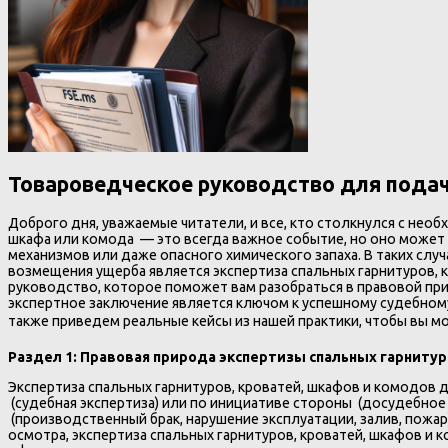
Товароведческое руководство для подач
Доброго дня, уважаемые читатели, и все, кто столкнулся с нео
шкафа или комода — это всегда важное событие, но оно может 
механизмов или даже опасного химического запаха. В таких сл
возмещения ущерба является экспертиза спальных гарнитуров, 
руководство, которое поможет вам разобраться в правовой при
экспертное заключение является ключом к успешному судебному
также приведем реальные кейсы из нашей практики, чтобы вы мог
Раздел 1: Правовая природа экспертизы спальных гарнитур
Экспертиза спальных гарнитуров, кроватей, шкафов и комодов
(судебная экспертиза) или по инициативе стороны (досудебное 
(производственный брак, нарушение эксплуатации, залив, пожа
осмотра, экспертиза спальных гарнитуров, кроватей, шкафов и