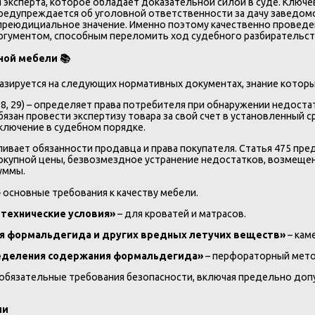
эксперта, которое обладает доказательной силой в суде. Ключе
предупреждается об уголовной ответственности за дачу заведомо
еюдициальное значение. Именно поэтому качественно проведенн
ргументом, способным переломить ход судебного разбирательств
ьной мебели
📚
базируется на следующих нормативных документах, знание котор
 18, 29) – определяет права потребителя при обнаружении недостатк
язан провести экспертизу товара за свой счет в установленный 
аключение в судебном порядке.
анавливает обязанности продавца и права покупателя. Статья 475 
окупной цены, безвозмездное устранение недостатков, возмещен
уммы.
 основные требования к качеству мебели.
 технические условия»
– для кроватей и матрасов.
я формальдегида и других вредных летучих веществ»
– кам
ределения содержания формальдегида»
– перфораторный мето
 обязательные требования безопасности, включая предельно до
ли