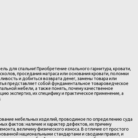
ель для спальни! Приобретение спального гарнитура, кровати,
сколов, проседания матраса или основания кровати, поломки
ливость и добиться возврата денег, замены товара или
статья представляет собой фундаментальное товароведческое
пальной мебели, а также понять, почему качественное
ию экспертиз, их специфику и практическое применение, а
️
едование мебельных изделий, проводимое по определению суда
ых фактов: наличие и характер дефектов, их причину
монта, величину физического износа. В отличие от простого
ированной национальными стандартами и сводами правил, и