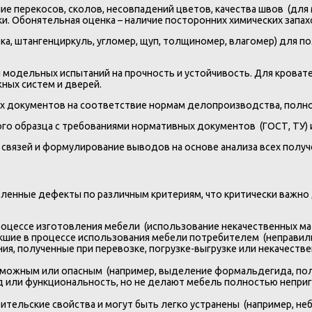
е перекосов, сколов, несовпадений цветов, качества швов (для 
ки. Обонятельная оценка – наличие посторонних химических зап
а, штангенциркуль, угломер, щуп, толщиномер, влагомер) для по
модельных испытаний на прочность и устойчивость. Для кроватей
ных систем и дверей.
х документов на соответствие нормам делопроизводства, полн
о образца с требованиями нормативных документов (ГОСТ, ТУ) 
связей и формулирование выводов на основе анализа всех получ
ленные дефекты по различным критериям, что критически важно 
оцессе изготовления мебели (использование некачественных мат
шие в процессе использования мебели потребителем (неправильн
я, полученные при перевозке, погрузке-выгрузке или некачестве
ожным или опасным (например, выделение формальдегида, полн
 или функциональность, но не делают мебель полностью неприг
ительские свойства и могут быть легко устранены (например, неб