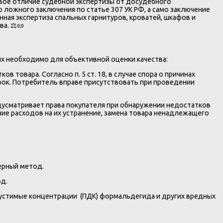
вое отличие судебной экспертизы от досудебного
 ложного заключения по статье 307 УК РФ, а само заключение
ая экспертиза спальных гарнитуров, кроватей, шкафов и
а. ⚖️📜
ых необходимо для объективной оценки качества:
ов товара. Согласно п. 5 ст. 18, в случае спора о причинах
срок. Потребитель вправе присутствовать при проведении
предусматривает права покупателя при обнаружении недостатков
ие расходов на их устранение, замена товара ненадлежащего
ерный метод.
д.
пустимые концентрации (ПДК) формальдегида и других вредных