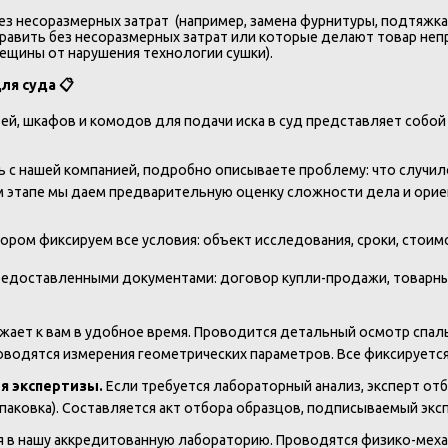
з несоразмерных затрат (например, замена фурнитуры, подтяжка 
авить без несоразмерных затрат или которые делают товар неп
ещины от нарушения технологии сушки).
для суда
📋
ей, шкафов и комодов для подачи иска в суд представляет собо
 с нашей компанией, подробно описываете проблему: что случило
ом этапе мы даем предварительную оценку сложности дела и ори
ром фиксируем все условия: объект исследования, сроки, стоимос
редоставленными документами: договор купли-продажи, товарный 
жает к вам в удобное время. Проводится детальный осмотр спал
водятся измерения геометрических параметров. Все фиксируется
я экспертизы.
Если требуется лабораторный анализ, эксперт от
упаковка). Составляется акт отбора образцов, подписываемый э
в нашу аккредитованную лабораторию. Проводятся физико-механ