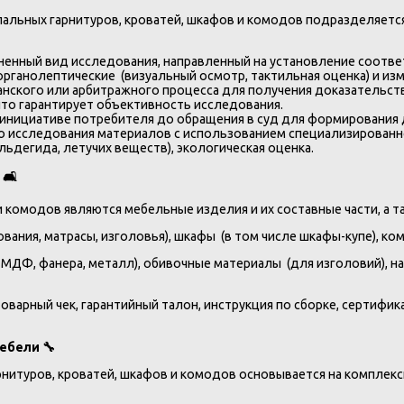
спальных гарнитуров, кроватей, шкафов и комодов подразделяетс
ненный вид исследования, направленный на установление соотве
органолептические (визуальный осмотр, тактильная оценка) и и
анского или арбитражного процесса для получения доказательст
что гарантирует объективность исследования.
инициативе потребителя до обращения в суд для формирования д
 исследования материалов с использованием специализированно
ьдегида, летучих веществ), экологическая оценка.
и
🛋️
и комодов являются мебельные изделия и их составные части, а 
вания, матрасы, изголовья), шкафы (в том числе шкафы-купе), ко
, МДФ, фанера, металл), обивочные материалы (для изголовий), н
варный чек, гарантийный талон, инструкция по сборке, сертифика
мебели
🔧
арнитуров, кроватей, шкафов и комодов основывается на компле