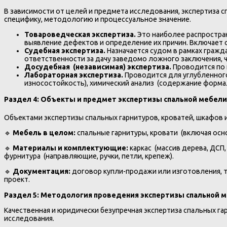
В зависимости от целей и предмета исследования, экспертиза 
специфику, методологию и процессуальное значение.
Товароведческая экспертиза.
Это наиболее распростра
выявление дефектов и определение их причин. Включает 
Судебная экспертиза.
Назначается судом в рамках гражд
ответственности за дачу заведомо ложного заключения, 
Досудебная (независимая) экспертиза.
Проводится по 
Лабораторная экспертиза.
Проводится для углубленного
износостойкость), химический анализ (содержание формал
Раздел 4: Объекты и предмет экспертизы спальной мебел
Объектами экспертизы спальных гарнитуров, кроватей, шкафов 
🔹
Мебель в целом:
спальные гарнитуры, кровати (включая осно
🔹
Материалы и комплектующие:
каркас (массив дерева, ДСП
фурнитура (направляющие, ручки, петли, крепеж).
🔹
Документация:
договор купли-продажи или изготовления, то
проект.
Раздел 5: Методология проведения экспертизы спальной 
Качественная и юридически безупречная экспертиза спальных г
исследования.