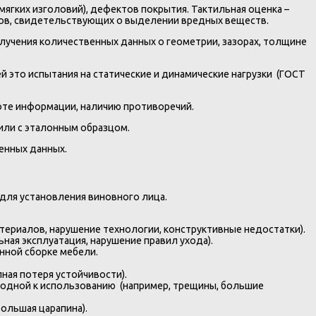
мягких изголовий), дефектов покрытия. Тактильная оценка –
ахов, свидетельствующих о выделении вредных веществ.
лучения количественных данных о геометрии, зазорах, толщине
 это испытания на статические и динамические нагрузки (ГОСТ
оте информации, наличию противоречий.
или с эталонным образцом.
енных данных.
для установления виновного лица.
ериалов, нарушение технологии, конструктивные недостатки).
ая эксплуатация, нарушение правил ухода).
нной сборке мебели.
ая потеря устойчивости).
одной к использованию (например, трещины, большие
ольшая царапина).