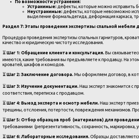
По возможности устранения:
Устранимые:
дефекты, которые можно исправить бе
Неустранимые:
дефекты, которые невозможно испр
выделение формальдегида, деформация каркаса, тр
Раздел 7: Этапы проведения экспертизы спальной мебели 
Процедура проведения экспертизы спальных гарнитуров, кроват
качество и юридическую чистоту исследования.
⏳
Шаг 1: Обращение клиента и консультация.
Вы связываетесь
имеются, какие требования вы предъявляете к продавцу. На эт
кроватей, шкафов и комодов.
⏳
Шаг 2: Заключение договора.
Мы оформляем договор, в кото
⏳
Шаг 3: Изучение документации.
Наш эксперт знакомится с п
соответствия, переписка с продавцом.
⏳
Шаг 4: Выезд эксперта и осмотр мебели.
Наш эксперт приез
трещины, отслоения, потертости, повреждения механизмов. Про
⏳
Шаг 5: Отбор образцов проб (материалов) для проведени
требованиями (репрезентативность, сохранность, маркировка, 
⏳
Шаг 6: Лабораторные исследования.
Образцы доставляются 