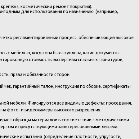
крепежа, косметический ремонт покрытия).
ригодным для использования по назначению (например,
й четко регламентированный процесс, обеспечивающий высокое
сь с мебелью, когда она была куплена, какие документы
ентировочную стоимость экспертизы спальных гарнитуров,
ть, права и обязанности сторон.
чек, гарантийный талон, инструкция по сборке, сертификаты
ьной мебели. Фиксируются все видимые дефекты: проседания,
 на фото- и видеокамеры высокого разрешения.
бирает образцы материалов в соответствии с методическими
кспертом и присутствующими заинтересованными лицами.
ические испытания (определение плотности, упругости,