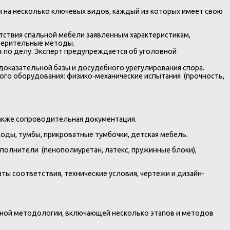
я на несколько ключевых видов, каждый из которых имеет свою
тствия спальной мебели заявленным характеристикам,
змерительные методы.
в по делу. Эксперт предупреждается об уголовной
оказательной базы и досудебного урегулирования спора.
го оборудования: физико-механические испытания (прочность,
также сопроводительная документация.
моды, тумбы, прикроватные тумбочки, детская мебель.
аполнители (пенополиуретан, латекс, пружинные блоки),
ты соответствия, технические условия, чертежи и дизайн-
ксной методологии, включающей несколько этапов и методов