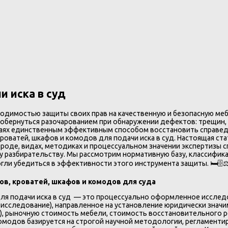
и иска в суд
бходимостью защиты своих прав на качественную и безопасную меб
обернуться разочарованием при обнаружении дефектов: трещин, 
учаях единственным эффективным способом восстановить справед
кроватей, шкафов и комодов для подачи иска в суд. Настоящая 
роде, видах, методиках и процессуальном значении экспертизы с
 разбирательству. Мы рассмотрим нормативную базу, классификац
ли убедиться в эффективности этого инструмента защиты. 🛏️🗄️⚖
ов, кроватей, шкафов и комодов для суда
 для подачи иска в суд — это процессуально оформленное иссл
исследование), направленное на установление юридически значим
р), рыночную стоимость мебели, стоимость восстановительного ре
 комодов базируется на строгой научной методологии, регламент