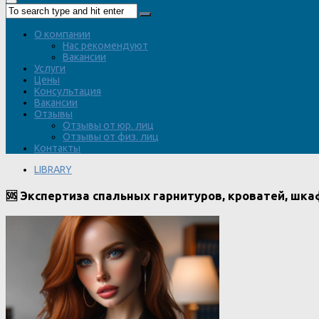
О компании
Нас рекомендуют
Вакансии
Услуги
Цены
Консультация
Вакансии
Отзывы
Отзывы от юр. лиц
Отзывы от физ. лиц
Контакты
LIBRARY
🆘 Экспертиза спальных гарнитуров, кроватей, шка