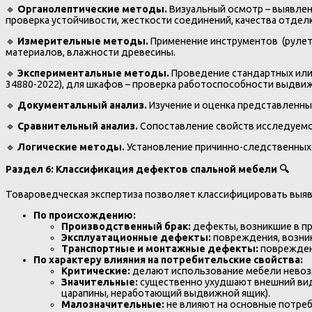
🔹
Органолептические методы.
Визуальный осмотр – выявлени
проверка устойчивости, жесткости соединений, качества отдел
🔹
Измерительные методы.
Применение инструментов (рулетк
материалов, влажности древесины.
🔹
Экспериментальные методы.
Проведение стандартных или 
34880-2022), для шкафов – проверка работоспособности выдвиж
🔹
Документальный анализ.
Изучение и оценка представленны
🔹
Сравнительный анализ.
Сопоставление свойств исследуемог
🔹
Логические методы.
Установление причинно-следственных 
Раздел 6: Классификация дефектов спальной мебели
🔍
Товароведческая экспертиза позволяет классифицировать выяв
По происхождению:
Производственный брак:
дефекты, возникшие в пр
Эксплуатационные дефекты:
повреждения, возник
Транспортные и монтажные дефекты:
повреждени
По характеру влияния на потребительские свойства:
Критические:
делают использование мебели невозм
Значительные:
существенно ухудшают внешний вид
царапины, неработающий выдвижной ящик).
Малозначительные:
не влияют на основные потреб