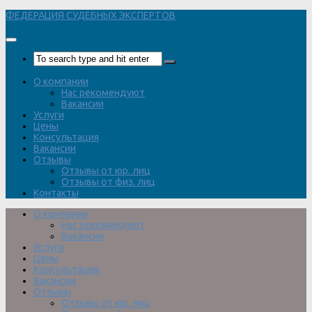
Перейти
ФЕДЕРАЦИЯ СУДЕБНЫХ ЭКСПЕРТОВ
к
содержимому
О компании
Нас рекомендуют
Вакансии
Услуги
Цены
Консультация
Вакансии
Отзывы
Отзывы от юр. лиц
Отзывы от физ. лиц
Контакты
О компании
Нас рекомендуют
Вакансии
Услуги
Цены
Консультация
Вакансии
Отзывы
Отзывы от юр. лиц