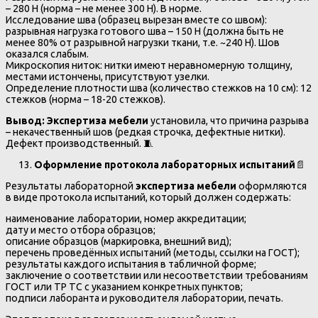
– 280 Н (норма – не менее 300 Н). В норме.
Исследование шва (образец вырезан вместе со швом):
разрывная нагрузка готового шва – 150 Н (должна быть не
менее 80% от разрывной нагрузки ткани, т.е. ~240 Н). Шов
оказался слабым.
Микроскопия ниток: нитки имеют неравномерную толщину,
местами истончены, присутствуют узелки.
Определение плотности шва (количество стежков на 10 см): 12
стежков (норма – 18-20 стежков).
Вывод:
Экспертиза мебели
установила, что причина разрыва
– некачественный шов (редкая строчка, дефектные нитки).
Дефект производственный. 🧵
Оформление протокола лабораторных испытаний
📄
Результаты лабораторной
экспертиза мебели
оформляются
в виде протокола испытаний, который должен содержать:
наименование лаборатории, номер аккредитации;
дату и место отбора образцов;
описание образцов (маркировка, внешний вид);
перечень проведённых испытаний (методы, ссылки на ГОСТ);
результаты каждого испытания в табличной форме;
заключение о соответствии или несоответствии требованиям
ГОСТ или ТР ТС с указанием конкретных пунктов;
подписи лаборанта и руководителя лаборатории, печать.