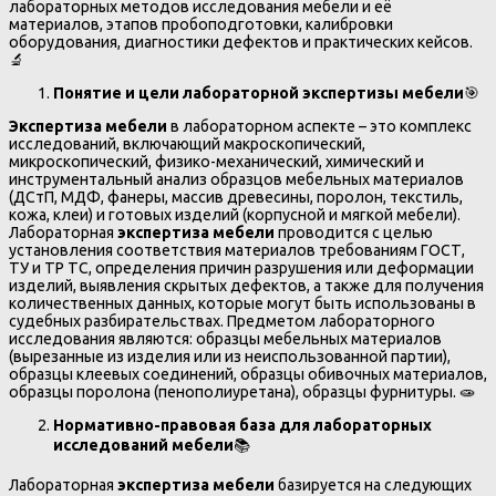
лабораторных методов исследования мебели и её
материалов, этапов пробоподготовки, калибровки
оборудования, диагностики дефектов и практических кейсов.
🔬
Понятие и цели лабораторной экспертизы мебели
🎯
Экспертиза мебели
в лабораторном аспекте – это комплекс
исследований, включающий макроскопический,
микроскопический, физико-механический, химический и
инструментальный анализ образцов мебельных материалов
(ДСтП, МДФ, фанеры, массив древесины, поролон, текстиль,
кожа, клеи) и готовых изделий (корпусной и мягкой мебели).
Лабораторная
экспертиза мебели
проводится с целью
установления соответствия материалов требованиям ГОСТ,
ТУ и ТР ТС, определения причин разрушения или деформации
изделий, выявления скрытых дефектов, а также для получения
количественных данных, которые могут быть использованы в
судебных разбирательствах. Предметом лабораторного
исследования являются: образцы мебельных материалов
(вырезанные из изделия или из неиспользованной партии),
образцы клеевых соединений, образцы обивочных материалов,
образцы поролона (пенополиуретана), образцы фурнитуры. 🧫
Нормативно-правовая база для лабораторных
исследований мебели
📚
Лабораторная
экспертиза мебели
базируется на следующих