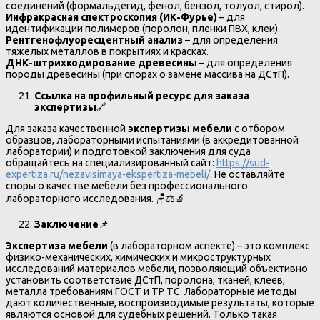
соединений (формальдегид, фенол, бензол, толуол, стирол).
Инфракрасная спектроскопия (ИК-Фурье)
– для
идентификации полимеров (поролон, пленки ПВХ, клеи).
Рентгенофлуоресцентный анализ
– для определения
тяжелых металлов в покрытиях и красках.
ДНК-штрихкодирование древесины
– для определения
породы древесины (при спорах о замене массива на ДСтП).
Ссылка на профильный ресурс для заказа
экспертизы
🔗
Для заказа качественной
экспертизы мебели
с отбором
образцов, лабораторными испытаниями (в аккредитованной
лаборатории) и подготовкой заключения для суда
обращайтесь на специализированный сайт:
https://sud-
expertiza.ru/nezavisimaya-ekspertiza-mebeli/
. Не оставляйте
споры о качестве мебели без профессионального
лабораторного исследования. 🪑⚖️🔬
Заключение
📌
Экспертиза мебели
(в лабораторном аспекте) – это комплекс
физико-механических, химических и микроструктурных
исследований материалов мебели, позволяющий объективно
установить соответствие ДСтП, поролона, тканей, клеев,
металла требованиям ГОСТ и ТР ТС. Лабораторные методы
дают количественные, воспроизводимые результаты, которые
являются основой для судебных решений. Только такая