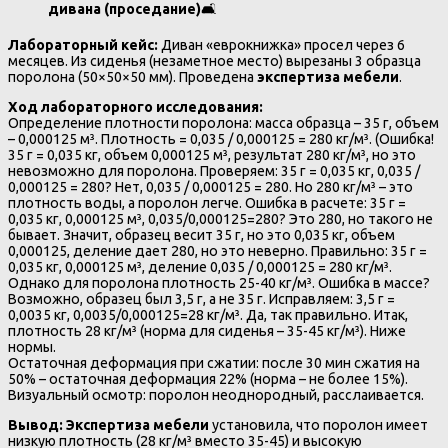
дивана (проседание)
🛋️
Лабораторный кейс:
Диван «еврокнижка» просел через 6
месяцев. Из сиденья (незаметное место) вырезаны 3 образца
поролона (50×50×50 мм). Проведена
экспертиза мебели
.
Ход лабораторного исследования:
Определение плотности поролона: масса образца – 35 г, объем
– 0,000125 м³. Плотность = 0,035 / 0,000125 = 280 кг/м³. (Ошибка!
35 г = 0,035 кг, объем 0,000125 м³, результат 280 кг/м³, но это
невозможно для поролона. Проверяем: 35 г = 0,035 кг, 0,035 /
0,000125 = 280? Нет, 0,035 / 0,000125 = 280. Но 280 кг/м³ – это
плотность воды, а поролон легче. Ошибка в расчете: 35 г =
0,035 кг, 0,000125 м³, 0,035/0,000125=280? Это 280, но такого не
бывает. Значит, образец весит 35 г, но это 0,035 кг, объем
0,000125, деление дает 280, но это неверно. Правильно: 35 г =
0,035 кг, 0,000125 м³, деление 0,035 / 0,000125 = 280 кг/м³.
Однако для поролона плотность 25-40 кг/м³. Ошибка в массе?
Возможно, образец был 3,5 г, а не 35 г. Исправляем: 3,5 г =
0,0035 кг, 0,0035/0,000125=28 кг/м³. Да, так правильно. Итак,
плотность 28 кг/м³ (норма для сиденья – 35-45 кг/м³). Ниже
нормы.
Остаточная деформация при сжатии: после 30 мин сжатия на
50% – остаточная деформация 22% (норма – не более 15%).
Визуальный осмотр: поролон неоднородный, расслаивается.
Вывод:
Экспертиза мебели
установила, что поролон имеет
низкую плотность (28 кг/м³ вместо 35-45) и высокую