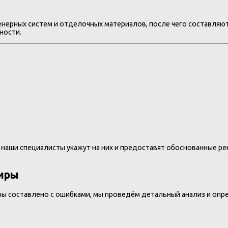
енерных систем и отделочных материалов, после чего составляю
ности.
 наши специалисты укажут на них и предоставят обоснованные р
тиры
иры составлено с ошибками, мы проведём детальный анализ и опр