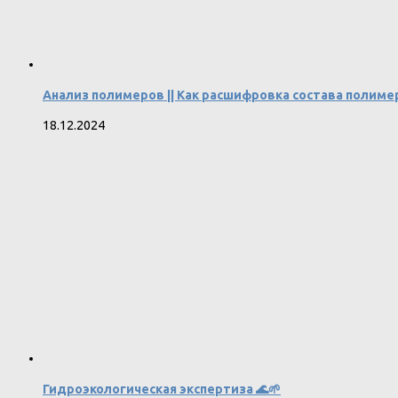
Анализ полимеров || Как расшифровка состава полиме
18.12.2024
Гидроэкологическая экспертиза 🌊🌱