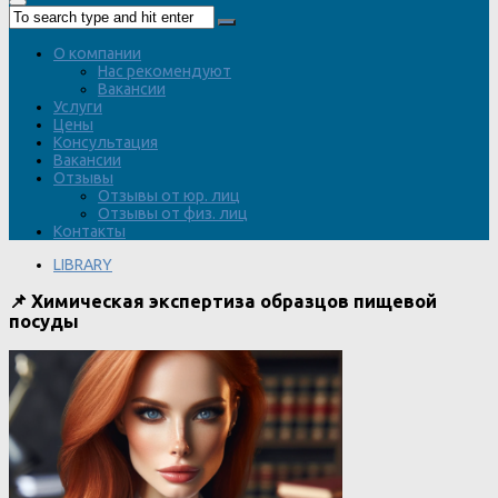
О компании
Нас рекомендуют
Вакансии
Услуги
Цены
Консультация
Вакансии
Отзывы
Отзывы от юр. лиц
Отзывы от физ. лиц
Контакты
LIBRARY
📌 Химическая экспертиза образцов пищевой
посуды