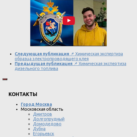
Следующая публикация
📌 Химическая экспертиза
образца электропроводящего клея
Предыдущая публикация
📌 Химическая экспертиза
дизельного топлива
КОНТАКТЫ
Город Москва
Московская область
Дмитров
Долгопрудный
Домодедово
Дубна
Егорьевск