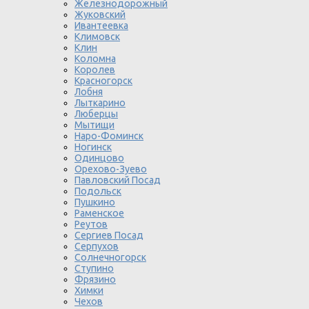
Железнодорожный
Жуковский
Ивантеевка
Климовск
Клин
Коломна
Королев
Красногорск
Лобня
Лыткарино
Люберцы
Мытищи
Наро-Фоминск
Ногинск
Одинцово
Орехово-Зуево
Павловский Посад
Подольск
Пушкино
Раменское
Реутов
Сергиев Посад
Серпухов
Солнечногорск
Ступино
Фрязино
Химки
Чехов