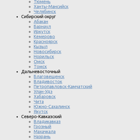
Тюмень
Ханты-Мансийск
Челябинск
Сибирский округ
Абакан
Барнаул
Иркутск
Кемерово
Красноярск
Кызыл
Новосибирск
Норильск
Омск
Томск
Дальневосточный
Благовещенск
Владивосток
Петропавловск-Камчатский
Улан-Удэ
Хабаровск
Чита
Южно-Сахалинск
Якутск
Северо-Кавказский
Владикавказ
Грозный
Махачкала
Назрань