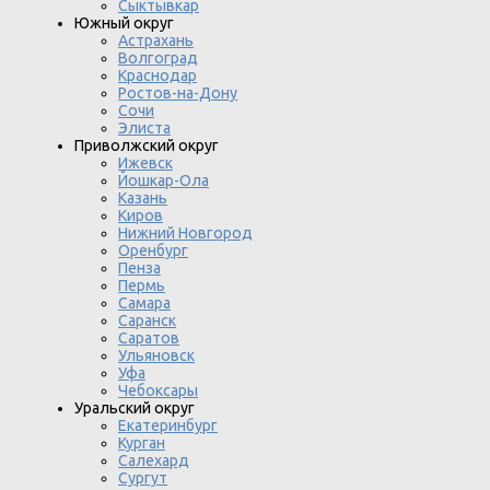
Сыктывкар
Южный округ
Астрахань
Волгоград
Краснодар
Ростов-на-Дону
Сочи
Элиста
Приволжский округ
Ижевск
Йошкар-Ола
Казань
Киров
Нижний Новгород
Оренбург
Пенза
Пермь
Самара
Саранск
Саратов
Ульяновск
Уфа
Чебоксары
Уральский округ
Екатеринбург
Курган
Салехард
Сургут