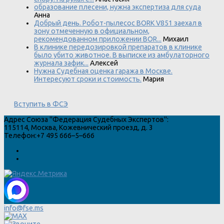
образование плесени, нужна экспертиза для суда
Анна
Добрый день. Робот-пылесос BORK V851 заехал в
зону отмеченную в официальном,
рекомендованном приложении BOR...
Михаил
В клинике передозировкой препаратов в клинике
было убито животное. В выписке из амбулаторного
журнала зафик...
Алексей
Нужна Судебная оценка гаража в Москве.
Интересуют сроки и стоимость.
Мария
Вступить в ФСЭ
Адрес
Союза "Федерация Судебных Экспертов"
:
115114
,
Москва
,
Кожевнический проезд, д. 3
Телефон:
+7 495 666–5–666
info@fse.ms