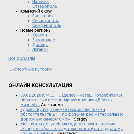
Нальчик
Ставрополь
Крымский округ
Евпатория
Севастополь
Симферополь
Новые регионы
Херсон
Запорожье
Донецк
Луганск
Все филиалы
Экспертные истории
ОНЛАЙН КОНСУЛЬТАЦИЯ
09.02.2026 г. М............. (далее – Истец, Потребитель)
обратилась в ветеринарную клинику «Девять
жизней»...
Александр
Здравствуйте, занимаетесь экспертизами
обстоятельств ДТП по фото-видео материалам (с
дорожных камер)? Смож...
Sergey
Мне нужна досудебная судебно-бухгалтерская
экспертиза (расчет задолженности) по трудовому
спору. На руках е...
Анастасия